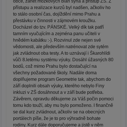
obce, zánět mozkových blan syna a přístup ZŠ. Z
přístupu a realizace kurzů byl nadšen, ačkoliv ho
to stálo osobní čas, dojíždění mimo Prahu a
přestávku v činnosti v zájmovém kroužku.
Docházel do tzv. PÁNSKÉ. Velký dík tak patří
tamním vyučujícím a zejména panu učiteli v
hnědém kabátku :-). Rozvinul zde nejen své
vědomosti, ale především natrénovat zde sytém
jak zvládnout oba testy. A to uznávají i Škarohlídi
vůči 8.letému systému výuky. Dosáhl úžasných 80
bodů, což mimo Prahu bylo dostačující na
všechny požadované školy. Nadále doma
doplňujeme program Geometrie tak, abychom do
září doplnili obsah výuky, kterého nebylo Finy
inkluzi v ZŠ dosáhnout a v září bude potřeba.
Závěrem, opravdu děkujeme za Váš počin pomoci
tomu kdo touží, aby mu bylo pomoženo. I finančně
se dal kurz zvládnout, ačkoliv se na obecných
portálech píše, že je to pro výhradně bohate
rodiny. Kurz dále doporučujeme a jistě v něm