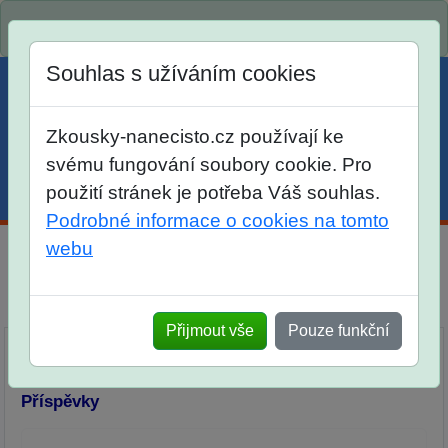
Spustili jsme přihlašování na školní rok 2026/2027!
Souhlas s užíváním cookies
Zkousky-nanecisto.cz používají ke
svému fungování soubory cookie. Pro
použití stránek je potřeba Váš souhlas.
Menu
Účet
Košík
Podrobné informace o cookies na tomto
webu
Diskuse Jak jste dopadli u zkoušek na SŠ? Vaše ohlasy
po skutečných přijímacích zkouškách
Přijmout vše
Pouze funkční
Příspěvky
Přidat příspěvek
Příspěvky