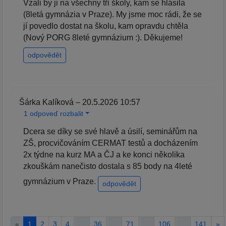
Vzali by ji na všechny tři školy, kam se hlásila
(8letá gymnázia v Praze). My jsme moc rádi, že se
jí povedlo dostat na školu, kam opravdu chtěla
(Nový PORG 8leté gymnázium :). Děkujeme!
odpovědět
Šárka Kalíková – 20.5.2026 10:57
1 odpoveď rozbalit
Dcera se díky se své hlavě a úsilí, seminářům na
ZŠ, procvičováním CERMAT testů a docházením
2x týdne na kurz MA a ČJ a ke konci několika
zkouškám nanečisto dostala s 85 body na 4leté
gymnázium v Praze.
odpovědět
«
1
2
3
4
…
36
…
71
…
106
…
141
»