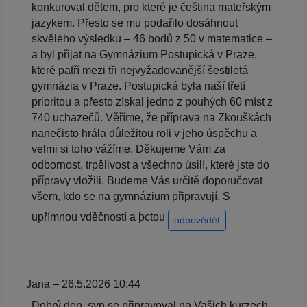
konkuroval dětem, pro které je čeština mateřským
jazykem. Přesto se mu podařilo dosáhnout
skvělého výsledku – 46 bodů z 50 v matematice –
a byl přijat na Gymnázium Postupická v Praze,
které patří mezi tři nejvyžadovanější šestiletá
gymnázia v Praze. Postupická byla naší třetí
prioritou a přesto získal jedno z pouhých 60 míst z
740 uchazečů. Věříme, že příprava na Zkouškách
nanečisto hrála důležitou roli v jeho úspěchu a
velmi si toho vážíme. Děkujeme Vám za
odbornost, trpělivost a všechno úsilí, které jste do
přípravy vložili. Budeme Vás určitě doporučovat
všem, kdo se na gymnázium připravují. S
upřímnou vděčností a þctou
odpovědět
Jana – 26.5.2026 10:44
Dobrý den, syn se připravoval na Vašich kurzech