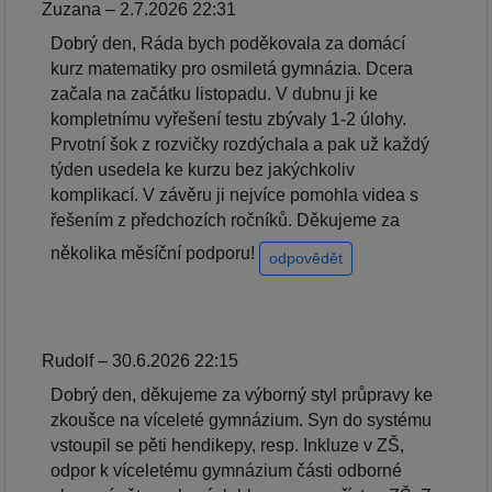
Zuzana – 2.7.2026 22:31
Dobrý den, Ráda bych poděkovala za domácí
kurz matematiky pro osmiletá gymnázia. Dcera
začala na začátku listopadu. V dubnu ji ke
kompletnímu vyřešení testu zbývaly 1-2 úlohy.
Prvotní šok z rozvičky rozdýchala a pak už každý
týden usedela ke kurzu bez jakýchkoliv
komplikací. V závěru ji nejvíce pomohla videa s
řešením z předchozích ročníků. Děkujeme za
několika měsíční podporu!
odpovědět
Rudolf – 30.6.2026 22:15
Dobrý den, děkujeme za výborný styl průpravy ke
zkoušce na víceleté gymnázium. Syn do systému
vstoupil se pěti hendikepy, resp. Inkluze v ZŠ,
odpor k víceletému gymnázium části odborné