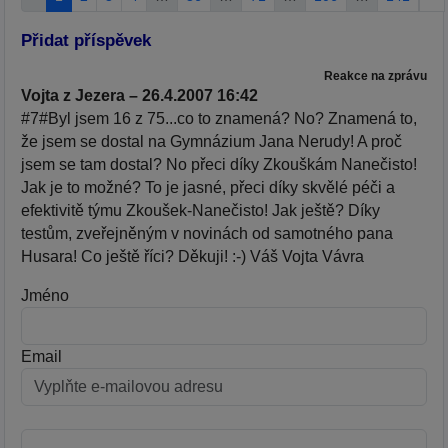
Přidat příspěvek
Reakce na zprávu
Vojta z Jezera – 26.4.2007 16:42
#7#Byl jsem 16 z 75...co to znamená? No? Znamená to,
že jsem se dostal na Gymnázium Jana Nerudy! A proč
jsem se tam dostal? No přeci díky Zkouškám Nanečisto!
Jak je to možné? To je jasné, přeci díky skvělé péči a
efektivitě týmu Zkoušek-Nanečisto! Jak ještě? Díky
testům, zveřejněným v novinách od samotného pana
Husara! Co ještě říci? Děkuji! :-) Váš Vojta Vávra
Jméno
Email