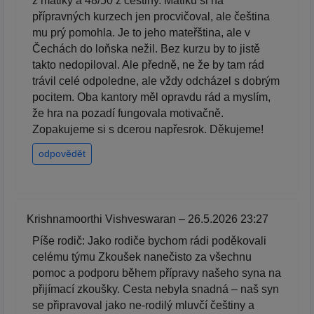
z matiky a 48/50 z češtiny. Matiku si na
přípravných kurzech jen procvičoval, ale čeština
mu prý pomohla. Je to jeho mateřština, ale v
Čechách do loňska nežil. Bez kurzu by to jistě
takto nedopiloval. Ale předně, ne že by tam rád
trávil celé odpoledne, ale vždy odcházel s dobrým
pocitem. Oba kantory měl opravdu rád a myslím,
že hra na pozadí fungovala motivačně.
Zopakujeme si s dcerou napřesrok. Děkujeme!
odpovědět
Krishnamoorthi Vishveswaran – 26.5.2026 23:27
Píše rodič: Jako rodiče bychom rádi poděkovali
celému týmu Zkoušek nanečisto za všechnu
pomoc a podporu během přípravy našeho syna na
přijímací zkoušky. Cesta nebyla snadná – naš syn
se připravoval jako ne-rodilý mluvčí češtiny a