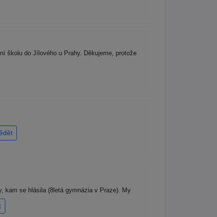
ní školu do Jílového u Prahy. Děkujeme, protože
ědět
y, kam se hlásila (8letá gymnázia v Praze). My
t