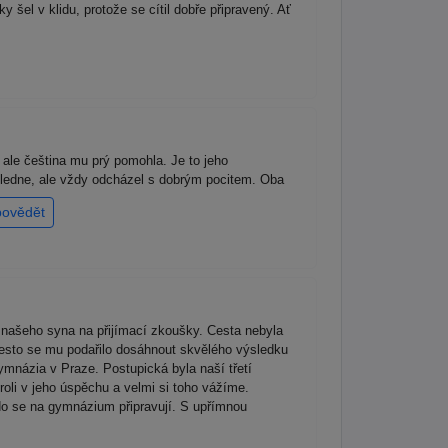
el v klidu, protože se cítil dobře připravený. Ať
, ale čeština mu prý pomohla. Je to jeho
dpoledne, ale vždy odcházel s dobrým pocitem. Oba
povědět
našeho syna na přijímací zkoušky. Cesta nebyla
řesto se mu podařilo dosáhnout skvělého výsledku
ymnázia v Praze. Postupická byla naší třetí
roli v jeho úspěchu a velmi si toho vážíme.
kdo se na gymnázium připravují. S upřímnou