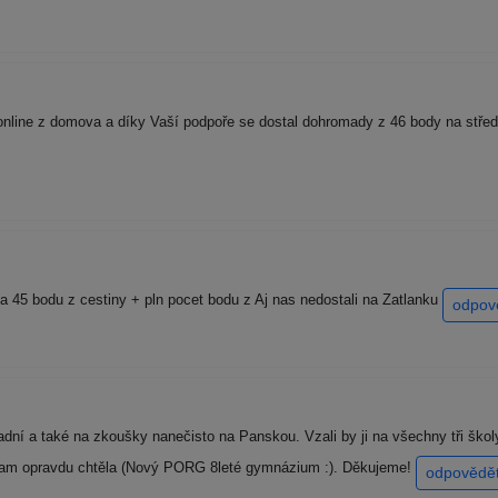
online z domova a díky Vaší podpoře se dostal dohromady z 46 body na střed
a 45 bodu z cestiny + pln pocet bodu z Aj nas nedostali na Zatlanku
odpov
dní a také na zkoušky nanečisto na Panskou. Vzali by ji na všechny tři škol
, kam opravdu chtěla (Nový PORG 8leté gymnázium :). Děkujeme!
odpovědě