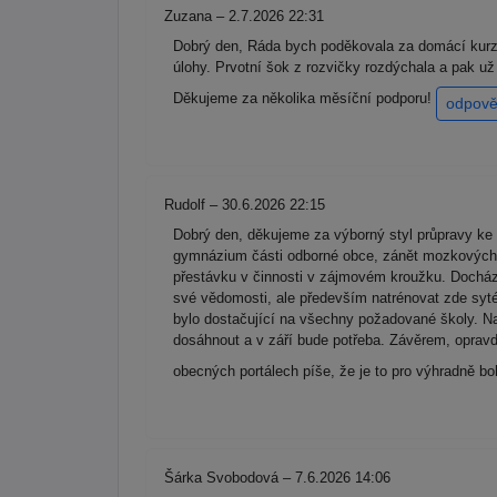
Zuzana – 2.7.2026 22:31
Dobrý den, Ráda bych poděkovala za domácí kurz 
úlohy. Prvotní šok z rozvičky rozdýchala a pak u
Děkujeme za několika měsíční podporu!
odpově
Rudolf – 30.6.2026 22:15
Dobrý den, děkujeme za výborný styl průpravy ke 
gymnázium části odborné obce, zánět mozkových bl
přestávku v činnosti v zájmovém kroužku. Docháze
své vědomosti, ale především natrénovat zde syté
bylo dostačující na všechny požadované školy. Na
dosáhnout a v září bude potřeba. Závěrem, oprav
obecných portálech píše, že je to pro výhradně b
Šárka Svobodová – 7.6.2026 14:06