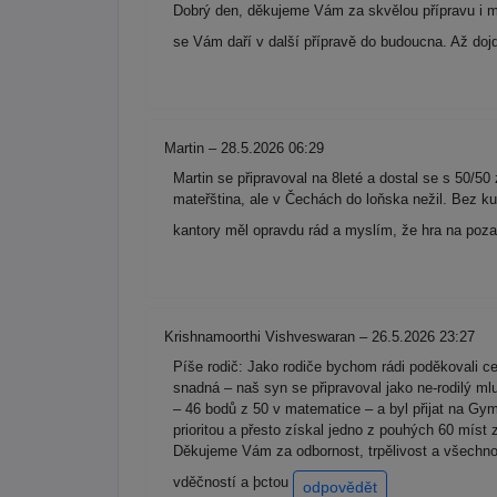
Dobrý den, děkujeme Vám za skvělou přípravu i mo
se Vám daří v další přípravě do budoucna. Až dojd
Martin – 28.5.2026 06:29
Martin se připravoval na 8leté a dostal se s 50/50
mateřština, ale v Čechách do loňska nežil. Bez ku
kantory měl opravdu rád a myslím, že hra na poz
Krishnamoorthi Vishveswaran – 26.5.2026 23:27
Píše rodič: Jako rodiče bychom rádi poděkovali 
snadná – naš syn se připravoval jako ne-rodilý m
– 46 bodů z 50 v matematice – a byl přijat na Gym
prioritou a přesto získal jedno z pouhých 60 míst
Děkujeme Vám za odbornost, trpělivost a všechno 
vděčností a þctou
odpovědět