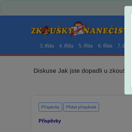
3. třída
4. třída
5. třída
6. třída
7. třída
Diskuse Jak jste dopadli u zkouše
Příspěvky
Přidat příspěvek
Příspěvky