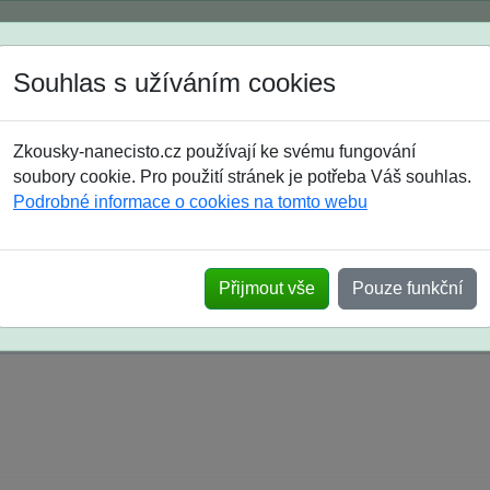
Spustili jsme přihlašování na školní rok 2026/2027!
Souhlas s užíváním cookies
Jak si vybrat
Časté dotazy
Zkousky-nanecisto.cz používají ke svému fungování
8. třída
9. třída
střední
maturanti
soutěže
prázdniny
soubory cookie. Pro použití stránek je potřeba Váš souhlas.
Podrobné informace o cookies na tomto webu
k na SŠ? Vaše ohlasy po skutečných přijímací
Přijmout vše
Pouze funkční