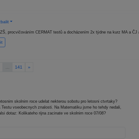
balit
a ZŠ, procvičováním CERMAT testů a docházením 2x týdne na kurz MA a ČJ a
ět
…
141
»
tosnim skolnim roce udelat nekterou sobotu pro letosni ctvrtaky?
na Testu vseobecnych znalosti. Na Matematiku jsme ho tehdy nedali,
dalsi dotaz: Kolikateho rijna zacinate ve skolnim roce 07/08?