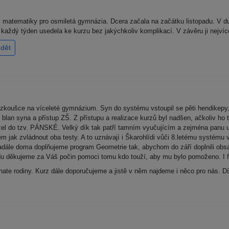
matematiky pro osmiletá gymnázia. Dcera začala na začátku listopadu. V du
ž každý týden usedela ke kurzu bez jakýchkoliv komplikací. V závěru ji nejví
dět
zkoušce na víceleté gymnázium. Syn do systému vstoupil se pěti hendikepy,
an syna a přístup ZŠ. Z přístupu a realizace kurzů byl nadšen, ačkoliv ho 
l do tzv. PÁNSKÉ. Velký dík tak patří tamním vyučujícím a zejména panu uč
m jak zvládnout oba testy. A to uznávají i Škarohlídi vůči 8.letému systém
dále doma doplňujeme program Geometrie tak, abychom do září doplnili obsa
du děkujeme za Váš počin pomoci tomu kdo touží, aby mu bylo pomoženo. I fi
ohate rodiny. Kurz dále doporučujeme a jistě v něm najdeme i něco pro nás. 