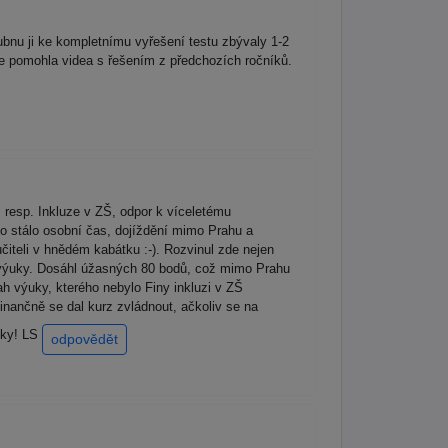
bnu ji ke kompletnímu vyřešení testu zbývaly 1-2
ce pomohla videa s řešením z předchozích ročníků.
 resp. Inkluze v ZŠ, odpor k víceletému
to stálo osobní čas, dojíždění mimo Prahu a
iteli v hnědém kabátku :-). Rozvinul zde nejen
u výuky. Dosáhl úžasných 80 bodů, což mimo Prahu
h výuky, kterého nebylo Finy inkluzi v ZŠ
nančně se dal kurz zvládnout, ačkoliv se na
Díky! LS
odpovědět