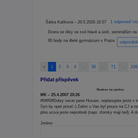
1 odpoveď roz
Šárka Kalíková – 20.5.2026 10:57
Dcera se díky se své hlavě a úsilí, seminářům n
85 body na 4leté gymnázium v Praze.
odpověd
«
1
2
3
4
…
36
…
71
…
106
Přidat příspěvek
Reakce na zprávu
MK – 25.4.2007 20:26
#5##5#Dobry vecer pane Husare, neplanujete jeste v le
Syn by opet prisel:-) Zatim u Vas byl pouze na CJ a 
plno uciva jeste neprobrali (napr. zlomky maji ted). A 
Jméno