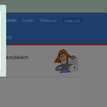
Košík 0 Kč
ROZVRH
Kontakt
Přihlásit se
školy
ch zkouškách