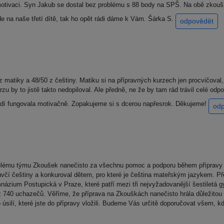
tivaci. Syn Jakub se dostal bez problému s 88 body na SPŠ. Na obě zkoušky š
e na naše třetí dítě, tak ho opět rádi dáme k Vám. Šárka S.
odpovědět
 z matiky a 48/50 z češtiny. Matiku si na přípravných kurzech jen procvičoval
rzu by to jistě takto nedopiloval. Ale předně, ne že by tam rád trávil celé o
adí fungovala motivačně. Zopakujeme si s dcerou napřesrok. Děkujeme!
od
celému týmu Zkoušek nanečisto za všechnu pomoc a podporu během přípravy 
luvčí češtiny a konkuroval dětem, pro které je čeština mateřským jazykem. P
názium Postupická v Praze, které patří mezi tři nejvyžadovanější šestiletá g
 z 740 uchazečů. Věříme, že příprava na Zkouškách nanečisto hrála důležitou 
úsilí, které jste do přípravy vložili. Budeme Vás určitě doporučovat všem, 