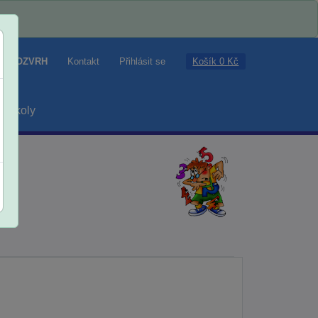
Košík 0 Kč
ROZVRH
Kontakt
Přihlásit se
školy