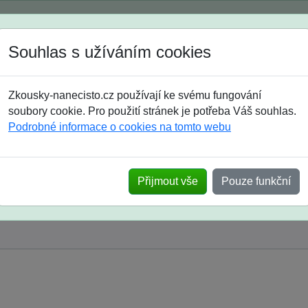
Spustili jsme přihlašování na školní rok 2026/2027!
Souhlas s užíváním cookies
Jak si vybrat
Časté dotazy
Zkousky-nanecisto.cz používají ke svému fungování
8. třída
9. třída
střední
maturanti
soutěže
prázdniny
soubory cookie. Pro použití stránek je potřeba Váš souhlas.
Podrobné informace o cookies na tomto webu
Přijmout vše
Pouze funkční