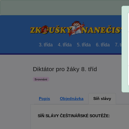
3. třída
4. třída
5. třída
6. třída
7. třída
Diktátor pro žáky 8. tříd
Srovnáni
Popis
Objednávka
Síň slávy
SÍŇ SLÁVY ČEŠTINÁŘSKÉ SOUTĚŽE: