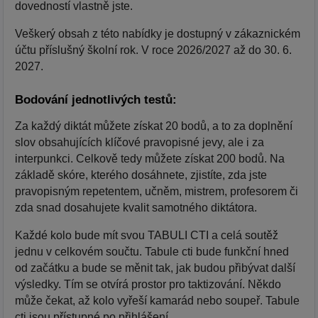
dovedností vlastně jste.
Veškerý obsah z této nabídky je dostupný v zákaznickém
účtu příslušný školní rok. V roce 2026/2027 až do 30. 6.
2027.
Bodování jednotlivých testů:
Za každý diktát můžete získat 20 bodů, a to za doplnění
slov obsahujících klíčové pravopisné jevy, ale i za
interpunkci. Celkově tedy můžete získat 200 bodů. Na
základě skóre, kterého dosáhnete, zjistíte, zda jste
pravopisným repetentem, učněm, mistrem, profesorem či
zda snad dosahujete kvalit samotného diktátora.
Každé kolo bude mít svou TABULI CTI a celá soutěž
jednu v celkovém součtu. Tabule cti bude funkční hned
od začátku a bude se měnit tak, jak budou přibývat další
výsledky. Tím se otvírá prostor pro taktizování. Někdo
může čekat, až kolo vyřeší kamarád nebo soupeř. Tabule
cti jsou přístupné po přihlášení.