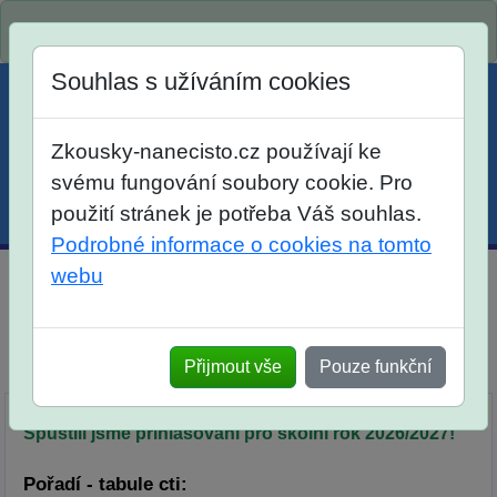
Spustili jsme přihlašování na školní rok 2026/2027!
Souhlas s užíváním cookies
Zkousky-nanecisto.cz používají ke
svému fungování soubory cookie. Pro
použití stránek je potřeba Váš souhlas.
Menu
Účet
Košík
Podrobné informace o cookies na tomto
webu
Diktátor pro žáky 8. tříd
Srovnání
Přijmout vše
Pouze funkční
Popis
Objednávka
Síň slávy
Spustili jsme přihlašování pro školní rok 2026/2027!
Pořadí - tabule cti: