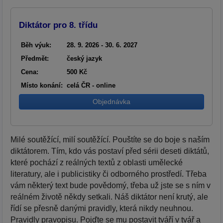
Diktátor pro 8. třídu
Běh výuk:
28. 9. 2026 - 30. 6. 2027
Předmět:
český jazyk
Cena:
500 Kč
Místo konání:
celá ČR - online
Objednávka
Milé soutěžící, milí soutěžící. Pouštíte se do boje s naším
diktátorem. Tím, kdo vás postaví před sérii deseti diktátů,
které pochází z reálných textů z oblasti umělecké
literatury, ale i publicistiky či odborného prostředí. Třeba
vám některý text bude povědomý, třeba už jste se s ním v
reálném životě někdy setkali. Náš diktátor není krutý, ale
řídí se přesně danými pravidly, která nikdy neuhnou.
Pravidly pravopisu. Pojďte se mu postavit tváří v tvář a