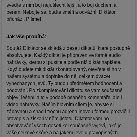
sveďte s ním boj nejušlechtilejší, a to boj duchem a
perem. Nebojte se, buďte smělí a odvážní. Diktátor
přichází. Pišme!
Jak vše probíhá:
Soutěž Diktátor se skládá z deseti diktátů, které postupně
absolvujete. Každý diktát je připraven ve formě audio
nahrávky, kterou si pustíte a podle níž diktát napíšete.
Když budete mít diktát zkontrolovaný, otevřete si ho v
našem systému a doplníte do něj celkem dvacet
vynechaných jevů. Ty budou předmětem hodnocení a
bodování. Po zkompletování diktátu se vám současně
objeví řešení, a to v podobě psaného komentáře, ale i
video nahrávky. Naším hlavním cílem je, abyste si
zábavnou a snad i trochu adrenalinovou formou procvičili
pravopis a získali v něm jistotu. Diktátor vám po
absolvování všech deseti kol současně vyjeví, jaké je
vaše celkové skóre a na jakém levelu pravopisných