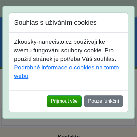
Spustili jsme přihlašování na školní rok 2026/2027!
Souhlas s užíváním cookies
Zkousky-nanecisto.cz používají ke
svému fungování soubory cookie. Pro
použití stránek je potřeba Váš souhlas.
Menu
Účet
Košík
Podrobné informace o cookies na tomto
webu
Distanční kurz matematika, český jazyk pro žáky 7. tříd
Dlouhodobá příprava
Výklad
Přijmout vše
Pouze funkční
Popis
Objednávka
Seznam lekcí
Ohlasy
Kontakty