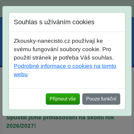
Spustili jsme přihlašování na školní rok 2026/2027!
Souhlas s užíváním cookies
Zkousky-nanecisto.cz používají ke
svému fungování soubory cookie. Pro
použití stránek je potřeba Váš souhlas.
Menu
Účet
Košík
Podrobné informace o cookies na tomto
webu
Domácí kurz matematika, český jazyk pro žáky 6. tříd
Dlouhodobá příprava
Přijmout vše
Pouze funkční
Popis
Objednávka
Seznam lekcí
Spustili jsme přihlašování na školní rok
2026/2027!