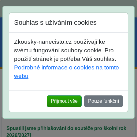
Spustili jsme přihlašování na školní rok 2026/2027!
Souhlas s užíváním cookies
Zkousky-nanecisto.cz používají ke
svému fungování soubory cookie. Pro
použití stránek je potřeba Váš souhlas.
Menu
Účet
Košík
Podrobné informace o cookies na tomto
webu
ÚL - matematická soutěž Úloh Logických pro žáky 5.
tříd
Přijmout vše
Pouze funkční
Srovnáni
Popis
Objednávka
Síň slávy
Spustili jsme přihlašování do soutěže pro školní rok
2026/2027!