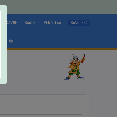
Košík 0 Kč
ROZVRH
Kontakt
Přihlásit se
školy