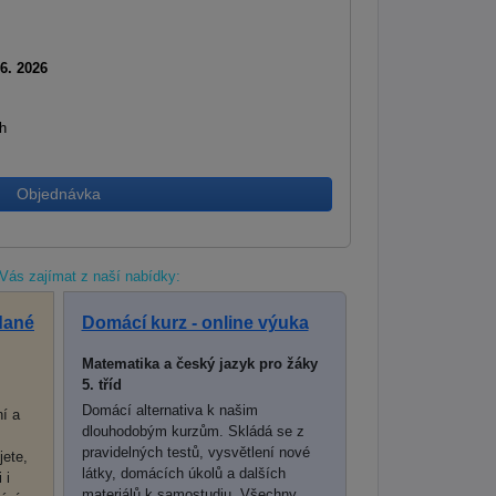
 6. 2026
h
Objednávka
Vás zajímat z naší nabídky:
dané
Domácí kurz - online výuka
Matematika a český jazyk pro žáky
5. tříd
Domácí alternativa k našim
í a
dlouhodobým kurzům. Skládá se z
pravidelných testů, vysvětlení nové
jete,
látky, domácích úkolů a dalších
 i
materiálů k samostudiu. Všechny