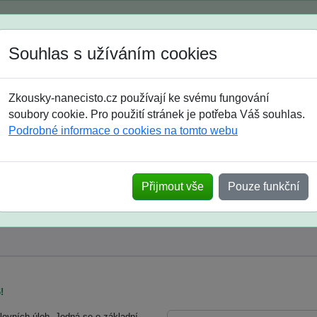
Spustili jsme přihlašování na školní rok 2026/2027!
Souhlas s užíváním cookies
Jak si vybrat
Časté dotazy
Zkousky-nanecisto.cz používají ke svému fungování
8. třída
9. třída
střední
maturanti
soutěže
prázdniny
soubory cookie. Pro použití stránek je potřeba Váš souhlas.
Podrobné informace o cookies na tomto webu
ro žáky 5. tříd
Přijmout vše
Pouze funkční
!
slovních úloh. Jedná se o základní