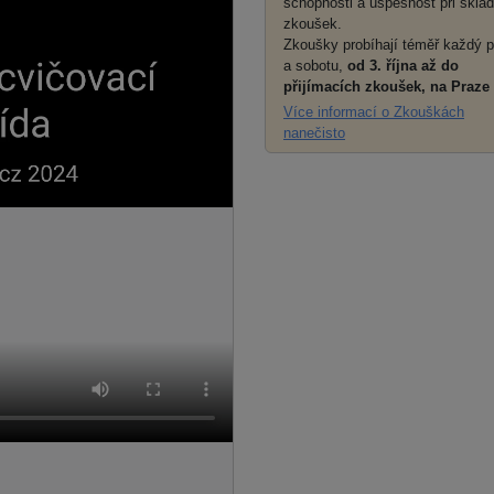
schopnosti a úspěšnost při sklá
zkoušek.
Zkoušky probíhají téměř každý 
a sobotu,
od 3. října až do
přijímacích zkoušek, na Praze 
Více informací o Zkouškách
nanečisto