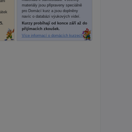
dání
materiály jsou připraveny speciálně
pro Domácí kurz a jsou doplněny
pátek
navíc o databázi výukových videí.
5.
Kurzy probíhají od konce září až do
přijímacích zkoušek.
Více informací o domácích kurzech.