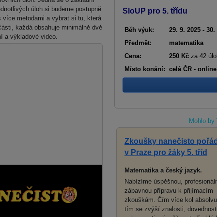
ednotlivých úloh si budeme postupně
SloUP pro 5. třídu
více metodami a vybrat si tu, která
é části, každá obsahuje minimálně dvě
Běh výuk:
29. 9. 2025 - 30.
í a výkladové video.
Předmět:
matematika
Cena:
250 Kč
za 42 úlo
Místo konání:
celá ČR - online
Mohlo by 
Zkoušky nanečisto pořá
v Praze pro žáky 5. tříd
Matematika a český jazyk.
Nabízíme úspěšnou, profesionáln
zábavnou přípravu k přijímacím
zkouškám. Čím více kol absolvu
tím se zvýší znalosti, dovednosti