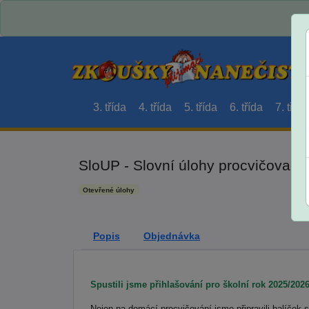
3. třída
4. třída
5. třída
6. třída
7. třída
SloUP - Slovní úlohy procvičovací p
Otevřené úlohy
Popis
Objednávka
Spustili jsme přihlašování pro školní rok 2025/2026
Nejen na domácí procvičování jsme připravili balíček 