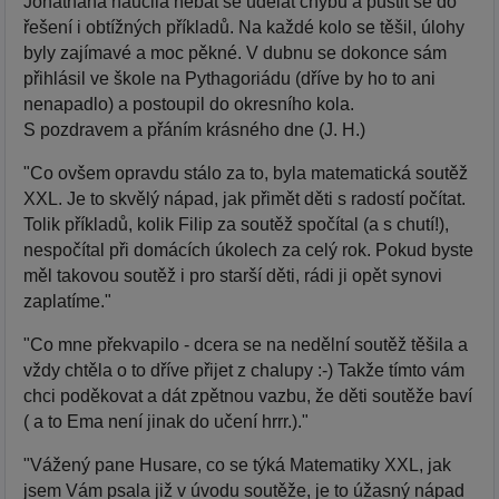
Jonathana naučila nebát se udělat chybu a pustit se do
řešení i obtížných příkladů. Na každé kolo se těšil, úlohy
byly zajímavé a moc pěkné. V dubnu se dokonce sám
přihlásil ve škole na Pythagoriádu (dříve by ho to ani
nenapadlo) a postoupil do okresního kola.
S pozdravem a přáním krásného dne (J. H.)
"Co ovšem opravdu stálo za to, byla matematická soutěž
XXL. Je to skvělý nápad, jak přimět děti s radostí počítat.
Tolik příkladů, kolik Filip za soutěž spočítal (a s chutí!),
nespočítal při domácích úkolech za celý rok. Pokud byste
měl takovou soutěž i pro starší děti, rádi ji opět synovi
zaplatíme."
"Co mne překvapilo - dcera se na nedělní soutěž těšila a
vždy chtěla o to dříve přijet z chalupy :-) Takže tímto vám
chci poděkovat a dát zpětnou vazbu, že děti soutěže baví
( a to Ema není jinak do učení hrrr.)."
"Vážený pane Husare, co se týká Matematiky XXL, jak
jsem Vám psala již v úvodu soutěže, je to úžasný nápad