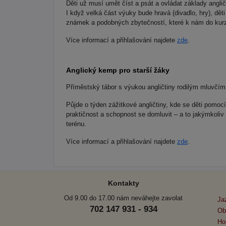
Děti už musí umět číst a psát a ovládat základy anglič
I když velká část výuky bude hravá (divadlo, hry), dět
známek a podobných zbytečností, které k nám do kurzů
Více informací a přihlašování najdete
zde
.
Anglický kemp pro starší žáky
Příměstský tábor s výukou angličtiny rodilým mluvčím 
Půjde o týden zážitkové angličtiny, kde se děti pomocí
praktičnost a schopnost se domluvit – a to jakýmkoliv
terénu.
Více informací a přihlašování najdete
zde
.
Kontakty
Od 9.00 do 17.00 nám neváhejte zavolat
Ja
702 147 931 - 934
Ob
Ho