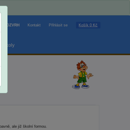
Košík 0 Kč
ROZVRH
Kontakt
Přihlásit se
školy
avně, ale již školní formou.