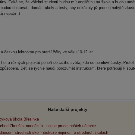
tiny. Čeká se, že všichni studenti budou mít angličtinu na škole a budou umě
i budou dostávat i domácí úkoly a testy, aby dokázaly již jednou nabyté zkuše
 nepatří ;)
a českou lektorkou pro starší žáky ve věku 10-12 let.
 her a různých projektů ponoří do cizího světa, kde se nemluví česky. Protož
 způsobem. Děti se rychle naučí porozumět instrukcím, které potřebují k sou
Naše další projekty
zyková škola Březinka
chod Zkoušek nanečisto - online prodej našich učebnic
dnocení středních škol - diskuze nejenom o středních školách