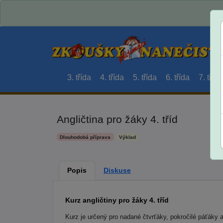
3. třída
4. třída
5. třída
6. třída
7. třída
Angličtina pro žáky 4. tříd
Dlouhodobá příprava
Výklad
Popis
Diskuse
Kurz angličtiny pro žáky 4. tříd
Kurz je určený pro nadané čtvrťáky, pokročilé páťáky a