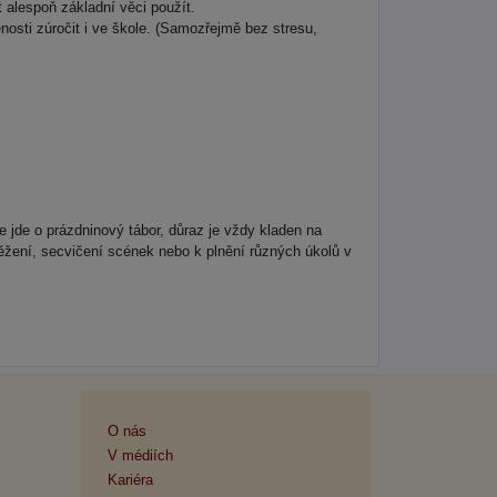
t alespoň základní věci použít.
nosti zúročit i ve škole. (Samozřejmě bez stresu,
e jde o prázdninový tábor, důraz je vždy kladen na
těžení, secvičení scének nebo k plnění různých úkolů v
O nás
V médiích
Kariéra