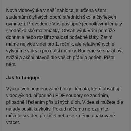
Nová videovýuka v naší nabídce je určena všem
studentům čtyřletých oborů středních škol a čtyřletých
gymnázií. Provedeme Vás postupně jednotlivými tématy
středoškolské matematiky. Obsah výuk Vám pomůže
dohnat a nebo rozšířit znalosti potřebné látky. Zatím
máme nejvíce videí pro 1. ročník, ale relativně rychle
vytváříme videa i pro další ročníky. Budeme se snažit být
svižní a akční hlavně dle vašich přání a potřeb. Pište
nám.
Jak to funguje:
Výuku tvoří pojmenované bloky - témata, které obsahují
videovýklad, případně i PDF soubory se zadáním,
případně i řešením příslušných úloh. Videa si můžete dle
nálady pustit kdykoliv. Pokud něčemu nerozumíte,
můžete si video přetáčet nebo se k němu opakovaně
vracet.