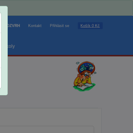
Košík 0 Kč
ROZVRH
Kontakt
Přihlásit se
školy