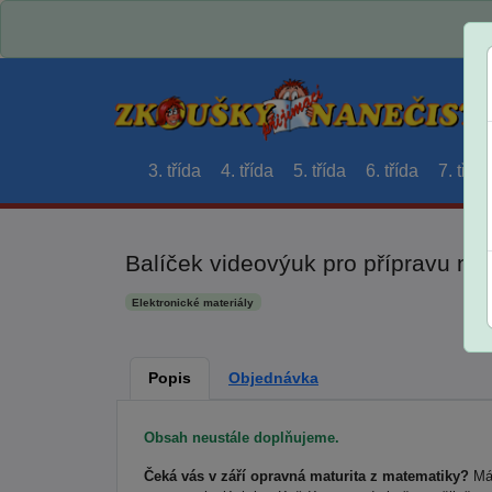
3. třída
4. třída
5. třída
6. třída
7. třída
Balíček videovýuk pro přípravu na
Elektronické materiály
Popis
Objednávka
Obsah neustále doplňujeme.
Čeká vás v září opravná maturita z matematiky?
Mám