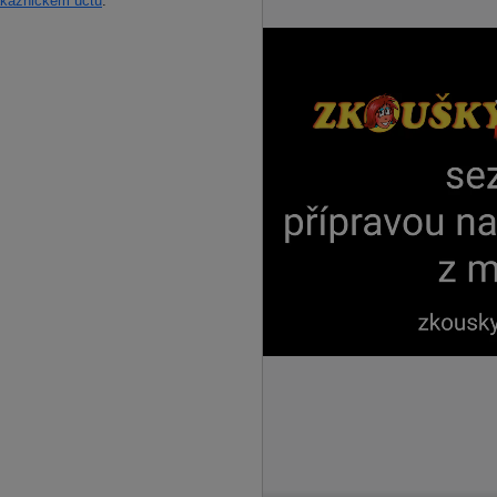
kaznickém účtu
.