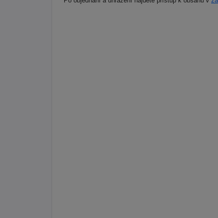
Po objednání a uhrazení najdete přístup k obsahu v
zá