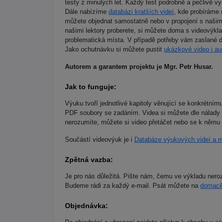
testy z minulých let. Každý test podrobně a pečlivě v
Dále nabízíme
databázi kratších videí
, kde probíráme 
můžete objednat samostatně nebo v propojení s našim
našimi lektory proberete, si můžete doma s videovýkl
problematická místa. V případě potřeby vám zaslané 
Jako ochutnávku si můžete pustit
ukázkové video i au
Autorem a garantem projektu je Mgr. Petr Husar.
Jak to funguje:
Výuku tvoří jednotlivé kapitoly věnující se konkrétním
PDF soubory se zadáním. Videa si můžete dle nálady 
nerozumíte, můžete si video přetáčet nebo se k němu
Součástí videovýuk je i
Databáze výukových videí a m
Zpětná vazba:
Je pro nás důležitá. Pište nám, čemu ve výkladu nero
Budeme rádi za každý e-mail. Psát můžete na
domaci
Objednávka: