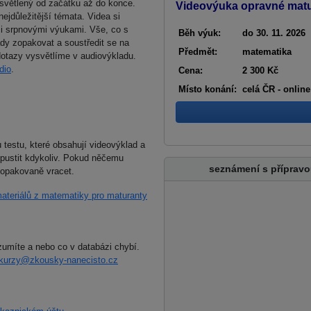
ysvětlený od začátku až do konce.
Videovýuka opravné matu
nejdůležitější témata. Videa si
i srpnovými výukami. Vše, co s
Běh výuk:
do 30. 11. 2026
ady zopakovat a soustředit se na
Předmět:
matematika
dotazy vysvětlíme v audiovýkladu.
dio
.
Cena:
2 300 Kč
Místo konání:
celá ČR - online
u testu, které obsahují videovýklad a
pustit kdykoliv. Pokud něčemu
seznámení s přípravo
 opakovaně vracet.
ateriálů z matematiky pro maturanty
zumíte a nebo co v databázi chybí.
kurzy@zkousky-nanecisto.cz