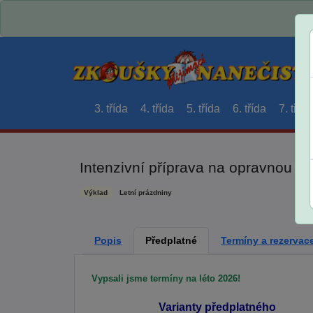
3. třída
4. třída
5. třída
6. třída
7. třída
Intenzivní příprava na opravnou m
Výklad
Letní prázdniny
Popis
Předplatné
Termíny a rezervac
Vypsali jsme termíny na léto 2026!
Varianty předplatného