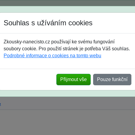
Spustili jsme přihlašování na školní rok 2026/2027!
Souhlas s užíváním cookies
Jak si vybrat
Časté dotazy
Zkousky-nanecisto.cz používají ke svému fungování
8. třída
9. třída
střední
maturanti
soutěže
prázdniny
soubory cookie. Pro použití stránek je potřeba Váš souhlas.
Podrobné informace o cookies na tomto webu
aturitu z matematiky
Přijmout vše
Pouze funkční
e