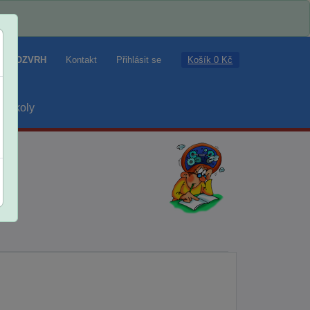
Košík 0 Kč
ROZVRH
Kontakt
Přihlásit se
školy