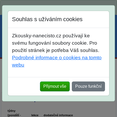
Spustili jsme přihlašování na školní rok 2026/2027!
Souhlas s užíváním cookies
Zkousky-nanecisto.cz používají ke
svému fungování soubory cookie. Pro
použití stránek je potřeba Váš souhlas.
Menu
Účet
Košík
Podrobné informace o cookies na tomto
webu
Domácí kurz českého jazyka pro maturanty
Dlouhodobá příprava
Přijmout vše
Pouze funkční
Popis
Objednávka
Seznam lekcí
Seznam lekcí pro školní rok 2025/2026:
týdny
(pondělí -
lekce
dodatečné informace