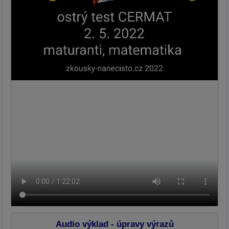
Audio výklad - úpravy výrazů