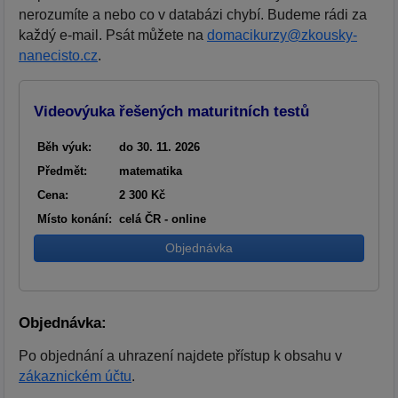
nerozumíte a nebo co v databázi chybí. Budeme rádi za
každý e-mail. Psát můžete na
domacikurzy@zkousky-
nanecisto.cz
.
Videovýuka řešených maturitních testů
Běh výuk:
do 30. 11. 2026
Předmět:
matematika
Cena:
2 300 Kč
Místo konání:
celá ČR - online
Objednávka
Objednávka:
Po objednání a uhrazení najdete přístup k obsahu v
zákaznickém účtu
.