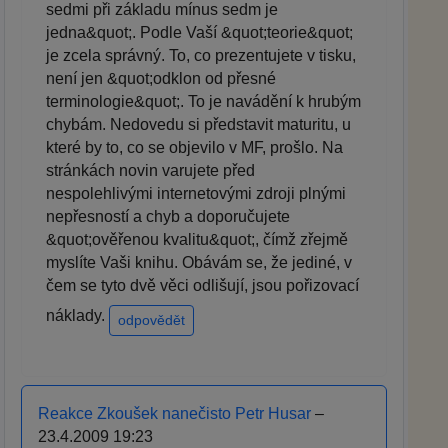
sedmi při základu mínus sedm je
jedna&quot;. Podle Vaší &quot;teorie&quot;
je zcela správný. To, co prezentujete v tisku,
není jen &quot;odklon od přesné
terminologie&quot;. To je navádění k hrubým
chybám. Nedovedu si představit maturitu, u
které by to, co se objevilo v MF, prošlo. Na
stránkách novin varujete před
nespolehlivými internetovými zdroji plnými
nepřesností a chyb a doporučujete
&quot;ověřenou kvalitu&quot;, čímž zřejmě
myslíte Vaši knihu. Obávám se, že jediné, v
čem se tyto dvě věci odlišují, jsou pořizovací
náklady.
odpovědět
Reakce Zkoušek nanečisto Petr Husar
–
23.4.2009 19:23