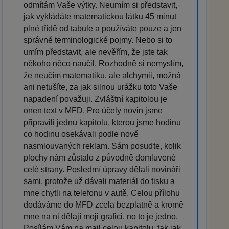
odmítám Vaše výtky. Neumím si představit,
jak vykládáte matematickou látku 45 minut
plné třídě od tabule a používáte pouze a jen
správné terminologické pojmy. Nebo si to
umím představit, ale nevěřím, že jste tak
někoho něco naučil. Rozhodně si nemyslím,
že neučím matematiku, ale alchymii, možná
ani netušíte, za jak silnou urážku toto Vaše
napadení považuji. Zvláštní kapitolou je
onen text v MFD. Pro účely novin jsme
připravili jednu kapitolu, kterou jsme hodinu
co hodinu osekávali podle nově
nasmlouvaných reklam. Sám posuďte, kolik
plochy nám zůstalo z původně domluvené
celé strany. Posledmí úpravy dělali novináři
sami, protože už dávali materiál do tisku a
mne chytli na telefonu v autě. Celou přílohu
dodáváme do MFD zcela bezplatně a kromě
mne na ni dělají moji grafici, no to je jedno.
Posílám Vám na mail celou kapitolu, tak jak