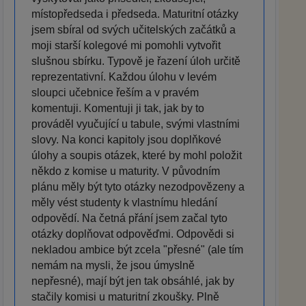
místopředseda i předseda. Maturitní otázky
jsem sbíral od svých učitelských začátků a
moji starší kolegové mi pomohli vytvořit
slušnou sbírku. Typově je řazení úloh určitě
reprezentativní. Každou úlohu v levém
sloupci učebnice řeším a v pravém
komentuji. Komentuji ji tak, jak by to
prováděl vyučující u tabule, svými vlastními
slovy. Na konci kapitoly jsou doplňkové
úlohy a soupis otázek, které by mohl položit
někdo z komise u maturity. V původním
plánu měly být tyto otázky nezodpovězeny a
měly vést studenty k vlastnímu hledání
odpovědí. Na četná přání jsem začal tyto
otázky doplňovat odpověďmi. Odpovědi si
nekladou ambice být zcela "přesné" (ale tím
nemám na mysli, že jsou úmyslně
nepřesné), mají být jen tak obsáhlé, jak by
stačily komisi u maturitní zkoušky. Plně