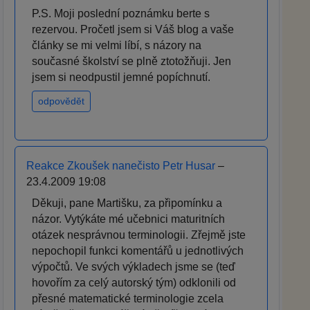
P.S. Moji poslední poznámku berte s
rezervou. Pročetl jsem si Váš blog a vaše
články se mi velmi líbí, s názory na
současné školství se plně ztotožňuji. Jen
jsem si neodpustil jemné popíchnutí.
odpovědět
Reakce Zkoušek nanečisto Petr Husar
–
23.4.2009 19:08
Děkuji, pane Martišku, za připomínku a
názor. Vytýkáte mé učebnici maturitních
otázek nesprávnou terminologii. Zřejmě jste
nepochopil funkci komentářů u jednotlivých
výpočtů. Ve svých výkladech jsme se (teď
hovořím za celý autorský tým) odklonili od
přesné matematické terminologie zcela