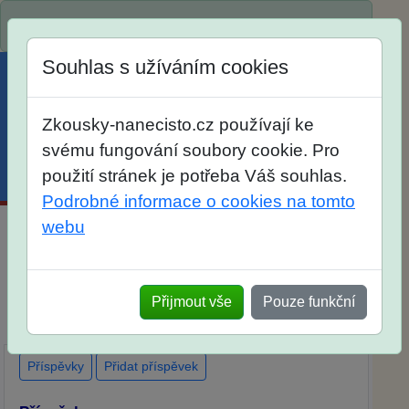
Spustili jsme přihlašování na školní rok 2026/2027!
Souhlas s užíváním cookies
Zkousky-nanecisto.cz používají ke
svému fungování soubory cookie. Pro
použití stránek je potřeba Váš souhlas.
Menu
Účet
Košík
Podrobné informace o cookies na tomto
webu
Maturitní otázky z matematiky
Dlouhodobá příprava
Elektronické materiály
Přijmout vše
Pouze funkční
Tištěné materiály
Popis
Diskuse
Ohlasy
Příspěvky
Přidat příspěvek