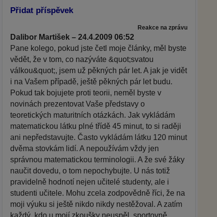
Přidat příspěvek
Reakce na zprávu
Dalibor Martišek – 24.4.2009 06:52
Pane kolego, pokud jste četl moje články, měl byste
vědět, že v tom, co nazýváte &quot;svatou
válkou&quot;, jsem už pěkných pár let. A jak je vidět
i na Vašem případě, ještě pěkných pár let budu.
Pokud tak bojujete proti teorii, neměl byste v
novinách prezentovat Vaše představy o
teoretických maturitních otázkách. Jak vykládám
matematickou látku plné třídě 45 minut, to si raději
ani nepředstavujte. Často vykládám látku 120 minut
dvěma stovkám lidí. A nepoužívám vždy jen
správnou matematickou terminologii. A že své žáky
naučit dovedu, o tom nepochybujte. U nás totiž
pravidelně hodnotí nejen učitelé studenty, ale i
studenti učitele. Mohu zcela zodpovědně říci, že na
moji výuku si ještě nikdo nikdy nestěžoval. A zatím
každý, kdo u mojí zkoušky neuspěl, sportovně