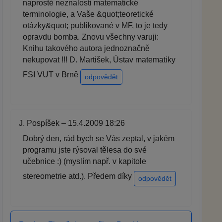
naprosté neznalosti matematické
terminologie, a Vaše &quot;teoretické
otázky&quot; publikované v MF, to je tedy
opravdu bomba. Znovu všechny varuji:
Knihu takového autora jednoznačně
nekupovat !!! D. Martišek, Ústav matematiky
FSI VUT v Brně
odpovědět
J. Pospíšek – 15.4.2009 18:26
Dobrý den, rád bych se Vás zeptal, v jakém
programu jste rýsoval tělesa do své
učebnice :) (myslím např. v kapitole
stereometrie atd.). Předem díky
odpovědět