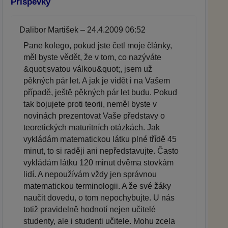
Příspěvky
Dalibor Martišek – 24.4.2009 06:52
Pane kolego, pokud jste četl moje články,
měl byste vědět, že v tom, co nazýváte
&quot;svatou válkou&quot;, jsem už
pěkných pár let. A jak je vidět i na Vašem
případě, ještě pěkných pár let budu. Pokud
tak bojujete proti teorii, neměl byste v
novinách prezentovat Vaše představy o
teoretických maturitních otázkách. Jak
vykládám matematickou látku plné třídě 45
minut, to si raději ani nepředstavujte. Často
vykládám látku 120 minut dvěma stovkám
lidí. A nepoužívám vždy jen správnou
matematickou terminologii. A že své žáky
naučit dovedu, o tom nepochybujte. U nás
totiž pravidelně hodnotí nejen učitelé
studenty, ale i studenti učitele. Mohu zcela