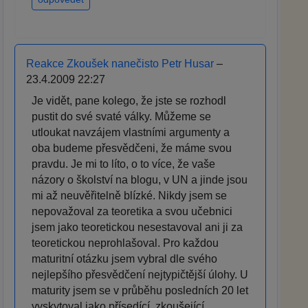
Reakce Zkoušek nanečisto Petr Husar
–
23.4.2009 22:27
Je vidět, pane kolego, že jste se rozhodl
pustit do své svaté války. Můžeme se
utloukat navzájem vlastními argumenty a
oba budeme přesvědčeni, že máme svou
pravdu. Je mi to líto, o to více, že vaše
názory o školství na blogu, v UN a jinde jsou
mi až neuvěřitelně blízké. Nikdy jsem se
nepovažoval za teoretika a svou učebnici
jsem jako teoretickou nesestavoval ani ji za
teoretickou neprohlašoval. Pro každou
maturitní otázku jsem vybral dle svého
nejlepšího přesvědčení nejtypičtější úlohy. U
maturity jsem se v průběhu posledních 20 let
vyskytoval jako přísedící, zkoušející,