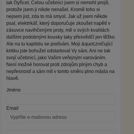
tak čtyřicet. Celou učebnici jsem si nemohl projít,
protože jsem ji nikde nenašel. Kromě toho si
nejsem jist, zda to má smysl. Jak už jsem někde
psal, elektrikář, který doporučuje zkoušet napětí v
zásuvce navlhčenými prsty, mě o svých kvalitách
dalšími podobnými kousky taky přesvědčí jen těžko.
Ale na tu kapitolu se podívám. Moji &quot;zničující
kritiku jste bohužel odstartoval Vy sám. Ani ne tak
svojí učebnicí, jako Vašim veřejným varováním.
Není možné horovat proti zdrojům plným chyb a
nepřesností a sám mít v tomto směru plno másla na
hlavě.
Jméno
Email