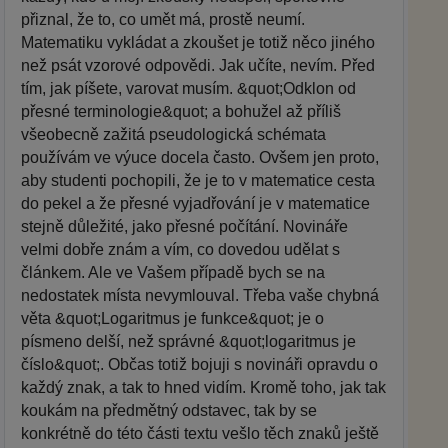
přiznal, že to, co umět má, prostě neumí.
Matematiku vykládat a zkoušet je totiž něco jiného
než psát vzorové odpovědi. Jak učíte, nevím. Před
tím, jak píšete, varovat musím. &quot;Odklon od
přesné terminologie&quot; a bohužel až příliš
všeobecně zažitá pseudologická schémata
používám ve výuce docela často. Ovšem jen proto,
aby studenti pochopili, že je to v matematice cesta
do pekel a že přesné vyjadřování je v matematice
stejně důležité, jako přesné počítání. Novináře
velmi dobře znám a vím, co dovedou udělat s
článkem. Ale ve Vašem případě bych se na
nedostatek místa nevymlouval. Třeba vaše chybná
věta &quot;Logaritmus je funkce&quot; je o
písmeno delší, než správné &quot;logaritmus je
číslo&quot;. Občas totiž bojuji s novináři opravdu o
každý znak, a tak to hned vidím. Kromě toho, jak tak
koukám na předmětný odstavec, tak by se
konkrétně do této části textu vešlo těch znaků ještě