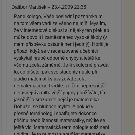
Dalibor Martišek – 23.4.2009 21:36
Pane kolego, Vaše poslední poznámka mi
na tom všem vadí ze všeho nejmíň. Myslím,
že v internetové diskusi si nějaký ten překlep
může dovolit i zaměstnanec vysoké školy (v
mém příspěvku ostatně není jediný). Horší je
případ, když se v recenzované učebnici
vyskytují hrubé odborné chyby a ještě ke
všemu zcela záměrně. Je-li skutečně pravda
to, co píšete, pak své studenty nutíte při
studiu matematiky uvažovat zcela
nematematicky. Tvrdíte, že čím nepřesnější,
nejasnější a mlhavější pojmy používáte, tím
jasnější a srozumitelnější je matematika.
Bohužel se hluboce mýlíte. A pokud v
přesné terminologii spatřujete dokonce
příčinu neoblíbenosti matematiky, mýlíte se
ještě víc. Matematická terminologie totiž není
rigidita. Je to nutnost a součást matematiky.