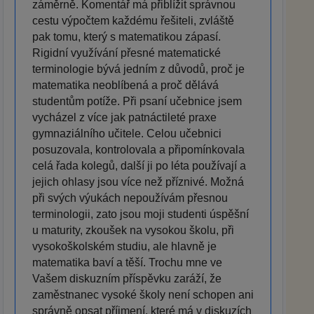
záměrně. Komentář má přiblížit správnou
cestu výpočtem každému řešiteli, zvláště
pak tomu, který s matematikou zápasí.
Rigidní využívání přesné matematické
terminologie bývá jedním z důvodů, proč je
matematika neoblíbená a proč dělává
studentům potíže. Při psaní učebnice jsem
vycházel z více jak patnáctileté praxe
gymnaziálního učitele. Celou učebnici
posuzovala, kontrolovala a připomínkovala
celá řada kolegů, další ji po léta používají a
jejich ohlasy jsou více než příznivé. Možná
při svých výukách nepoužívám přesnou
terminologii, zato jsou moji studenti úspěšní
u maturity, zkoušek na vysokou školu, při
vysokoškolském studiu, ale hlavně je
matematika baví a těší. Trochu mne ve
Vašem diskuzním příspěvku zaráží, že
zaměstnanec vysoké školy není schopen ani
správně opsat příjmení, které má v diskuzích