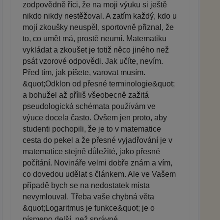
zodpovědně říci, že na moji výuku si ještě
nikdo nikdy nestěžoval. A zatím každý, kdo u
mojí zkoušky neuspěl, sportovně přiznal, že
to, co umět má, prostě neumí. Matematiku
vykládat a zkoušet je totiž něco jiného než
psát vzorové odpovědi. Jak učíte, nevím.
Před tím, jak píšete, varovat musím.
&quot;Odklon od přesné terminologie&quot;
a bohužel až příliš všeobecně zažitá
pseudologická schémata používám ve
výuce docela často. Ovšem jen proto, aby
studenti pochopili, že je to v matematice
cesta do pekel a že přesné vyjadřování je v
matematice stejně důležité, jako přesné
počítání. Novináře velmi dobře znám a vím,
co dovedou udělat s článkem. Ale ve Vašem
případě bych se na nedostatek místa
nevymlouval. Třeba vaše chybná věta
&quot;Logaritmus je funkce&quot; je o
písmeno delší, než správné