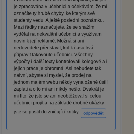
je zpracována v učebnici a očekávám, že mi
označíte ty hrubé chyby, ke kterým své
studenty vedu. A ještě poslední poznámku.
Mezi řádky naznačujete, že se snažím
vydělat na nekvalitní učebnici a využívám
novin k její reklamě. Možná si ani
nedovedete představit, kolik času trvá
připravit takovouto učebnici. Všechny
výpočty i další texty kontrolovali kolegové a i
jejich práce je ohromná. Asi nebudete tak
naivní, abyste si myslel, že prodej na
jednom malém webu někdy vynaložené úsilí
zaplatí a o to mi ani nikdy nešlo. Dvakrát je
mi líto, že jste se ani neobtěžoval si celou
učebnici projít a na základě drobné ukázky
jste se pustil do zničující kritiky.
odpovědět