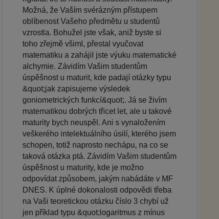
Možná, že Vaším svérázným přístupem
oblíbenost Vašeho předmětu u studentů
vzrostla. Bohužel jste však, aniž byste si
toho zřejmě všiml, přestal vyučovat
matematiku a zahájil jste výuku matematické
alchymie. Závidím Vašim studentům
úspěšnost u maturit, kde padají otázky typu
&quot;jak zapisujeme výsledek
goniometrických funkcí&quot;. Já se živím
matematikou dobrých třicet let, ale u takové
maturity bych neuspěl. Ani s vynaložením
veškerého intelektuálního úsilí, kterého jsem
schopen, totiž naprosto nechápu, na co se
taková otázka ptá. Závidím Vašim studentům
úspěšnost u maturity, kde je možno
odpovídat způsobem, jakým nabádáte v MF
DNES. K úplné dokonalosti odpovědi třeba
na Vaši teoretickou otázku číslo 3 chybí už
jen příklad typu &quot;logaritmus z mínus