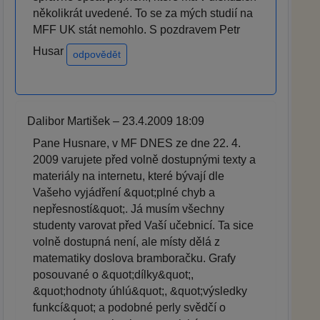
několikrát uvedené. To se za mých studií na
MFF UK stát nemohlo. S pozdravem Petr
Husar
odpovědět
Dalibor Martišek – 23.4.2009 18:09
Pane Husnare, v MF DNES ze dne 22. 4.
2009 varujete před volně dostupnými texty a
materiály na internetu, které bývají dle
Vašeho vyjádření &quot;plné chyb a
nepřesností&quot;. Já musím všechny
studenty varovat před Vaší učebnicí. Ta sice
volně dostupná není, ale místy dělá z
matematiky doslova bramboračku. Grafy
posouvané o &quot;dílky&quot;,
&quot;hodnoty úhlú&quot;, &quot;výsledky
funkcí&quot; a podobné perly svědčí o