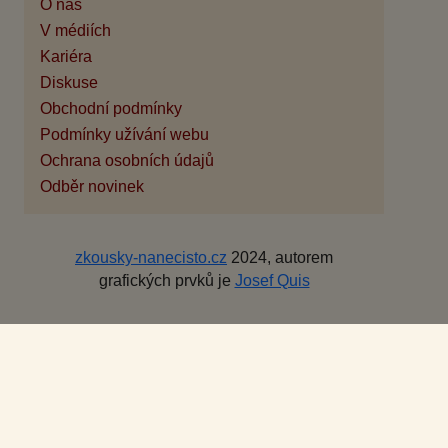
O nás
V médiích
Kariéra
Diskuse
Obchodní podmínky
Podmínky užívání webu
Ochrana osobních údajů
Odběr novinek
zkousky-nanecisto.cz
2024, autorem
grafických prvků je
Josef Quis