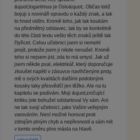
&quot;logaritmus je číslo&quot;. Občas totiž
bojuji s novináři opravdu o každý znak, a tak
to hned vidím. Kromě toho, jak tak koukám
na předmětný odstavec, tak by se konkrétně
do této části textu vešlo těch znaků ještě tak
čtyřicet. Celou učebnici jsem si nemohl
projít, protože jsem ji nikde nenašel. Kromě
toho si nejsem jist, zda to má smysl. Jak už
jsem někde psal, elektrikář, který doporučuje
zkoušet napětí v zásuvce navlhčenými prsty,
mě o svých kvalitách dalšími podobnými
kousky taky přesvědčí jen těžko. Ale na tu
kapitolu se podívám. Moji &quot;zničující
kritiku jste bohužel odstartoval Vy sám. Ani
ne tak svojí učebnicí, jako Vašim veřejným
varováním. Není možné horovat proti
zdrojům plným chyb a nepřesností a sám mít
v tomto směru plno másla na hlavě.
odpovědět