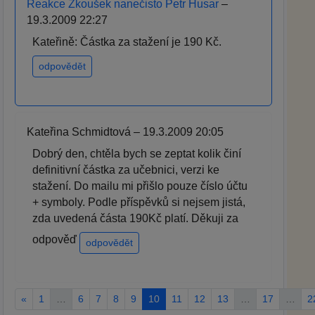
Reakce Zkoušek nanečisto Petr Husar
–
19.3.2009 22:27
Kateřině: Částka za stažení je 190 Kč.
odpovědět
Kateřina Schmidtová – 19.3.2009 20:05
Dobrý den, chtěla bych se zeptat kolik činí
definitivní částka za učebnici, verzi ke
stažení. Do mailu mi přišlo pouze číslo účtu
+ symboly. Podle příspěvků si nejsem jistá,
zda uvedená částa 190Kč platí. Děkuji za
odpověď
odpovědět
«
1
…
6
7
8
9
10
11
12
13
…
17
…
2