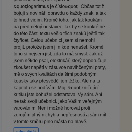
&quot;logaritmus je číslo&quot;. Občas totiž
bojuji s novináři opravdu o každý znak, a tak
to hned vidím. Kromě toho, jak tak koukám
na předmětný odstavec, tak by se konkrétně
do této části textu vešlo těch znaků ještě tak
čtyřicet. Celou učebnici jsem si nemohl
projít, protože jsem ji nikde nenašel. Kromě
toho si nejsem jist, zda to má smysl. Jak už
jsem někde psal, elektrikář, který doporučuje
zkoušet napětí v zásuvce navlhčenými prsty,
mě o svých kvalitách dalšími podobnými
kousky taky přesvědčí jen těžko. Ale na tu
kapitolu se podívám. Moji &quot;zničující
kritiku jste bohužel odstartoval Vy sám. Ani
ne tak svojí učebnicí, jako Vašim veřejným
varováním. Není možné horovat proti
zdrojům plným chyb a nepřesností a sám mít
v tomto směru plno másla na hlavě.
odpovědět