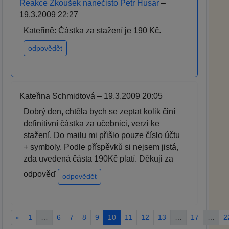
Reakce Zkoušek nanečisto Petr Husar
–
19.3.2009 22:27
Kateřině: Částka za stažení je 190 Kč.
odpovědět
Kateřina Schmidtová – 19.3.2009 20:05
Dobrý den, chtěla bych se zeptat kolik činí
definitivní částka za učebnici, verzi ke
stažení. Do mailu mi přišlo pouze číslo účtu
+ symboly. Podle příspěvků si nejsem jistá,
zda uvedená částa 190Kč platí. Děkuji za
odpověď
odpovědět
«
1
…
6
7
8
9
10
11
12
13
…
17
…
2