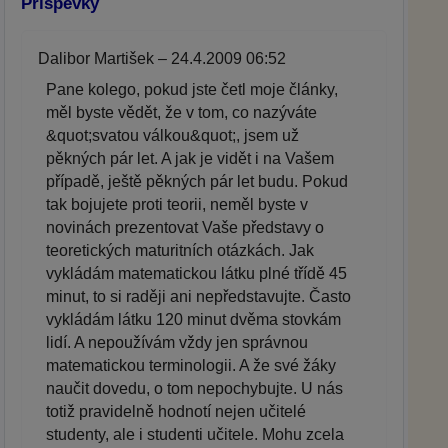
Příspěvky
Dalibor Martišek – 24.4.2009 06:52
Pane kolego, pokud jste četl moje články,
měl byste vědět, že v tom, co nazýváte
&quot;svatou válkou&quot;, jsem už
pěkných pár let. A jak je vidět i na Vašem
případě, ještě pěkných pár let budu. Pokud
tak bojujete proti teorii, neměl byste v
novinách prezentovat Vaše představy o
teoretických maturitních otázkách. Jak
vykládám matematickou látku plné třídě 45
minut, to si raději ani nepředstavujte. Často
vykládám látku 120 minut dvěma stovkám
lidí. A nepoužívám vždy jen správnou
matematickou terminologii. A že své žáky
naučit dovedu, o tom nepochybujte. U nás
totiž pravidelně hodnotí nejen učitelé
studenty, ale i studenti učitele. Mohu zcela