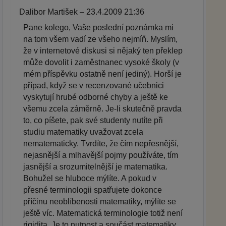
Dalibor Martišek – 23.4.2009 21:36
Pane kolego, Vaše poslední poznámka mi
na tom všem vadí ze všeho nejmíň. Myslím,
že v internetové diskusi si nějaký ten překlep
může dovolit i zaměstnanec vysoké školy (v
mém příspěvku ostatně není jediný). Horší je
případ, když se v recenzované učebnici
vyskytují hrubé odborné chyby a ještě ke
všemu zcela záměrně. Je-li skutečně pravda
to, co píšete, pak své studenty nutíte při
studiu matematiky uvažovat zcela
nematematicky. Tvrdíte, že čím nepřesnější,
nejasnější a mlhavější pojmy používáte, tím
jasnější a srozumitelnější je matematika.
Bohužel se hluboce mýlíte. A pokud v
přesné terminologii spatřujete dokonce
příčinu neoblíbenosti matematiky, mýlíte se
ještě víc. Matematická terminologie totiž není
rigidita. Je to nutnost a součást matematiky.