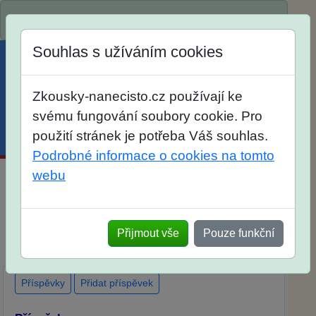
Spustili jsme přihlašování na školní rok 2026/2027!
Souhlas s užíváním cookies
Zkousky-nanecisto.cz používají ke
svému fungování soubory cookie. Pro
použití stránek je potřeba Váš souhlas.
Menu
Účet
Košík
Podrobné informace o cookies na tomto
webu
Maturitní otázky z matematiky
Dlouhodobá příprava
Elektronické materiály
Přijmout vše
Pouze funkční
Tištěné materiály
Popis
Diskuse
Ohlasy
Příspěvky
Přidat příspěvek