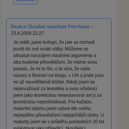
Reakce Zkoušek nanečisto Petr Husar
–
23.4.2009 22:27
Je vidět, pane kolego, že jste se rozhodl
pustit do své svaté války. Můžeme se
utloukat navzájem vlastními argumenty a
oba budeme přesvědčeni, že máme svou
pravdu. Je mi to líto, o to více, že vaše
názory o školství na blogu, v UN a jinde jsou
mi až neuvěřitelně blízké. Nikdy jsem se
nepovažoval za teoretika a svou učebnici
jsem jako teoretickou nesestavoval ani ji za
teoretickou neprohlašoval. Pro každou
maturitní otázku jsem vybral dle svého
nejlepšího přesvědčení nejtypičtější úlohy. U
maturity jsem se v průběhu posledních 20 let
vyskytoval jako přísedící, zkoušející,