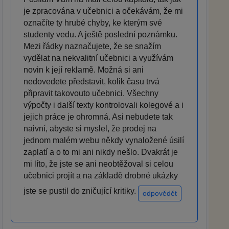
je zpracována v učebnici a očekávám, že mi
označíte ty hrubé chyby, ke kterým své
studenty vedu. A ještě poslední poznámku.
Mezi řádky naznačujete, že se snažím
vydělat na nekvalitní učebnici a využívám
novin k její reklamě. Možná si ani
nedovedete představit, kolik času trvá
připravit takovouto učebnici. Všechny
výpočty i další texty kontrolovali kolegové a i
jejich práce je ohromná. Asi nebudete tak
naivní, abyste si myslel, že prodej na
jednom malém webu někdy vynaložené úsilí
zaplatí a o to mi ani nikdy nešlo. Dvakrát je
mi líto, že jste se ani neobtěžoval si celou
učebnici projít a na základě drobné ukázky
jste se pustil do zničující kritiky.
odpovědět