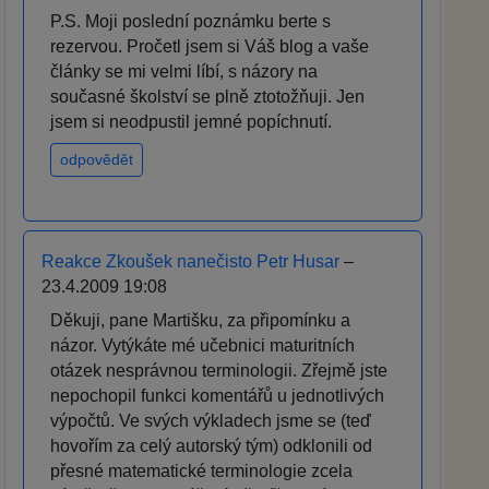
P.S. Moji poslední poznámku berte s
rezervou. Pročetl jsem si Váš blog a vaše
články se mi velmi líbí, s názory na
současné školství se plně ztotožňuji. Jen
jsem si neodpustil jemné popíchnutí.
odpovědět
Reakce Zkoušek nanečisto Petr Husar
–
23.4.2009 19:08
Děkuji, pane Martišku, za připomínku a
názor. Vytýkáte mé učebnici maturitních
otázek nesprávnou terminologii. Zřejmě jste
nepochopil funkci komentářů u jednotlivých
výpočtů. Ve svých výkladech jsme se (teď
hovořím za celý autorský tým) odklonili od
přesné matematické terminologie zcela