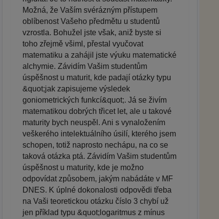
Možná, že Vaším svérázným přístupem
oblíbenost Vašeho předmětu u studentů
vzrostla. Bohužel jste však, aniž byste si
toho zřejmě všiml, přestal vyučovat
matematiku a zahájil jste výuku matematické
alchymie. Závidím Vašim studentům
úspěšnost u maturit, kde padají otázky typu
&quot;jak zapisujeme výsledek
goniometrických funkcí&quot;. Já se živím
matematikou dobrých třicet let, ale u takové
maturity bych neuspěl. Ani s vynaložením
veškerého intelektuálního úsilí, kterého jsem
schopen, totiž naprosto nechápu, na co se
taková otázka ptá. Závidím Vašim studentům
úspěšnost u maturity, kde je možno
odpovídat způsobem, jakým nabádáte v MF
DNES. K úplné dokonalosti odpovědi třeba
na Vaši teoretickou otázku číslo 3 chybí už
jen příklad typu &quot;logaritmus z mínus