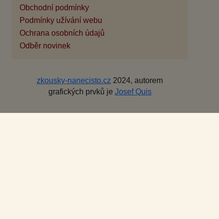
Obchodní podmínky
Podmínky užívání webu
Ochrana osobních údajů
Odběr novinek
zkousky-nanecisto.cz
2024, autorem
grafických prvků je
Josef Quis