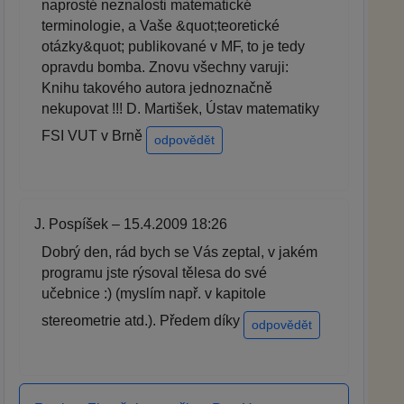
naprosté neznalosti matematické
terminologie, a Vaše &quot;teoretické
otázky&quot; publikované v MF, to je tedy
opravdu bomba. Znovu všechny varuji:
Knihu takového autora jednoznačně
nekupovat !!! D. Martišek, Ústav matematiky
FSI VUT v Brně
odpovědět
J. Pospíšek – 15.4.2009 18:26
Dobrý den, rád bych se Vás zeptal, v jakém
programu jste rýsoval tělesa do své
učebnice :) (myslím např. v kapitole
stereometrie atd.). Předem díky
odpovědět