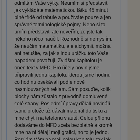
odmítám Vaše výtky. Neumím si představit,
jak vykládáte matematickou látku 45 minut
plné třídě od tabule a používáte pouze a jen
správné terminologické pojmy. Nebo si to
umím představit, ale nevěřím, že jste tak
někoho něco naučil. Rozhodně si nemyslím,
že neučím matematiku, ale alchymii, možná
ani netušíte, za jak silnou urážku toto Vaše
napadení považuji. Zvláštní kapitolou je
onen text v MFD. Pro účely novin jsme
připravili jednu kapitolu, kterou jsme hodinu
co hodinu osekávali podle nově
nasmlouvaných reklam. Sám posuďte, kolik
plochy nám zůstalo z původně domluvené
celé strany. Posledmí úpravy dělali novináři
sami, protože už dávali materiál do tisku a
mne chytli na telefonu v autě. Celou přílohu
dodáváme do MFD zcela bezplatně a kromě
mne na ni dělají moji grafici, no to je jedno.
Posílám Vám na mail celou kapitolu, tak jak