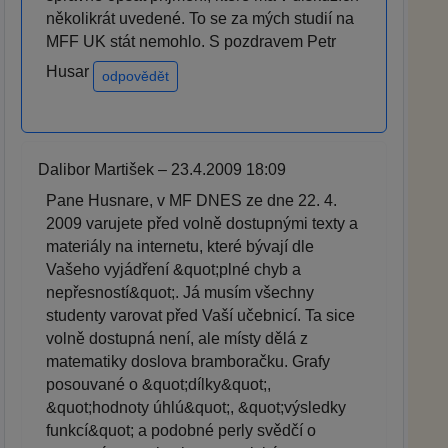
několikrát uvedené. To se za mých studií na
MFF UK stát nemohlo. S pozdravem Petr
Husar
odpovědět
Dalibor Martišek – 23.4.2009 18:09
Pane Husnare, v MF DNES ze dne 22. 4.
2009 varujete před volně dostupnými texty a
materiály na internetu, které bývají dle
Vašeho vyjádření &quot;plné chyb a
nepřesností&quot;. Já musím všechny
studenty varovat před Vaší učebnicí. Ta sice
volně dostupná není, ale místy dělá z
matematiky doslova bramboračku. Grafy
posouvané o &quot;dílky&quot;,
&quot;hodnoty úhlú&quot;, &quot;výsledky
funkcí&quot; a podobné perly svědčí o