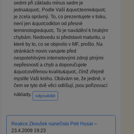
sedmi při základu mínus sedm je
jedna&quot;. Podle Vaší &quot;teorie&quot;
je zcela správný. To, co prezentujete v tisku,
není jen &quot;odklon od přesné
terminologie&quot;. To je navádění k hrubým
chybám. Nedovedu si představit maturitu, u
které by to, co se objevilo v MF, prošlo. Na
stránkách novin varujete před
nespolehlivými internetovými zdroji plnými
nepřesností a chyb a doporučujete
&quot;ověřenou kvalitu&quot;, čímž zřejmě
myslíte Vaši knihu. Obávám se, že jediné, v
čem se tyto dvě věci odlišují, jsou pořizovací
náklady.
odpovědět
Reakce Zkoušek nanečisto Petr Husar
–
23.4.2009 19:23