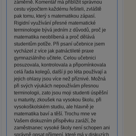
záměrně. Komentář má přiblížit správnou
cestu výpočtem každému řešiteli, zvláště
pak tomu, který s matematikou zápasí.
Rigidní využívání přesné matematické
terminologie bývá jedním z důvodů, proč je
matematika neoblíbená a proč dělává
studentům potíže. Při psaní učebnice jsem
vycházel z více jak patnáctileté praxe
gymnaziálního učitele. Celou učebnici
posuzovala, kontrolovala a připomínkovala
celá řada kolegů, další ji po léta používají a
jejich ohlasy jsou více než příznivé. Možná
při svých výukách nepoužívám přesnou
terminologii, zato jsou moji studenti úspěšní
u maturity, zkoušek na vysokou školu, při
vysokoškolském studiu, ale hlavně je
matematika baví a těší. Trochu mne ve
Vašem diskuzním příspěvku zaráží, že
zaměstnanec vysoké školy není schopen ani
správně opsat příjmení, které má v diskuzích