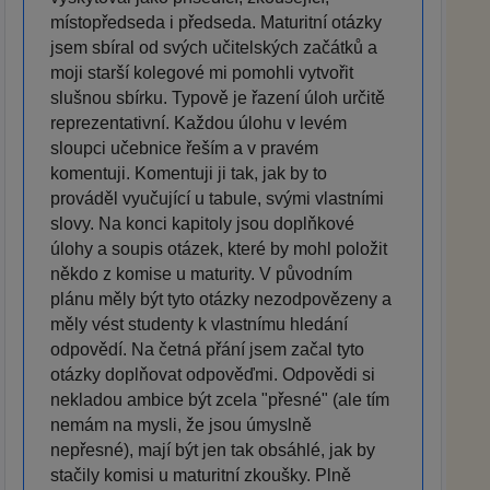
místopředseda i předseda. Maturitní otázky
jsem sbíral od svých učitelských začátků a
moji starší kolegové mi pomohli vytvořit
slušnou sbírku. Typově je řazení úloh určitě
reprezentativní. Každou úlohu v levém
sloupci učebnice řeším a v pravém
komentuji. Komentuji ji tak, jak by to
prováděl vyučující u tabule, svými vlastními
slovy. Na konci kapitoly jsou doplňkové
úlohy a soupis otázek, které by mohl položit
někdo z komise u maturity. V původním
plánu měly být tyto otázky nezodpovězeny a
měly vést studenty k vlastnímu hledání
odpovědí. Na četná přání jsem začal tyto
otázky doplňovat odpověďmi. Odpovědi si
nekladou ambice být zcela "přesné" (ale tím
nemám na mysli, že jsou úmyslně
nepřesné), mají být jen tak obsáhlé, jak by
stačily komisi u maturitní zkoušky. Plně