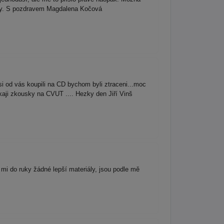
ahy. S pozdravem Magdalena Kočová
 od vás koupili na CD bychom byli ztraceni...moc
kaji zkousky na CVUT .... Hezky den Jiří Vinš
i do ruky žádné lepší materiály, jsou podle mě