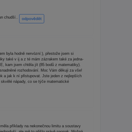
un chudší..
odpovědět
em byla hodně nervózní:), přestože jsem si
iky také v ij a z té mám zázrakem také za jedna-
E, kam jsem chtěla jít (85 bodů z matematiky).
usnadněné rozhodování. Moc Vám děkuji za vše!
a jak k ní přistupovat. Jste jeden z nejlepších
 skvělé nápady, co se týče matematické
 měla příklady na nekonečnou limitu a soustavy
ednoduší, ale mě to přišlo právě naopak. Možná