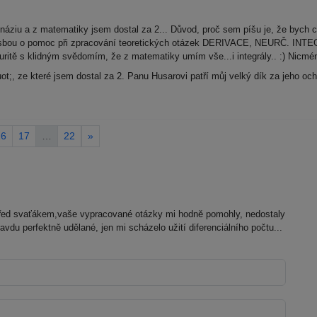
áziu a z matematiky jsem dostal za 2... Důvod, proč sem píšu je, že bych c
s prosbou o pomoc při zpracování teoretických otázek DERIVACE, NEURČ. I
ritě s klidným svědomím, že z matematiky umím vše...i integrály.. :) Nicmén
uot;, ze které jsem dostal za 2. Panu Husarovi patří můj velký dík za jeho o
16
17
…
22
»
před svaťákem,vaše vypracované otázky mi hodně pomohly, nedostaly
avdu perfektně udělané, jen mi scházelo užití diferenciálního počtu...