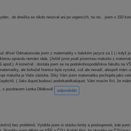
tyden.. do dneška se nikdo neozval ani po urgencích, nu nic.. jsem o 150 kor
ž dříve! Odmaturovala jsem z matematiky v italském jazyce za 1 ( i když js
a kterou opravdu nemám ráda. (Ještě jsme psali písemnou maturitu z matemat
dů apod.). A konečně : dostala jsem se na podnikohospodářskou fakultu na VŠ
matematiky, ale bohužel hranice byla vysoká, což ale nevadí, alespoň mám 
je maturita je Vaše zásluha. Díky Vám jsem matematiku pochopila jako celek 
 úspěchů. ( Jako &quot;budoucí podnikatelka&quot; Vám musím říct, že máte
moc, s pozdravem Lenka Dědková!
odpovědět
oční) bez problémů. Vytáhla jsem si otázku limity a posloupnosti, kde jsem
st. Zkoušky jsem dělala na VŠE a ČZU. Každý říká, že zkoušky na ČZU jsou j