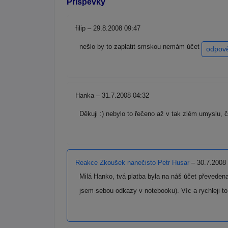
Příspěvky
filip – 29.8.2008 09:47
nešlo by to zaplatit smskou nemám účet
odpov
Hanka – 31.7.2008 04:32
Děkuji :) nebylo to řečeno až v tak zlém umyslu, 
Reakce Zkoušek nanečisto Petr Husar
– 30.7.2008
Milá Hanko, tvá platba byla na náš účet převeden
jsem sebou odkazy v notebooku). Víc a rychleji t