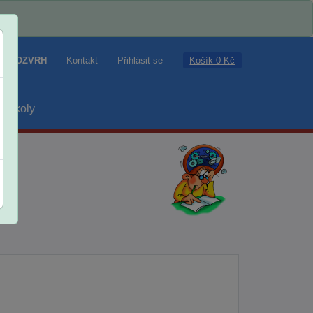
Košík 0 Kč
ROZVRH
Kontakt
Přihlásit se
školy