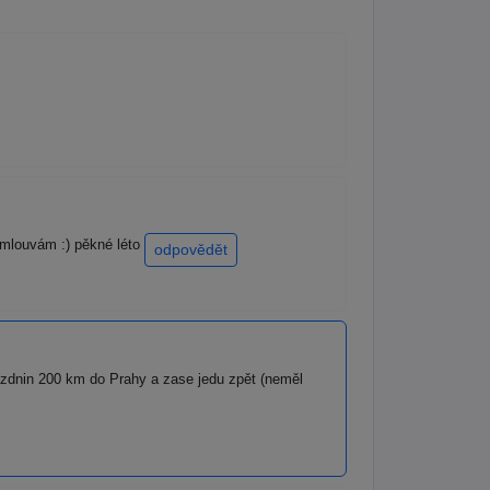
 omlouvám :) pěkné léto
odpovědět
rázdnin 200 km do Prahy a zase jedu zpět (neměl