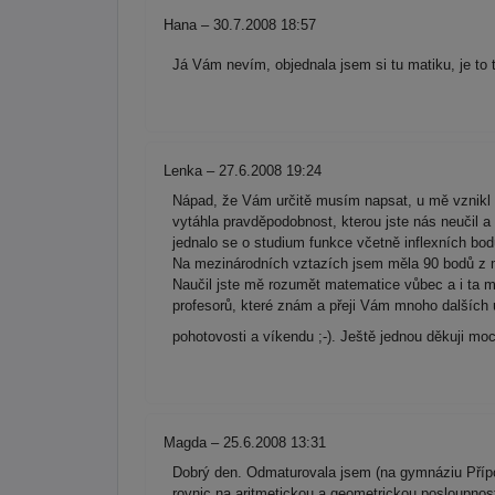
Hana – 30.7.2008 18:57
Já Vám nevím, objednala jsem si tu matiku, je to 
Lenka – 27.6.2008 19:24
Nápad, že Vám určitě musím napsat, u mě vznikl u
vytáhla pravděpodobnost, kterou jste nás neučil 
jednalo se o studium funkce včetně inflexních bo
Na mezinárodních vztazích jsem měla 90 bodů z 
Naučil jste mě rozumět matematice vůbec a i ta mo
profesorů, které znám a přeji Vám mnoho dalších
pohotovosti a víkendu ;-). Ještě jednou děkuji 
Magda – 25.6.2008 13:31
Dobrý den. Odmaturovala jsem (na gymnáziu Přípot
rovnic na aritmetickou a geometrickou posloupno