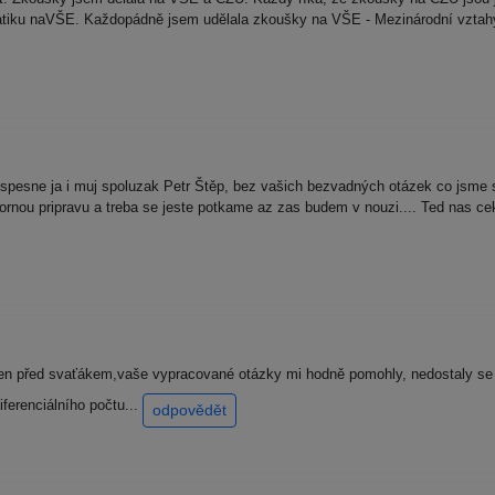
 matiku naVŠE. Každopádně jsem udělala zkoušky na VŠE - Mezinárodní vzt
pesne ja i muj spoluzak Petr Štěp, bez vašich bezvadných otázek co jsme si
rnou pripravu a treba se jeste potkame az zas budem v nouzi.... Ted nas ce
den před svaťákem,vaše vypracované otázky mi hodně pomohly, nedostaly se m
iferenciálního počtu...
odpovědět