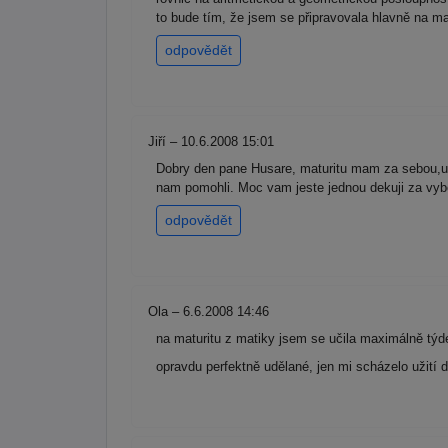
to bude tím, že jsem se připravovala hlavně na
odpovědět
Jiří – 10.6.2008 15:01
Dobry den pane Husare, maturitu mam za sebou,us
nam pomohli. Moc vam jeste jednou dekuji za vybo
odpovědět
Ola – 6.6.2008 14:46
na maturitu z matiky jsem se učila maximálně tý
opravdu perfektně udělané, jen mi scházelo užití d