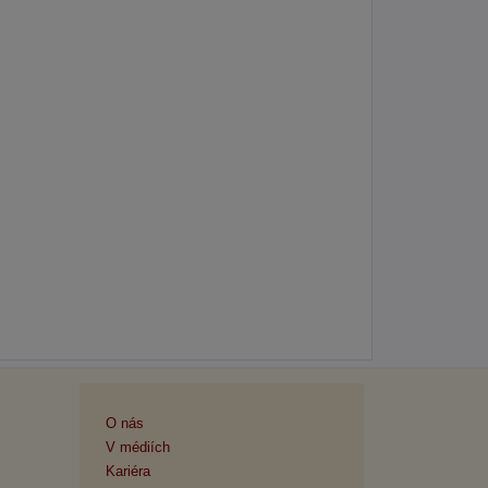
O nás
V médiích
Kariéra