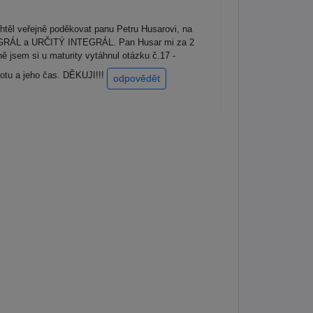
htěl veřejně poděkovat panu Petru Husarovi, na
NTEGRÁL a URČITÝ INTEGRÁL. Pan Husar mi za 2
ě jsem si u maturity vytáhnul otázku č.17 -
chotu a jeho čas. DĚKUJI!!!
odpovědět