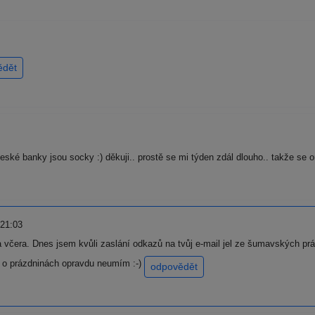
ědět
české banky jsou socky :) děkuji.. prostě se mi týden zdál dlouho.. takže se
 21:03
a včera. Dnes jsem kvůli zaslání odkazů na tvůj e-mail jel ze šumavských p
o o prázdninách opravdu neumím :-)
odpovědět