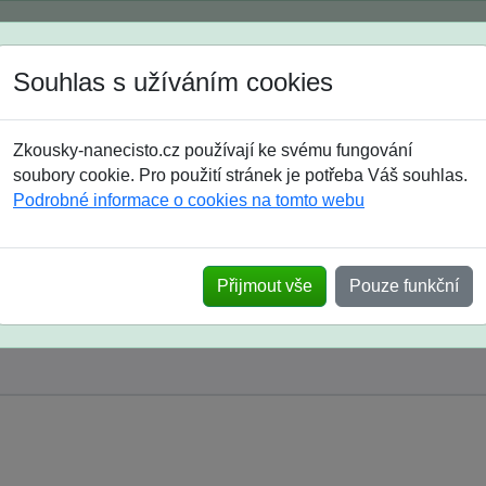
Spustili jsme přihlašování na školní rok 2026/2027!
Souhlas s užíváním cookies
Jak si vybrat
Časté dotazy
Zkousky-nanecisto.cz používají ke svému fungování
8. třída
9. třída
střední
maturanti
soutěže
prázdniny
soubory cookie. Pro použití stránek je potřeba Váš souhlas.
Podrobné informace o cookies na tomto webu
Přijmout vše
Pouze funkční
y