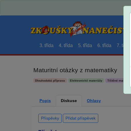
3. třída
4. třída
5. třída
6. třída
7. třída
Maturitní otázky z matematiky
Dlouhodobá příprava
Elektronické materiály
Tištěné materiál
Popis
Diskuse
Ohlasy
Příspěvky
Přidat příspěvek