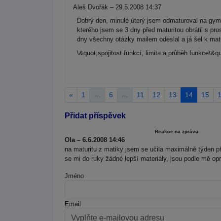
Aleš Dvořák – 29.5.2008 14:37
Dobrý den, minulé úterý jsem odmaturoval na gymn
kterého jsem se 3 dny před maturitou obrátil 
dny všechny otázky mailem odeslal a já šel k matu
\&quot;spojitost funkcí, limita a průběh funkce\&q
«
1
…
6
…
11
12
13
14
15
Přidat příspěvek
Reakce na zprávu
Ola – 6.6.2008 14:46
na maturitu z matiky jsem se učila maximálně týden 
se mi do ruky žádné lepší materiály, jsou podle mě opr
Jméno
Email