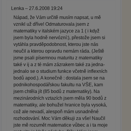
Lenka – 27.6.2008 19:24
Nápad, že Vám určitě musím napsat, u mě
vznikl už dříve! Odmaturovala jsem z
matematiky v italském jazyce za 1 ( i když
jsem byla hodně nervózní:), přestože jsem si
vytáhla pravděpodobnost, kterou jste nás
neučil a kterou opravdu nemám ráda. (Ještě
jsme psali písemnou maturitu z matematiky
také v ij a z té mám zázrakem také za jedna-
jednalo se o studium funkce včetně inflexních
bodů apod.). A konečně : dostala jsem se na
podnikohospodářskou fakultu na VŠE, kam
jsem chtěla jít (85 bodů z matematiky). Na
mezinárodních vztazích jsem měla 90 bodů z
matematiky, ale bohužel hranice byla vysoká,
což ale nevadí, alespoň mám usnadněné
rozhodování. Moc Vám děkuji za vše! Naučil
jste mě rozumět matematice vůbec a i ta moje