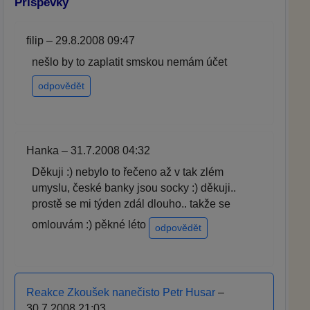
Příspěvky
filip – 29.8.2008 09:47
nešlo by to zaplatit smskou nemám účet
odpovědět
Hanka – 31.7.2008 04:32
Děkuji :) nebylo to řečeno až v tak zlém
umyslu, české banky jsou socky :) děkuji..
prostě se mi týden zdál dlouho.. takže se
omlouvám :) pěkné léto
odpovědět
Reakce Zkoušek nanečisto Petr Husar
–
30.7.2008 21:03