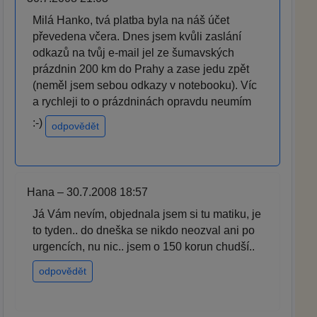
Milá Hanko, tvá platba byla na náš účet
převedena včera. Dnes jsem kvůli zaslání
odkazů na tvůj e-mail jel ze šumavských
prázdnin 200 km do Prahy a zase jedu zpět
(neměl jsem sebou odkazy v notebooku). Víc
a rychleji to o prázdninách opravdu neumím
:-)
odpovědět
Hana – 30.7.2008 18:57
Já Vám nevím, objednala jsem si tu matiku, je
to tyden.. do dneška se nikdo neozval ani po
urgencích, nu nic.. jsem o 150 korun chudší..
odpovědět