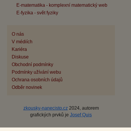
E-matematika - komplexní matematický web
E-fyzika - svět fyziky
O nás
V médiích
Kariéra
Diskuse
Obchodní podmínky
Podmínky užívání webu
Ochrana osobních údajů
Odběr novinek
zkousky-nanecisto.cz
2024, autorem
grafických prvků je
Josef Quis