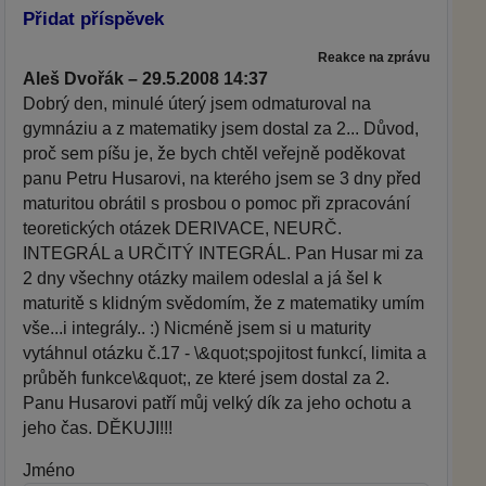
Přidat příspěvek
Reakce na zprávu
Aleš Dvořák – 29.5.2008 14:37
Dobrý den, minulé úterý jsem odmaturoval na
gymnáziu a z matematiky jsem dostal za 2... Důvod,
proč sem píšu je, že bych chtěl veřejně poděkovat
panu Petru Husarovi, na kterého jsem se 3 dny před
maturitou obrátil s prosbou o pomoc při zpracování
teoretických otázek DERIVACE, NEURČ.
INTEGRÁL a URČITÝ INTEGRÁL. Pan Husar mi za
2 dny všechny otázky mailem odeslal a já šel k
maturitě s klidným svědomím, že z matematiky umím
vše...i integrály.. :) Nicméně jsem si u maturity
vytáhnul otázku č.17 - \&quot;spojitost funkcí, limita a
průběh funkce\&quot;, ze které jsem dostal za 2.
Panu Husarovi patří můj velký dík za jeho ochotu a
jeho čas. DĚKUJI!!!
Jméno