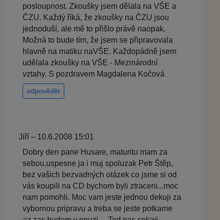
posloupnost. Zkoušky jsem dělala na VŠE a
ČZU. Každý říká, že zkoušky na ČZU jsou
jednoduší, ale mě to přišlo právě naopak.
Možná to bude tím, že jsem se připravovala
hlavně na matiku naVŠE. Každopádně jsem
udělala zkoušky na VŠE - Mezinárodní
vztahy. S pozdravem Magdalena Kočová
odpovědět
Jiří – 10.6.2008 15:01
Dobry den pane Husare, maturitu mam za
sebou,uspesne ja i muj spoluzak Petr Štěp,
bez vašich bezvadných otázek co jsme si od
vás koupili na CD bychom byli ztraceni...moc
nam pomohli. Moc vam jeste jednou dekuji za
vybornou pripravu a treba se jeste potkame
az zas budem v nouzi.... Ted nas cekaji