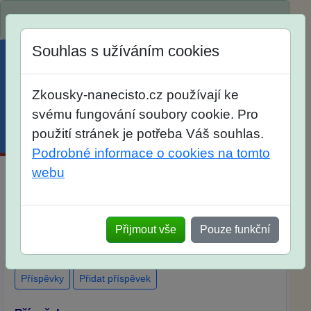
Spustili jsme přihlašování na školní rok 2026/2027!
Souhlas s užíváním cookies
Zkousky-nanecisto.cz používají ke
svému fungování soubory cookie. Pro
použití stránek je potřeba Váš souhlas.
Menu
Účet
Košík
Podrobné informace o cookies na tomto
webu
Maturitní otázky z matematiky
Dlouhodobá příprava
Elektronické materiály
Přijmout vše
Pouze funkční
Tištěné materiály
Popis
Diskuse
Ohlasy
Příspěvky
Přidat příspěvek