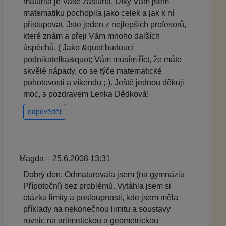
maturita je Vaše zásluha. Díky Vám jsem
matematiku pochopila jako celek a jak k ní
přistupovat. Jste jeden z nejlepších profesorů,
které znám a přeji Vám mnoho dalších
úspěchů. ( Jako &quot;budoucí
podnikatelka&quot; Vám musím říct, že máte
skvělé nápady, co se týče matematické
pohotovosti a víkendu ;-). Ještě jednou děkuji
moc, s pozdravem Lenka Dědková!
odpovědět
Magda – 25.6.2008 13:31
Dobrý den. Odmaturovala jsem (na gymnáziu
Přípotoční) bez problémů. Vytáhla jsem si
otázku limity a posloupnosti, kde jsem měla
příklady na nekonečnou limitu a soustavy
rovnic na aritmetickou a geometrickou