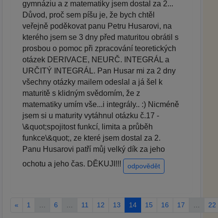
gymnáziu a z matematiky jsem dostal za 2...
Důvod, proč sem píšu je, že bych chtěl
veřejně poděkovat panu Petru Husarovi, na
kterého jsem se 3 dny před maturitou obrátil s
prosbou o pomoc při zpracování teoretických
otázek DERIVACE, NEURČ. INTEGRÁL a
URČITÝ INTEGRÁL. Pan Husar mi za 2 dny
všechny otázky mailem odeslal a já šel k
maturitě s klidným svědomím, že z
matematiky umím vše...i integrály.. :) Nicméně
jsem si u maturity vytáhnul otázku č.17 -
\&quot;spojitost funkcí, limita a průběh
funkce\&quot;, ze které jsem dostal za 2.
Panu Husarovi patří můj velký dík za jeho
ochotu a jeho čas. DĚKUJI!!!
odpovědět
«
1
…
6
…
11
12
13
14
15
16
17
…
22