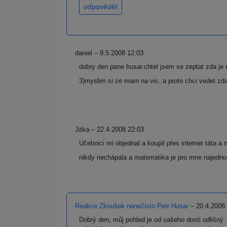
odpovědět
daniel – 9.5.2008 12:03
dobry den pane husar.chtel jsem se zeptat zda je 
3)myslim si ze mam na vic..a proto chci vedet zda
Jitka – 22.4.2008 22:03
Učebnici mi objednal a koupil přes internet táta a 
nikdy nechápala a matematika je pro mne najednou 
Reakce Zkoušek nanečisto Petr Husar
– 20.4.2008
Dobrý den, můj pohled je od vašeho dosti odlišný. 