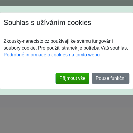
Spustili jsme přihlašování na školní rok 2026/2027!
Souhlas s užíváním cookies
Jak si vybrat
Časté dotazy
Zkousky-nanecisto.cz používají ke svému fungování
8. třída
9. třída
střední
maturanti
soutěže
prázdniny
soubory cookie. Pro použití stránek je potřeba Váš souhlas.
Podrobné informace o cookies na tomto webu
Přijmout vše
Pouze funkční
y