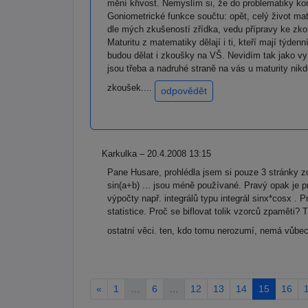
mění křivost. Nemyslím si, že do problematiky kon
Goniometrické funkce součtu: opět, celý život mat
dle mých zkušeností zřídka, vedu přípravy ke zko
Maturitu z matematiky dělají i ti, kteří mají týd
budou dělat i zkoušky na VŠ. Nevidím tak jako vy
jsou třeba a nadruhé straně na vás u maturity nik
zkoušek....
odpovědět
Karkulka – 20.4.2008 13:15
Pane Husare, prohlédla jsem si pouze 3 stránky zd
sin(a+b) ... jsou méně používané. Pravý opak je p
výpočty např. integrálů typu integrál sinx*cosx .
statistice. Proč se biflovat tolik vzorců zpaměti?
ostatní věci. ten, kdo tomu nerozumí, nemá vůbe
«
1
…
6
…
12
13
14
15
16