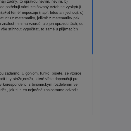
emají žádný, to opravdu nevím, nevím. b)
kde potřebuji vámi zmiňovaný vztah se vyskytují
+b) téměř nepoužiju (např. letos ani jednou). c)
maturitu z matematiky, jelikož z matematiky pak
 znalost minima vzorců, ale jen opravdu těch, co
vše stihnout vypočítat, to samé u přijímacích
sou zadarmo. U goniom. funkcí píšete, že vzorce
t i ty sin2x,cos2x, které vřele doporučuji pro
ji v korespondenci s binomickým rozdělením ve
vědět , jak si s co nejméně znalostmma odvodit