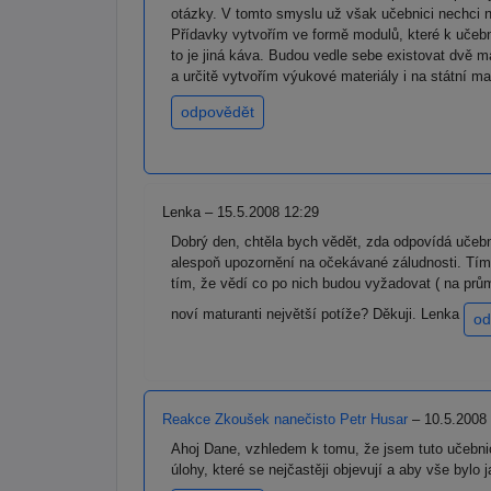
otázky. V tomto smyslu už však učebnici nechci na
Přídavky vytvořím ve formě modulů, které k učebn
to je jiná káva. Budou vedle sebe existovat dvě m
a určitě vytvořím výukové materiály i na státní m
odpovědět
Lenka – 15.5.2008 12:29
Dobrý den, chtěla bych vědět, zda odpovídá učeb
alespoň upozornění na očekávané záludnosti. Tím 
tím, že vědí co po nich budou vyžadovat ( na prů
noví maturanti největší potíže? Děkuji. Lenka
od
Reakce Zkoušek nanečisto Petr Husar
– 10.5.2008
Ahoj Dane, vzhledem k tomu, že jsem tuto učebnici 
úlohy, které se nejčastěji objevují a aby vše bylo 