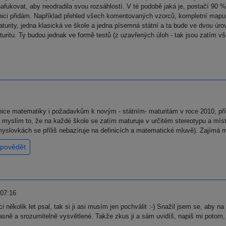
fukovat, aby neodradila svou rozsáhlostí. V té podobě jaká je, postačí 90 % 
ici přidám. Například přehled všech komentovaných vzorců, kompletní mapu gr
aturity, jedna klasická ve škole a jedna písemná státní a ta bude ve dvou úr
aturitu. Ty budou jednak ve formě testů (z uzavřených úloh - tak jsou zatím
nice matematiky i požadavkům k novým - státním- maturitám v roce 2010, př
myslím to, že na každé škole se zatím maturuje v určitém stereotypu a místn
myslovkách se příliš nebazíruje na definicích a matematické mluvě). Zajímá 
povědět
 07:16
několik let psal, tak si ji asi musím jen pochválit :-) Snažil jsem se, aby 
jasně a srozumitelně vysvětlené. Takže zkus ji a sám uvidíš, napiš mi potom, j