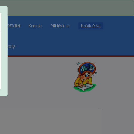
Košík 0 Kč
ROZVRH
Kontakt
Přihlásit se
školy