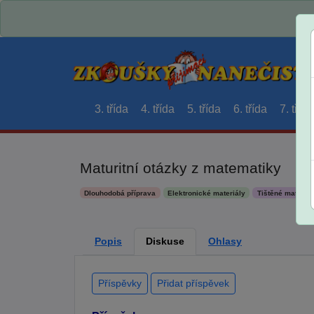
3. třída
4. třída
5. třída
6. třída
7. třída
Maturitní otázky z matematiky
Dlouhodobá příprava
Elektronické materiály
Tištěné materiál
Popis
Diskuse
Ohlasy
Příspěvky
Přidat příspěvek