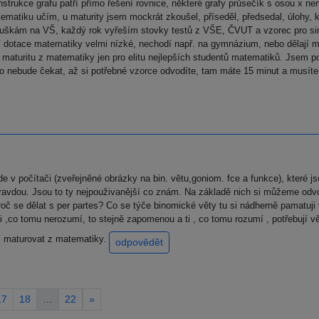
strukce grafu patří přímo řešení rovnice, některé grafy průsečík s osou x n
ematiku učím, u maturity jsem mockrát zkoušel, příseděl, předsedal, úlohy, 
uškám na VŠ, každý rok vyřeším stovky testů z VŠE, ČVUT a vzorec pro sin(a
enní dotace matematiky velmi nízké, nechodí např. na gymnázium, nebo dělají 
 maturitu z matematiky jen pro elitu nejlepších studentů matematiků. Jsem po
do nebude čekat, až si potřebné vzorce odvodíte, tam máte 15 minut a musíte 
e v počítači (zveřejněné obrázky na bin. větu,goniom. fce a funkce), které j
ravdou. Jsou to ty nejpouživanější co znám. Na základě nich si můžeme odvodi
 Proč se dělat s per partes? Co se týče binomické věty tu si nádherně pamatu
 Ti ,co tomu nerozumí, to stejně zapomenou a ti , co tomu rozumí , potřebují 
c maturovat z matematiky.
odpovědět
17
18
…
22
»