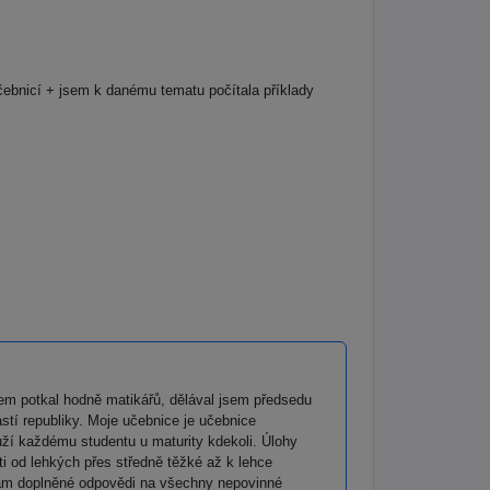
čebnicí + jsem k danému tematu počítala příklady
sem potkal hodně matikářů, dělával jsem předsedu
stí republiky. Moje učebnice je učebnice
uží každému studentu u maturity kdekoli. Úlohy
ti od lehkých přes středně těžké až k lehce
emám doplněné odpovědi na všechny nepovinné