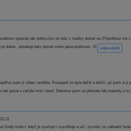
ucebnice opravdu tak dobra.chci se totiz z matiky dostat na 2!!!profesor me 
 je dobra...potrebuji taky dostat meho pana profesora :-D
odpovědět
nejdříve jsem ji vůbec nevěřila. Postupně mi byla bližší a bližší, až jsem si j
tak jasná a začala mne i bavit. Dokonce jsem se přestala bát maturity a to je
 21:22
a) Grafy funkcí: když je vyučující vysvětluje a učí, vychází ze základní funk