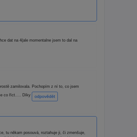
chce dat na 4(ale momentalne jsem to dal na
i prostě zamilovala. Pochopím z ní to, co jsem
 co říct..... Díky
odpovědět
ce, tu někam posouvá, roztahuje ji, či zmenšuje,