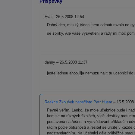
Příspěvky
Eva – 26.5.2008 12:54
Dobrý den, minulý týden jsem odmaturovala na gym
se sbírky. Ale vaše vysvětlení a rady mi moc po
danny – 26.5.2008 11:37
jeste jednou ahooj!!ja nemuzu najit tu ucebnici d
Reakce Zkoušek nanečisto Petr Husar
– 15.5.2008
Pevně věřím, Lenko, že moje učebnice bude i nadá
komise na různých školách, viděl desítky maturitn
postavená na řešení a vysvětlování příkladů a odv
řadím podle obtížnosti a řešitel se určitě v každ
nadstandardním. Na učebnici dále průběžně pracu