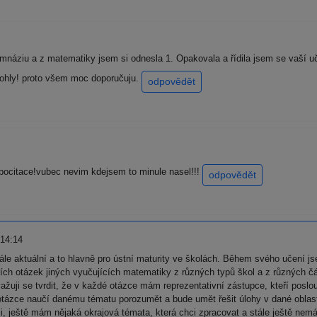
náziu a z matematiky jsem si odnesla 1. Opakovala a řídila jsem se vaší u
mohly! proto všem moc doporučuju.
odpovědět
o pocitace!vubec nevim kdejsem to minule nasel!!!
odpovědět
 14:14
le aktuální a to hlavně pro ústní maturity ve školách. Během svého učení j
ích otázek jiných vyučujících matematiky z různých typů škol a z různých čá
ažuji se tvrdit, že v každé otázce mám reprezentativní zástupce, kteří poslo
é otázce naučí danému tématu porozumět a bude umět řešit úlohy v dané oblas
ji, ještě mám nějaká okrajová témata, která chci zpracovat a stále ještě n