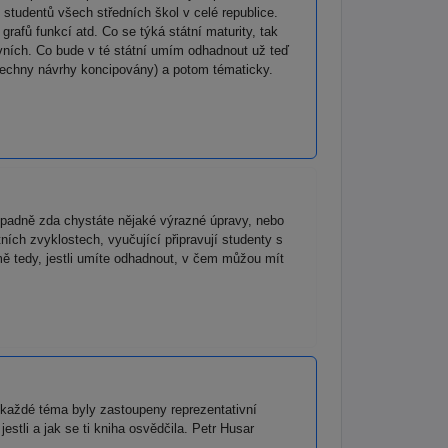
studentů všech středních škol v celé republice.
afů funkcí atd. Co se týká státní maturity, tak
ovních. Co bude v té státní umím odhadnout už teď
 všechny návrhy koncipovány) a potom tématicky.
ípadně zda chystáte nějaké výrazné úpravy, nebo
ích zvyklostech, vyučující připravují studenty s
mě tedy, jestli umíte odhadnout, v čem můžou mít
na každé téma byly zastoupeny reprezentativní
estli a jak se ti kniha osvědčila. Petr Husar