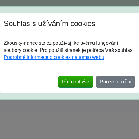
Spustili jsme přihlašování na školní rok 2026/2027!
Souhlas s užíváním cookies
Jak si vybrat
Časté dotazy
Zkousky-nanecisto.cz používají ke svému fungování
8. třída
9. třída
střední
maturanti
soutěže
prázdniny
soubory cookie. Pro použití stránek je potřeba Váš souhlas.
Podrobné informace o cookies na tomto webu
Přijmout vše
Pouze funkční
y