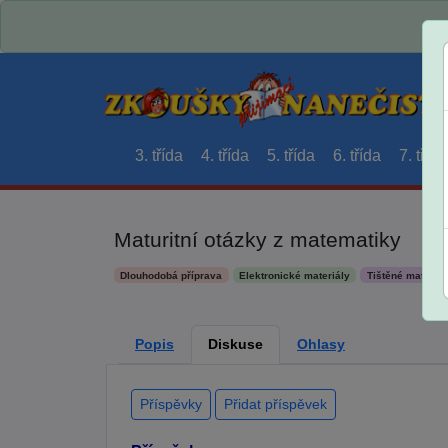
3. třída
4. třída
5. třída
6. třída
7. třída
Maturitní otázky z matematiky
Dlouhodobá příprava
Elektronické materiály
Tištěné materiál
Popis
Diskuse
Ohlasy
Příspěvky
Přidat příspěvek