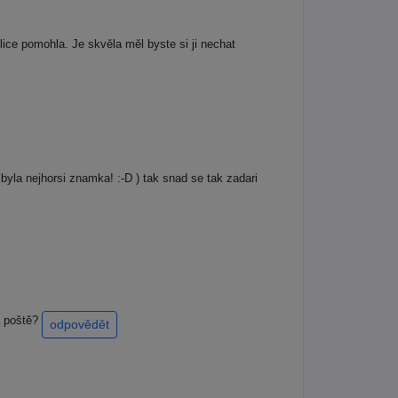
ice pomohla. Je skvěla měl byste si ji nechat
 byla nejhorsi znamka! :-D ) tak snad se tak zadari
a poště?
odpovědět