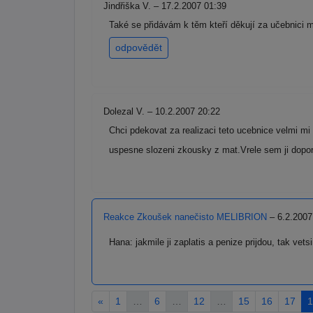
Jindřiška V. – 17.2.2007 01:39
Také se přidávám k těm kteří děkují za učebnici m
odpovědět
Dolezal V. – 10.2.2007 20:22
Chci pdekovat za realizaci teto ucebnice velmi mi
uspesne slozeni zkousky z mat.Vrele sem ji dopor
Reakce Zkoušek nanečisto MELIBRION
– 6.2.2007
Hana: jakmile ji zaplatis a penize prijdou, tak vet
«
1
…
6
…
12
…
15
16
17
1