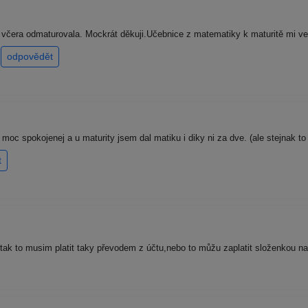
 včera odmaturovala. Mockrát děkuji.Učebnice z matematiky k maturitě mi vel
)
odpovědět
moc spokojenej a u maturity jsem dal matiku i diky ni za dve. (ale stejnak to
t
tak to musim platit taky převodem z účtu,nebo to můžu zaplatit složenkou n