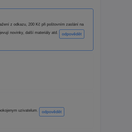
stažení z odkazu, 200 Kč při poštovním zaslání na
vují novinky, další materiály atd.
odpovědět
 spokojenym uzivatelum.
odpovědět