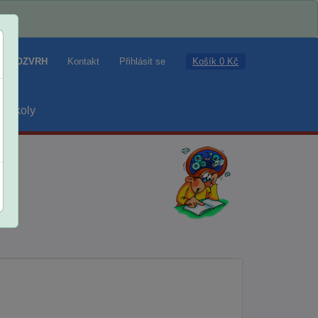
Košík 0 Kč
ROZVRH
Kontakt
Přihlásit se
školy