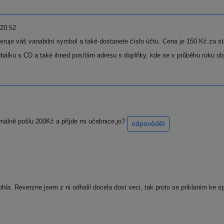
 20:52
neruje váš variabilní symbol a také dostanete číslo účtu. Cena je 150 Kč za 
álku s CD a také ihned posílám adresu s doplňky, kde se v průběhu roku obje
rmálně pošlu 200Kč a příjde mi učebnice,jo?
odpovědět
la. Reverzne jsem z ni odhalil docela dost veci, tak proto se priklanim ke