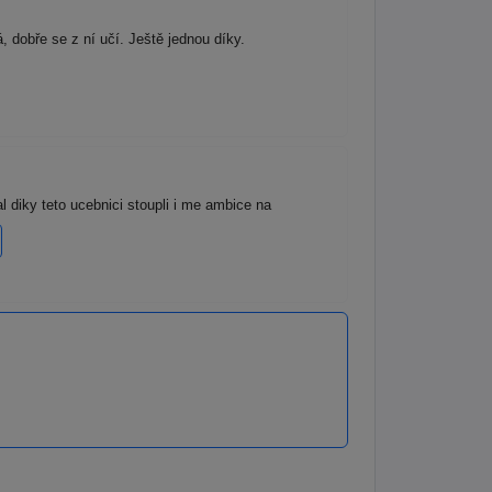
 dobře se z ní učí. Ještě jednou díky.
 diky teto ucebnici stoupli i me ambice na