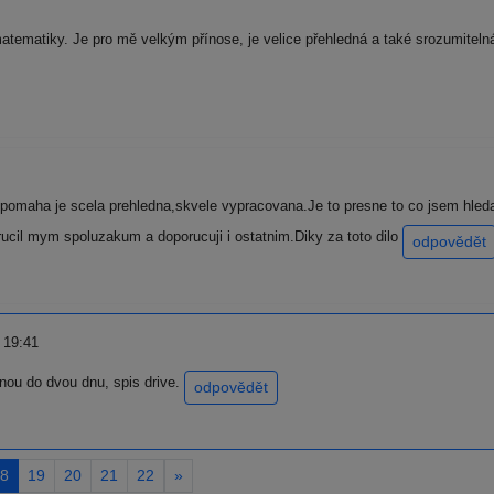
atematiky. Je pro mě velkým přínose, je velice přehledná a také srozumitelná,
 pomaha je scela prehledna,skvele vypracovana.Je to presne to co jsem hledal
ucil mym spoluzakum a doporucuji i ostatnim.Diky za toto dilo
odpovědět
 19:41
sinou do dvou dnu, spis drive.
odpovědět
8
19
20
21
22
»