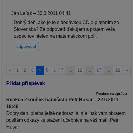
Ján Leľak – 30.3.2011 04:41
Dobrý deň, ako je to s dodávkou CD a platením zo
Slovenska? Za odpoveď ďakujem a prajem veľa
úspechov nielen na matematickom poli.
odpovědět
«
1
2
3
4
5
6
7
…
12
…
17
…
22
»
Přidat příspěvek
Reakce na zprávu
Reakce Zkoušek nanečisto Petr Husar – 22.6.2011
18:46
Dobrý den, platba ještě nedorazila, ale i tak vám obratem
posílám odkazy ke stažení učebnice na váš mail. Petr
Husar