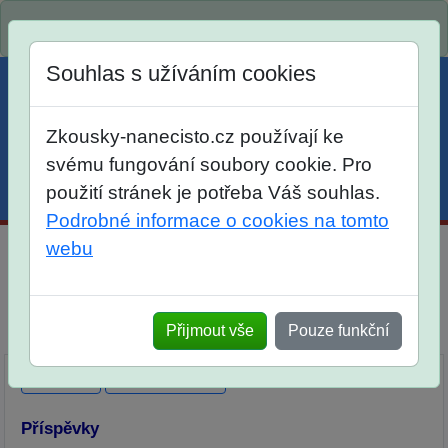
Spustili jsme přihlašování na školní rok 2026/2027!
Souhlas s užíváním cookies
Zkousky-nanecisto.cz používají ke
svému fungování soubory cookie. Pro
použití stránek je potřeba Váš souhlas.
Menu
Účet
Košík
Podrobné informace o cookies na tomto
webu
Maturitní otázky z matematiky
Dlouhodobá příprava
Elektronické materiály
Tištěné materiály
Přijmout vše
Pouze funkční
Popis
Diskuse
Ohlasy
Příspěvky
Přidat příspěvek
Příspěvky