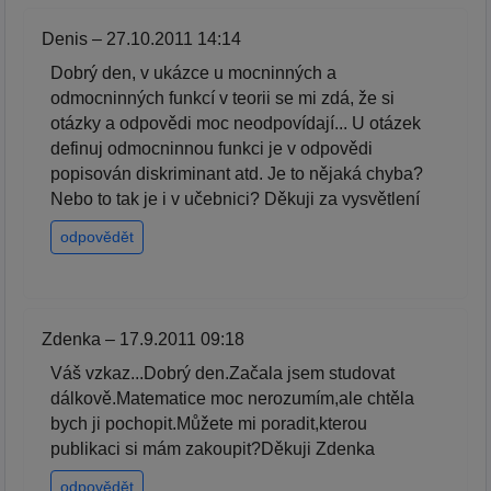
Denis – 27.10.2011 14:14
Dobrý den, v ukázce u mocninných a
odmocninných funkcí v teorii se mi zdá, že si
otázky a odpovědi moc neodpovídají... U otázek
definuj odmocninnou funkci je v odpovědi
popisován diskriminant atd. Je to nějaká chyba?
Nebo to tak je i v učebnici? Děkuji za vysvětlení
odpovědět
Zdenka – 17.9.2011 09:18
Váš vzkaz...Dobrý den.Začala jsem studovat
dálkově.Matematice moc nerozumím,ale chtěla
bych ji pochopit.Můžete mi poradit,kterou
publikaci si mám zakoupit?Děkuji Zdenka
odpovědět