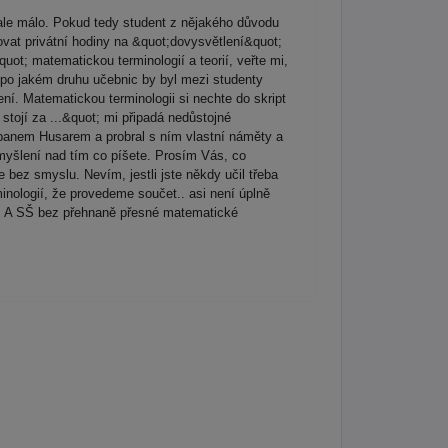
ale málo. Pokud tedy student z nějakého důvodu
vat privátní hodiny na &quot;dovysvětlení&quot;
uot; matematickou terminologií a teorií, veřte mi,
 po jakém druhu učebnic by byl mezi studenty
ní. Matematickou terminologii si nechte do skript
stojí za ...&quot; mi připadá nedůstojné
 panem Husarem a probral s ním vlastní náměty a
amyšlení nad tím co píšete. Prosím Vás, co
 bez smyslu. Nevím, jestli jste někdy učil třeba
inologií, že provedeme součet.. asi není úplně
 ZŠ A SŠ bez přehnaně přesné matematické