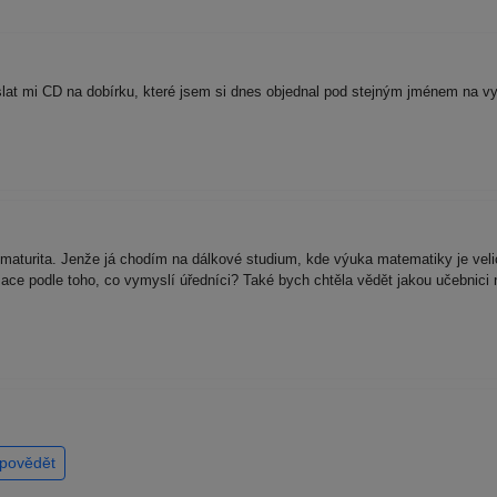
slat mi CD na dobírku, které jsem si dnes objednal pod stejným jménem na vy
í maturita. Jenže já chodím na dálkové studium, kde výuka matematiky je veli
ace podle toho, co vymyslí úředníci? Také bych chtěla vědět jakou učebnici n
povědět