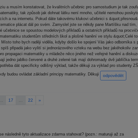
iu a musím konstatovat, že kvalitních učebnic pro samostudium je tak zouf
tematiky, tak způsob jak dohnat látku není mnoho, učitelé nemohou poskyto
icích a na internetu. Pokud dáte takovému klukovi učebnici s &quot;přesnou&q
ematice plácat dál po svém. Zamyslel jste se někdy pane Martíšku nad tím,
é učebnice se spoustou modelových příkladů a ostatních příkladů na procviče
matematiku studentům středních škol a plošné hanění ve stylu &quot;Celé to 
Místo toho bych raději viděla, kdyby došlo ke spojení Vás jako odborníka s
 spíš připadá jako vylití si jednorázového vzteku na webu bez jakéhokoliv z
 pro propagaci matematiky u mládeže něco jiného než veřejné hanění a diskuze
ají jedno jablko červené a druhé zelené tak mají dohromady dvě jablíčka term
e potřeba dát specificky odlišný výklad, takže děkuji za výklad pro studenty
kdy budou ovládat základní principy matematiky. Děkuji
odpovědět
…
17
…
22
»
í se následně tyto aktualizace zdarma stahovat? (pozn.: maturuji až za