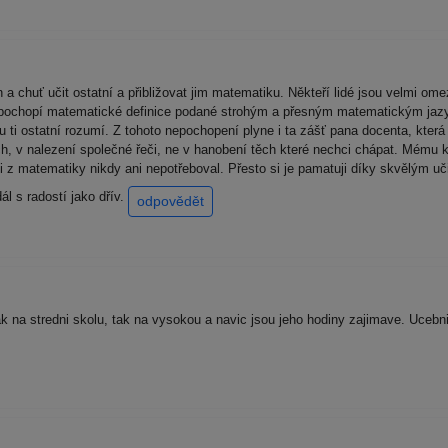
 a chuť učit ostatní a přibližovat jim matematiku. Někteří lidé jsou velmi om
nepochopí matematické definice podané strohým a přesným matematickým jazyk
u ti ostatní rozumí. Z tohoto nepochopení plyne i ta zášť pana docenta, kter
h, v nalezení společné řeči, ne v hanobení těch které nechci chápat. Mému k
ci z matematiky nikdy ani nepotřeboval. Přesto si je pamatuji díky skvělým 
ál s radostí jako dřív.
odpovědět
i jak na stredni skolu, tak na vysokou a navic jsou jeho hodiny zajimave. Ucebni