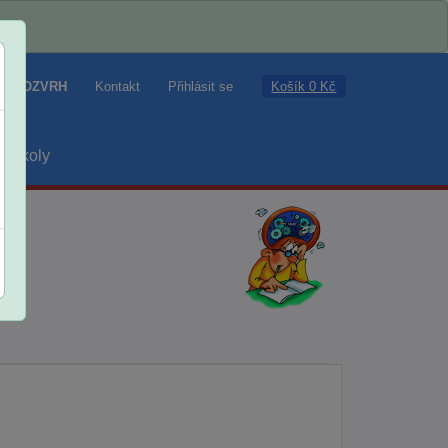
Košík 0 Kč
ROZVRH
Kontakt
Přihlásit se
školy