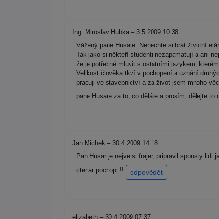
Ing. Miroslav Hubka – 3.5.2009 10:38
Vážený pane Husare. Nenechte si brát životní elán
Tak jako si někteří studenti nezapamatují a ani 
že je potřebné mluvit s ostatními jazykem, kterém
Velikost člověka tkví v pochopení a uznání druhýc
pracuji ve stavebnictví a za život jsem mnoho vě
pane Husare za to, co děláte a prosím, dělejte to d
Jan Michek – 30.4.2009 14:18
Pan Husar je nejvetsi frajer, pripravil spousty lid
ctenar pochopi !!
odpovědět
elizabeth – 30.4.2009 07:37