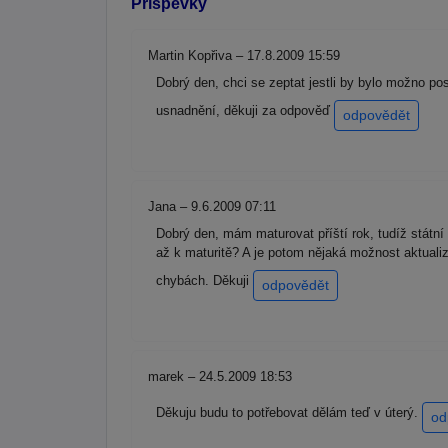
Příspěvky
Martin Kopřiva – 17.8.2009 15:59
Dobrý den, chci se zeptat jestli by bylo možno po
usnadnění, děkuji za odpověď
odpovědět
Jana – 9.6.2009 07:11
Dobrý den, mám maturovat příští rok, tudíž státn
až k maturitě? A je potom nějaká možnost aktualiz
chybách. Děkuji
odpovědět
marek – 24.5.2009 18:53
Děkuju budu to potřebovat dělám teď v úterý.
od