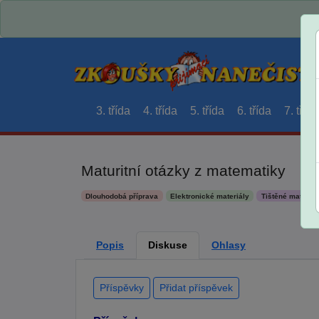
3. třída
4. třída
5. třída
6. třída
7. třída
Maturitní otázky z matematiky
Dlouhodobá příprava
Elektronické materiály
Tištěné materiál
Popis
Diskuse
Ohlasy
Příspěvky
Přidat příspěvek