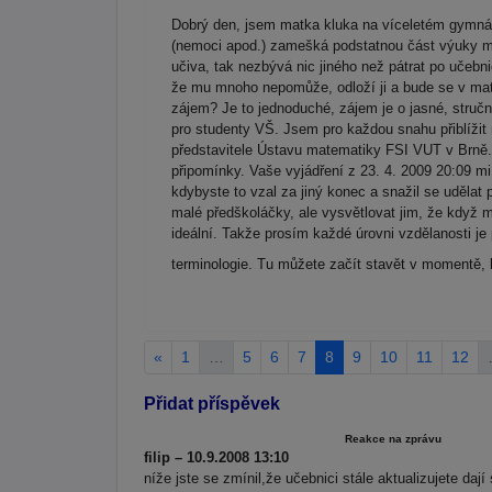
Dobrý den, jsem matka kluka na víceletém gymnáz
(nemoci apod.) zamešká podstatnou část výuky ma
učiva, tak nezbývá nic jiného než pátrat po učebn
že mu mnoho nepomůže, odloží ji a bude se v mat
zájem? Je to jednoduché, zájem je o jasné, stručn
pro studenty VŠ. Jsem pro každou snahu přiblížit 
představitele Ústavu matematiky FSI VUT v Brně. 
připomínky. Vaše vyjádření z 23. 4. 2009 20:09 mi
kdybyste to vzal za jiný konec a snažil se udělat
malé předškoláčky, ale vysvětlovat jim, že když m
ideální. Takže prosím každé úrovni vzdělanosti j
terminologie. Tu můžete začít stavět v momentě, 
«
1
…
5
6
7
8
9
10
11
12
Přidat příspěvek
Reakce na zprávu
filip – 10.9.2008 13:10
níže jste se zmínil,že učebnici stále aktualizujete daj