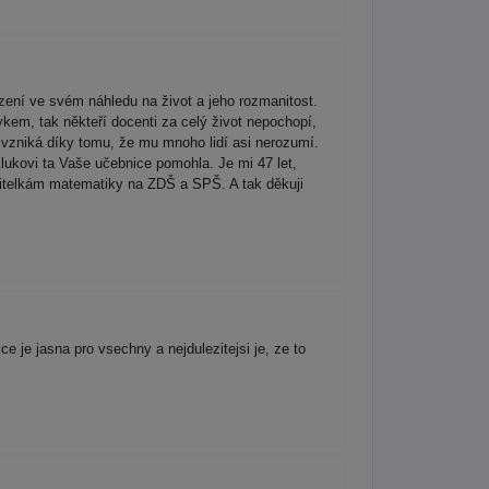
ezení ve svém náhledu na život a jeho rozmanitost.
em, tak někteří docenti za celý život nepochopí,
á vzniká díky tomu, že mu mnoho lidí asi nerozumí.
lukovi ta Vaše učebnice pomohla. Je mi 47 let,
učitelkám matematiky na ZDŠ a SPŠ. A tak děkuji
ce je jasna pro vsechny a nejdulezitejsi je, ze to