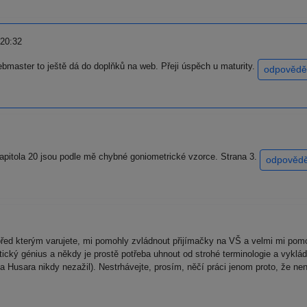
 20:32
ebmaster to ještě dá do doplňků na web. Přeji úspěch u maturity.
odpovědě
 kapitola 20 jsou podle mě chybné goniometrické vzorce. Strana 3.
odpovědě
řed kterým varujete, mi pomohly zvládnout přijímačky na VŠ a velmi mi pomoh
ický génius a někdy je prostě potřeba uhnout od strohé terminologie a vyklá
 Husara nikdy nezažil). Nestrhávejte, prosím, něčí práci jenom proto, že ne