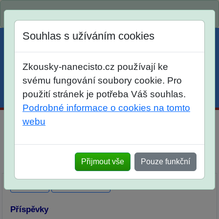
Spustili jsme přihlašování na školní rok 2026/2027!
Souhlas s užíváním cookies
Zkousky-nanecisto.cz používají ke
svému fungování soubory cookie. Pro
použití stránek je potřeba Váš souhlas.
Menu
Účet
Košík
Podrobné informace o cookies na tomto
webu
Maturitní otázky z matematiky
Dlouhodobá příprava
Elektronické materiály
Tištěné materiály
Přijmout vše
Pouze funkční
Popis
Diskuse
Ohlasy
Příspěvky
Přidat příspěvek
Příspěvky