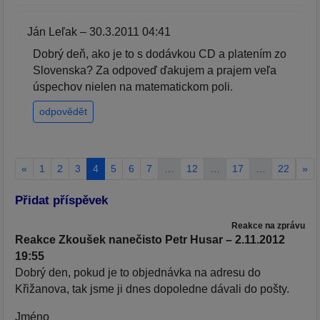
Ján Leľak – 30.3.2011 04:41
Dobrý deň, ako je to s dodávkou CD a platením zo
Slovenska? Za odpoveď ďakujem a prajem veľa
úspechov nielen na matematickom poli.
odpovědět
«
1
2
3
4
5
6
7
…
12
…
17
…
22
»
Přidat příspěvek
Reakce na zprávu
Reakce Zkoušek nanečisto Petr Husar – 2.11.2012
19:55
Dobrý den, pokud je to objednávka na adresu do
Křižanova, tak jsme ji dnes dopoledne dávali do pošty.
Jméno