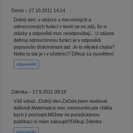
Denis – 27.10.2011 14:14
Dobrý den, v ukázce u mocninných a
odmocninných funkcí v teorii se mi zdá, že si
otázky a odpovědi moc neodpovídají... U otázek
definuj odmocninnou funkci je v odpovědi
popisován diskriminant atd. Je to nějaká chyba?
Nebo to tak je i v učebnici? Děkuji za vysvětlení
odpovědět
Zdenka – 17.9.2011 09:18
Váš vzkaz...Dobrý den.Začala jsem studovat
dálkově.Matematice moc nerozumím,ale chtěla
bych ji pochopit.Můžete mi poradit,kterou
publikaci si mám zakoupit?Děkuji Zdenka
odpovědět