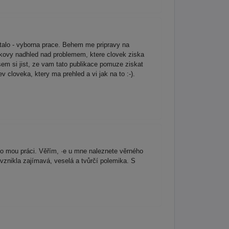
talo - vyborna prace. Behem me pripravy na
elkovy nadhled nad problemem, ktere clovek ziska
sem si jist, ze vam tato publikace pomuze ziskat
v cloveka, ktery ma prehled a vi jak na to :-).
mou práci. Věřím, ·e u mne naleznete věrného
znikla zajímavá, veselá a tvůrčí polemika. S