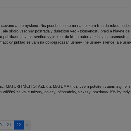
pracovane a promyslene. Nic podobneho se mi na ceskem trhu do rukou nedos
i, ale skoro vsechny postradaly dulezitou vec - zkusenosti, praxi a hlavne c
publikace je vsak svetlou vyjimkou, do ktere autor vlozil sve zkusenosti. J
tematicky priklad se vam na obliceji rozzari usmev (ne usmev silence, ale usme
učebnici MATURITNÍCH OTÁZEK Z MATEMATIKY. Jsem potě±en va±ím zájmem o 
vděčný za va±e názory, ohlasy, připomínky, vzkazy, pozdravy. Ké· by tady v
0
21
22
»