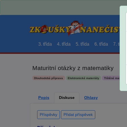
3. třída
4. třída
5. třída
6. třída
7. třída
Maturitní otázky z matematiky
Dlouhodobá příprava
Elektronické materiály
Tištěné materiál
Popis
Diskuse
Ohlasy
Příspěvky
Přidat příspěvek