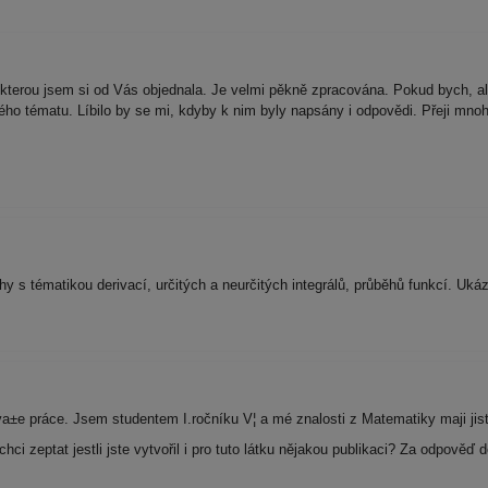
terou jsem si od Vás objednala. Je velmi pěkně zpracována. Pokud bych, al
ho tématu. Líbilo by se mi, kdyby k nim byly napsány i odpovědi. Přeji mn
y s tématikou derivací, určitých a neurčitých integrálů, průběhů funkcí. Uk
a±e práce. Jsem studentem I.ročníku V¦ a mé znalosti z Matematiky maji jist
e chci zeptat jestli jste vytvořil i pro tuto látku nějakou publikaci? Za odpov