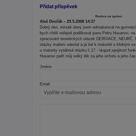
Přidat příspěvek
Reakce na zprávu
Aleš Dvořák – 29.5.2008 14:37
Dobrý den, minulé úterý jsem odmaturoval na gymnáziu
bych chtěl veřejně poděkovat panu Petru Husarovi, na 
zpracování teoretických otázek DERIVACE, NEURČ.
otázky mailem odeslal a já šel k maturitě s klidným s
u maturity vytáhnul otázku č.17 - \&quot;spojitost funk
Husarovi patří můj velký dík za jeho ochotu a jeho ča
Jméno
Email