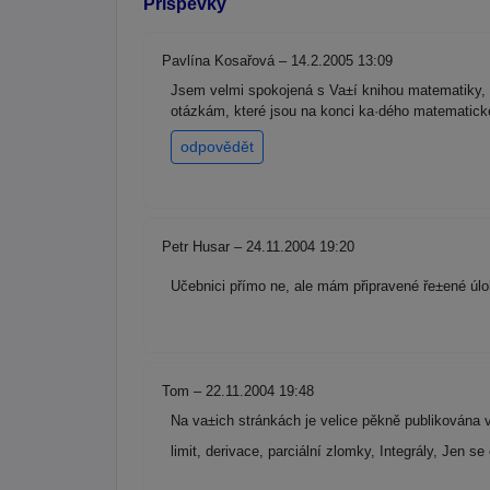
Příspěvky
Pavlína Kosařová – 14.2.2005 13:09
Jsem velmi spokojená s Va±í knihou matematiky, k
otázkám, které jsou na konci ka·dého matematické
odpovědět
Petr Husar – 24.11.2004 19:20
Učebnici přímo ne, ale mám připravené ře±ené úloh
Tom – 22.11.2004 19:48
Na va±ich stránkách je velice pěkně publikována v
limit, derivace, parciální zlomky, Integrály, Jen s