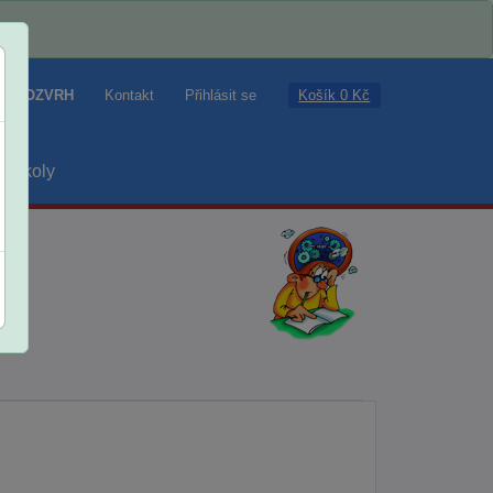
Košík 0 Kč
ROZVRH
Kontakt
Přihlásit se
školy