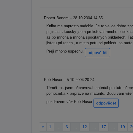
Robert Banom – 28.10.2004 14:35
Kniha me naprosto nadchla. Je to velice dobre z
prijimaci zkousky jsem prolistoval mnoho publikac
az po mnoha a mnoha spocitanych prikladech. Tato 
jistotu pri reseni, a misto potu pri pohledu na ma
Preji mnoho uspechu.
odpovědět
Petr Husar – 5.10.2004 20:24
Téměř rok jsem připravoval materiál pro tuto 
pomocníka k přípravě na maturitu. Budu vám v±em 
pozdravem vá± Petr Husar
odpovědět
«
1
…
6
…
12
…
17
…
19
2