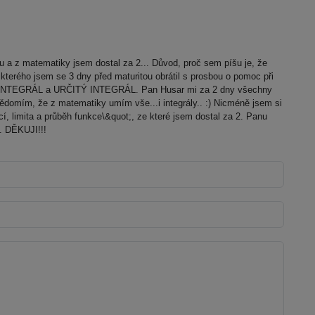
 a z matematiky jsem dostal za 2... Důvod, proč sem píšu je, že
kterého jsem se 3 dny před maturitou obrátil s prosbou o pomoc při
 INTEGRÁL a URČITÝ INTEGRÁL. Pan Husar mi za 2 dny všechny
vědomím, že z matematiky umím vše...i integrály.. :) Nicméně jsem si
cí, limita a průběh funkce\&quot;, ze které jsem dostal za 2. Panu
s. DĚKUJI!!!