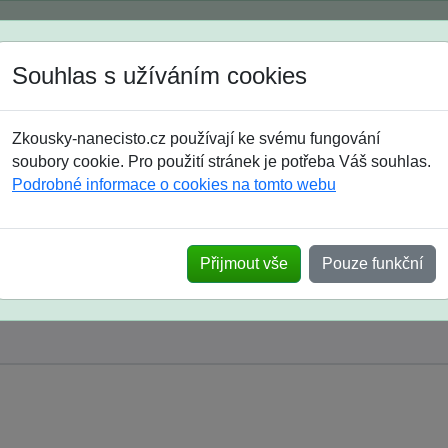
Spustili jsme přihlašování na školní rok 2026/2027!
Souhlas s užíváním cookies
Jak si vybrat
Časté dotazy
Zkousky-nanecisto.cz používají ke svému fungování
8. třída
9. třída
střední
maturanti
soutěže
prázdniny
soubory cookie. Pro použití stránek je potřeba Váš souhlas.
Podrobné informace o cookies na tomto webu
Přijmout vše
Pouze funkční
y