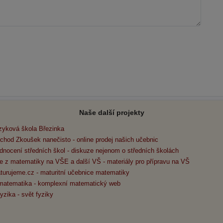
Naše další projekty
zyková škola Březinka
chod Zkoušek nanečisto - online prodej našich učebnic
dnocení středních škol - diskuze nejenom o středních školách
e z matematiky na VŠE a další VŠ - materiály pro přípravu na VŠ
turujeme.cz - maturitní učebnice matematiky
matematika - komplexní matematický web
yzika - svět fyziky