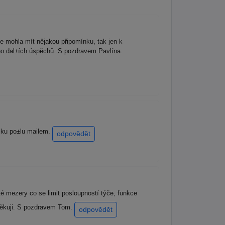
e mohla mít nějakou připomínku, tak jen k
oho dal±ích úspěchů. S pozdravem Pavlína.
ázku po±lu mailem.
odpovědět
é mezery co se limit posloupností týče, funkce
ěď děkuji. S pozdravem Tom.
odpovědět