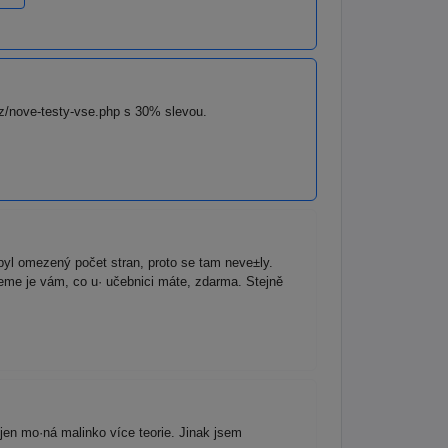
cz/nove-testy-vse.php s 30% slevou.
yl omezený počet stran, proto se tam neve±ly.
leme je vám, co u· učebnici máte, zdarma. Stejně
 jen mo·ná malinko více teorie. Jinak jsem