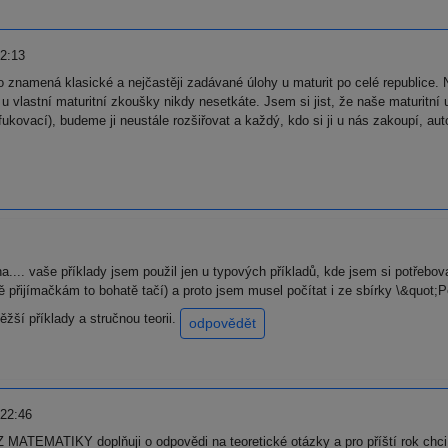
2:13
 znamená klasické a nejčastěji zadávané úlohy u maturit po celé republice. N
 u vlastní maturitní zkoušky nikdy nesetkáte. Jsem si jist, že naše maturitní
 nafukovací), budeme ji neustále rozšiřovat a každý, kdo si ji u nás zakoupí,
.. vaše příklady jsem použil jen u typových příkladů, kde jsem si potřeboval 
ě přijímačkám to bohatě tačí) a proto jsem musel počítat i ze sbírky \&quot
těžší příklady a stručnou teorii.
odpovědět
 22:46
EMATIKY doplňuji o odpovědi na teoretické otázky a pro příští rok chci je