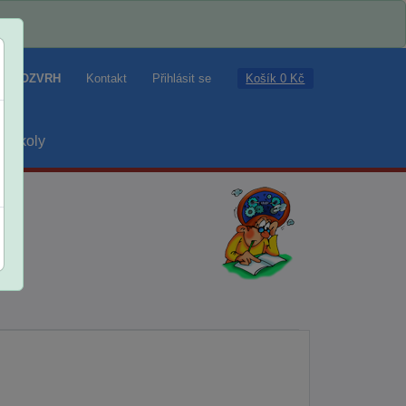
Košík 0 Kč
ROZVRH
Kontakt
Přihlásit se
školy