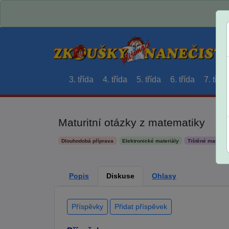
3. třída
4. třída
5. třída
6. třída
7. třída
Maturitní otázky z matematiky
Dlouhodobá příprava
Elektronické materiály
Tištěné materiál
Popis
Diskuse
Ohlasy
Příspěvky
Přidat příspěvek