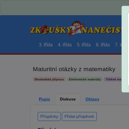
3. třída
4. třída
5. třída
6. třída
7. třída
Maturitní otázky z matematiky
Dlouhodobá příprava
Elektronické materiály
Tištěné materiál
Popis
Diskuse
Ohlasy
Příspěvky
Přidat příspěvek