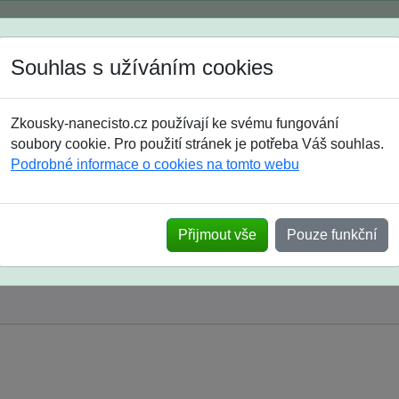
Spustili jsme přihlašování na školní rok 2026/2027!
Souhlas s užíváním cookies
Jak si vybrat
Časté dotazy
Zkousky-nanecisto.cz používají ke svému fungování
8. třída
9. třída
střední
maturanti
soutěže
prázdniny
soubory cookie. Pro použití stránek je potřeba Váš souhlas.
Podrobné informace o cookies na tomto webu
Přijmout vše
Pouze funkční
y