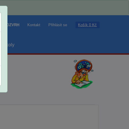
Košík 0 Kč
ROZVRH
Kontakt
Přihlásit se
školy