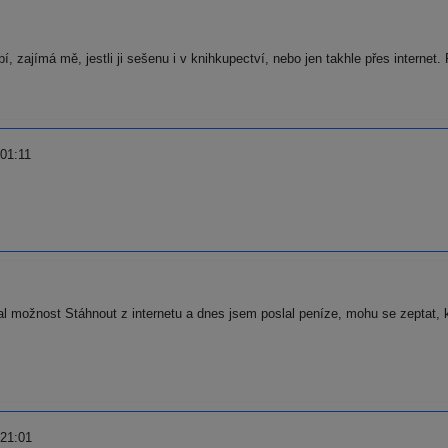
, zajímá mě, jestli ji sešenu i v knihkupectví, nebo jen takhle přes interne
01:11
al možnost Stáhnout z internetu a dnes jsem poslal peníze, mohu se zeptat, 
 21:01