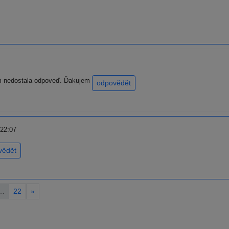
om nedostala odpoveď. Ďakujem
odpovědět
 22:07
vědět
…
22
»