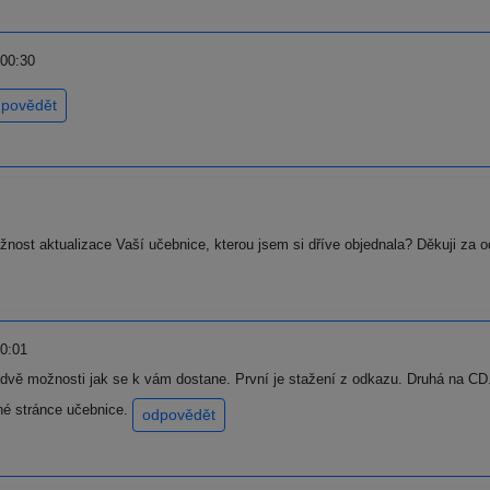
 00:30
povědět
ožnost aktualizace Vaší učebnice, kterou jsem si dříve objednala? Děkuji za
0:01
 dvě možnosti jak se k vám dostane. První je stažení z odkazu. Druhá na C
né stránce učebnice.
odpovědět