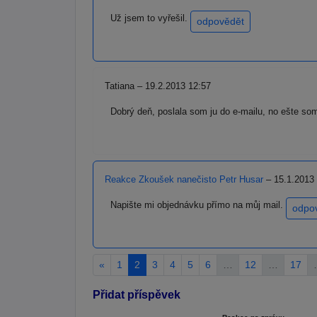
Už jsem to vyřešil.
odpovědět
Tatiana – 19.2.2013 12:57
Dobrý deň, poslala som ju do e-mailu, no ešte s
Reakce Zkoušek nanečisto Petr Husar
– 15.1.2013
Napište mi objednávku přímo na můj mail.
odpo
«
1
2
3
4
5
6
…
12
…
17
Přidat příspěvek