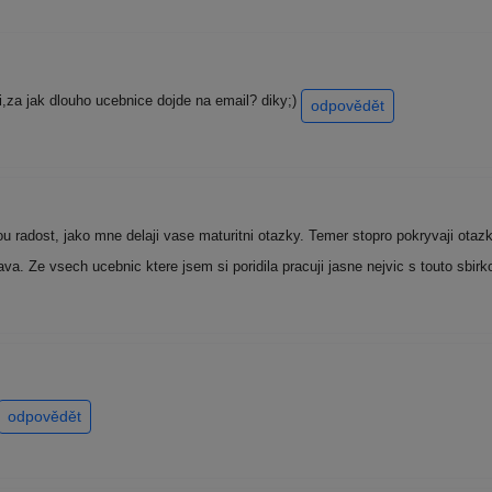
i,za jak dlouho ucebnice dojde na email? diky;)
odpovědět
 radost, jako mne delaji vase maturitni otazky. Temer stopro pokryvaji otaz
ava. Ze vsech ucebnic ktere jsem si poridila pracuji jasne nejvic s touto sbir
odpovědět