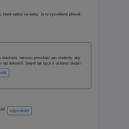
 které nabízí na webu. Je to vysvětlené přesně
n otázkami, takovou provokací pro studenty, aby
 rád dokončil. Stejně tak bych k učebnici dodal i
ědět
ověď.
odpovědět