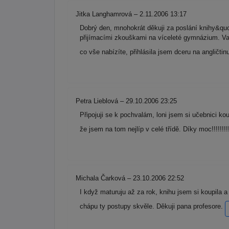
Jitka Langhamrová – 2.11.2006 13:17
Dobrý den, mnohokrát děkuji za poslání knihy&qu
přijímacími zkouškami na víceleté gymnázium. Vaš
co vše nabízíte, přihlásila jsem dceru na angličti
Petra Lieblová – 29.10.2006 23:25
Připojuji se k pochvalám, loni jsem si učebnici k
že jsem na tom nejlíp v celé třídě. Díky moc!!!!!!!
Michala Čarková – 23.10.2006 22:52
I když maturuju až za rok, knihu jsem si koupila
chápu ty postupy skvěle. Děkuji pana profesore.