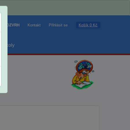
Košík 0 Kč
ROZVRH
Kontakt
Přihlásit se
školy