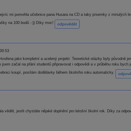
ejvíc mi pomohla učebnice pana Husara na CD a taky písemky z minulých let,
koušky na 100 bodů :-)) Díky moc!
odpovědět
00:53
tvořena jako kompletní a ucelený projekt. Teoretické otázky byly původně je
jsem začal na přání studentů připravovat i odpovědi a v průběhu roku bych je
 učebnici koupí, posílám dodělávky během školního roku automaticky.
odpov
a vědět, jestli chystáte nějaké doplnění pro letošní školní rok. Díky za odp