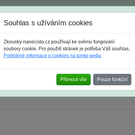
Spustili jsme přihlašování na školní rok 2026/2027!
Souhlas s užíváním cookies
Jak si vybrat
Časté dotazy
Zkousky-nanecisto.cz používají ke svému fungování
8. třída
9. třída
střední
maturanti
soutěže
prázdniny
soubory cookie. Pro použití stránek je potřeba Váš souhlas.
Podrobné informace o cookies na tomto webu
Přijmout vše
Pouze funkční
y