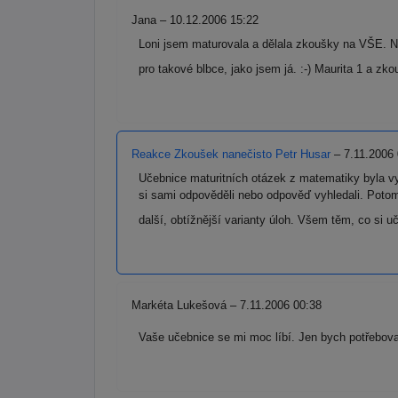
Jana – 10.12.2006 15:22
Loni jsem maturovala a dělala zkoušky na VŠE. N
pro takové blbce, jako jsem já. :-) Maurita 1 a z
Reakce Zkoušek nanečisto Petr Husar
– 7.11.2006 
Učebnice maturitních otázek z matematiky byla vy
si sami odpověděli nebo odpověď vyhledali. Potom 
další, obtížnější varianty úloh. Všem těm, co si
Markéta Lukešová – 7.11.2006 00:38
Vaše učebnice se mi moc líbí. Jen bych potřeboval