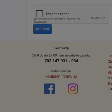
Kontakty
Od 9.00 do 17.00 nám neváhejte zavolat
Ja
702 147 931 - 934
Ob
Ho
Nebo použijte
Vš
kontaktní formulář
Ma
E-
E-f