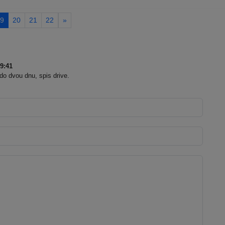
9
20
21
22
»
9:41
 do dvou dnu, spis drive.