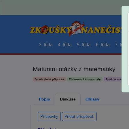
3. třída
4. třída
5. třída
6. třída
7. třída
Maturitní otázky z matematiky
Dlouhodobá příprava
Elektronické materiály
Tištěné materiál
Popis
Diskuse
Ohlasy
Příspěvky
Přidat příspěvek