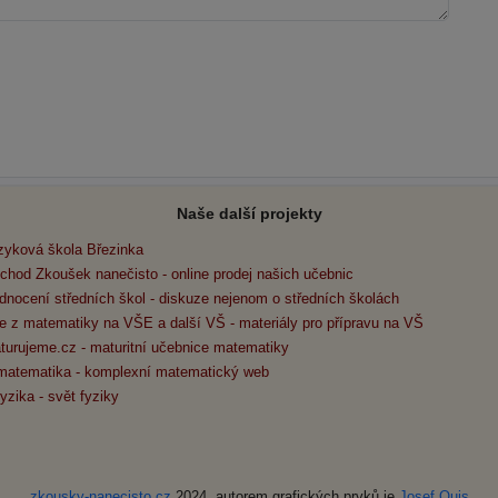
Naše další projekty
zyková škola Březinka
chod Zkoušek nanečisto - online prodej našich učebnic
dnocení středních škol - diskuze nejenom o středních školách
e z matematiky na VŠE a další VŠ - materiály pro přípravu na VŠ
turujeme.cz - maturitní učebnice matematiky
matematika - komplexní matematický web
yzika - svět fyziky
zkousky-nanecisto.cz
2024, autorem grafických prvků je
Josef Quis