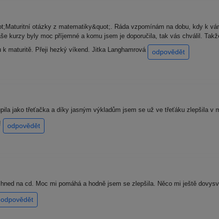
ot;Maturitní otázky z matematiky&quot;. Ráda vzpomínám na dobu, kdy k vám
e kurzy byly moc příjemné a komu jsem je doporučila, tak vás chválil. Takž
nu k maturitě. Přeji hezký víkend. Jitka Langhamrová
odpovědět
oupila jako třeťačka a díky jasným výkladům jsem se už ve třeťáku zlepšila v 
!!
odpovědět
 a hned na cd. Moc mi pomáhá a hodně jsem se zlepšila. Něco mi ještě dovysv
odpovědět