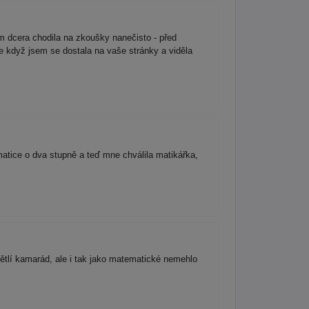
 dcera chodila na zkoušky nanečisto - před
e když jsem se dostala na vaše stránky a viděla
matice o dva stupně a teď mne chválila matikářka,
ětlí kamarád, ale i tak jako matematické nemehlo