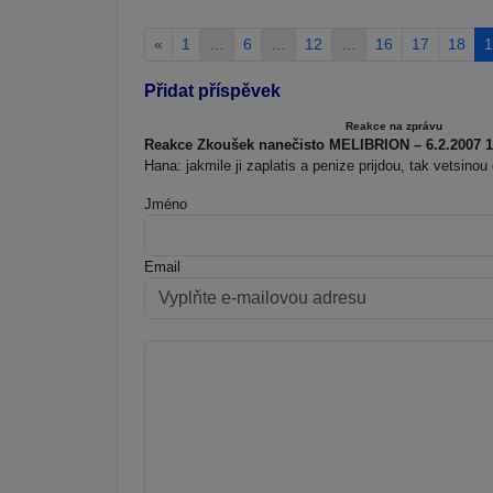
«
1
…
6
…
12
…
16
17
18
1
Přidat příspěvek
Reakce na zprávu
Reakce Zkoušek nanečisto MELIBRION – 6.2.2007 1
Hana: jakmile ji zaplatis a penize prijdou, tak vetsinou
Jméno
Email