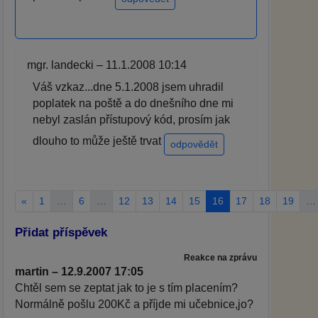
mgr. landecki – 11.1.2008 10:14
Váš vzkaz...dne 5.1.2008 jsem uhradil
poplatek na poště a do dnešního dne mi
nebyl zaslán přístupový kód, prosím jak
dlouho to může ještě trvat
odpovědět
«
1
…
6
…
12
13
14
15
16
17
18
19
…
Přidat příspěvek
Reakce na zprávu
martin – 12.9.2007 17:05
Chtěl sem se zeptat jak to je s tím placením?
Normálně pošlu 200Kč a příjde mi učebnice,jo?