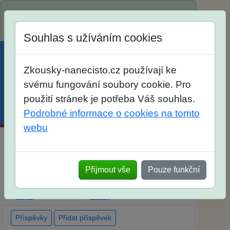
Spustili jsme přihlašování na školní rok
2026/2027!
Souhlas s užíváním cookies
Zkousky-nanecisto.cz používají ke
svému fungování soubory cookie. Pro
použití stránek je potřeba Váš souhlas.
Menu
Účet
Košík
Podrobné informace o cookies na tomto
webu
Maturitní otázky z matematiky
Přijmout vše
Pouze funkční
Dlouhodobá příprava
Elektronické materiály
Tištěné materiály
Popis
Diskuse
Ohlasy
Příspěvky
Přidat příspěvek