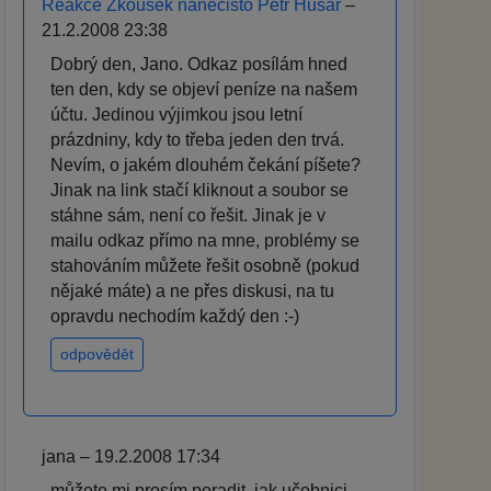
Reakce Zkoušek nanečisto Petr Husar
–
21.2.2008 23:38
Dobrý den, Jano. Odkaz posílám hned
ten den, kdy se objeví peníze na našem
účtu. Jedinou výjimkou jsou letní
prázdniny, kdy to třeba jeden den trvá.
Nevím, o jakém dlouhém čekání píšete?
Jinak na link stačí kliknout a soubor se
stáhne sám, není co řešit. Jinak je v
mailu odkaz přímo na mne, problémy se
stahováním můžete řešit osobně (pokud
nějaké máte) a ne přes diskusi, na tu
opravdu nechodím každý den :-)
odpovědět
jana – 19.2.2008 17:34
můžete mi prosím poradit, jak učebnici