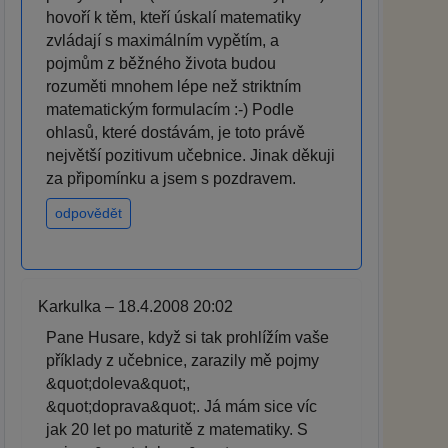
hovoří k těm, kteří úskalí matematiky
zvládají s maximálním vypětím, a
pojmům z běžného života budou
rozuměti mnohem lépe než striktním
matematickým formulacím :-) Podle
ohlasů, které dostávám, je toto právě
největší pozitivum učebnice. Jinak děkuji
za připomínku a jsem s pozdravem.
odpovědět
Karkulka – 18.4.2008 20:02
Pane Husare, když si tak prohlížím vaše
příklady z učebnice, zarazily mě pojmy
&quot;doleva&quot;,
&quot;doprava&quot;. Já mám sice víc
jak 20 let po maturitě z matematiky. S