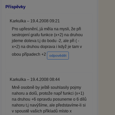
Příspěvky
Karkulka – 19.4.2008 09:21
Pro upřesnění, já měla na mysli, že při
sestrojení grafu funkce (x+2) na druhou
jdeme doleva t.j do bodu -2, ale při ( -
x+2) na druhou doprava i když je tam v
obou případech +2
odpovědět
Karkulka – 19.4.2008 08:44
Mně osobně by ještě souhlasily pojmy
nahoru a dolů, protože např funkci (x+1)
na druhou +6 opravdu posuneme o 6 dílů
nahoru t.j navýšíme, ale představíme-li si
v spoustě vašich příkladů místo x