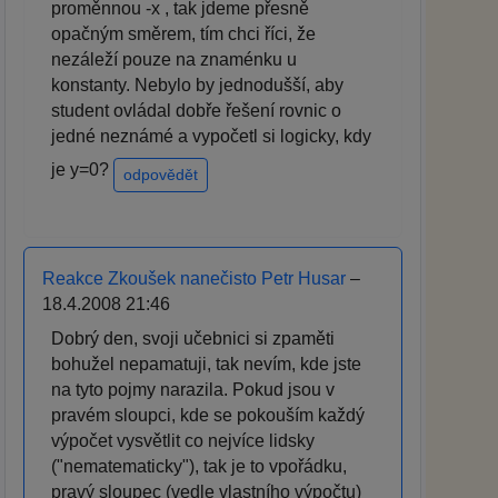
proměnnou -x , tak jdeme přesně
opačným směrem, tím chci říci, že
nezáleží pouze na znaménku u
konstanty. Nebylo by jednodušší, aby
student ovládal dobře řešení rovnic o
jedné neznámé a vypočetl si logicky, kdy
je y=0?
odpovědět
Reakce Zkoušek nanečisto Petr Husar
–
18.4.2008 21:46
Dobrý den, svoji učebnici si zpaměti
bohužel nepamatuji, tak nevím, kde jste
na tyto pojmy narazila. Pokud jsou v
pravém sloupci, kde se pokouším každý
výpočet vysvětlit co nejvíce lidsky
("nematematicky"), tak je to vpořádku,
pravý sloupec (vedle vlastního výpočtu)