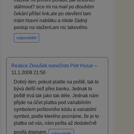
stáhnout? sice mi na mail po dlouhém
čekání přišel link,ale po otevření tam
mám hlavní nabídku a nikde žádný
postup na stažení,ani nic takového.
odpovědět
Reakce Zkoušek nanečisto Petr Husar
–
11.1.2008 21:50
Dobrý den, pokud platíte na poště, tak to
bývá delší než přes banku. Jednak to
poště trvá tak jako tak déle. Jednak nám
přijde na účet platba pod variabilním
symbolem poštovního kódu a variabilní
symbol, podle kterého poznáme, že je to
platba od vás, nám pošta až dodatečně
posílá dopisem.
odpovědět