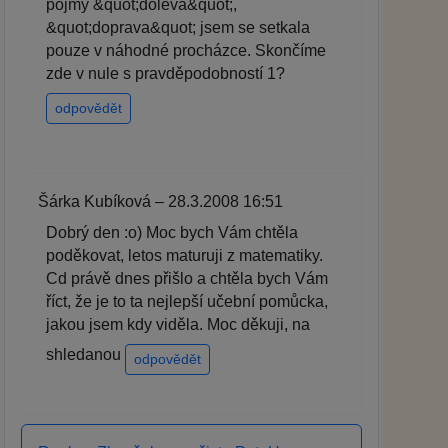
pojmy &quot;doleva&quot;,
&quot;doprava&quot; jsem se setkala
pouze v náhodné procházce. Skončíme
zde v nule s pravděpodobností 1?
odpovědět
Šárka Kubíková – 28.3.2008 16:51
Dobrý den :o) Moc bych Vám chtěla
poděkovat, letos maturuji z matematiky.
Cd právě dnes přišlo a chtěla bych Vám
říct, že je to ta nejlepší učební pomůcka,
jakou jsem kdy viděla. Moc děkuji, na
shledanou
odpovědět