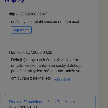
Příspěvky
filip – 29.8.2008 09:47
nešlo by to zaplatit smskou nemám účet
odpovědět
Hanka – 31.7.2008 04:32
Děkuji :) nebylo to řečeno až v tak zlém
umyslu, české banky jsou socky :) děkuji..
prostě se mi týden zdál dlouho.. takže se
omlouvám :) pěkné léto
odpovědět
Reakce Zkoušek nanečisto Petr Husar
–
30.7.2008 21:03