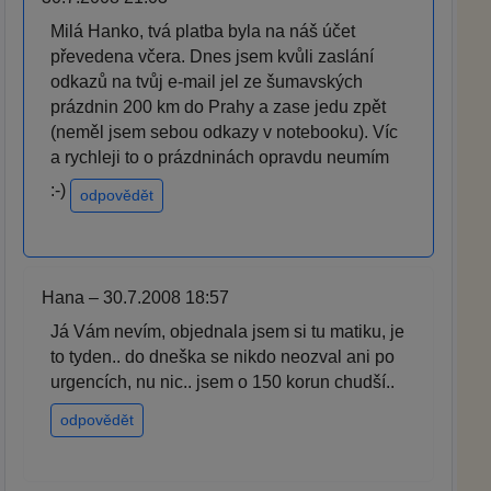
Milá Hanko, tvá platba byla na náš účet
převedena včera. Dnes jsem kvůli zaslání
odkazů na tvůj e-mail jel ze šumavských
prázdnin 200 km do Prahy a zase jedu zpět
(neměl jsem sebou odkazy v notebooku). Víc
a rychleji to o prázdninách opravdu neumím
:-)
odpovědět
Hana – 30.7.2008 18:57
Já Vám nevím, objednala jsem si tu matiku, je
to tyden.. do dneška se nikdo neozval ani po
urgencích, nu nic.. jsem o 150 korun chudší..
odpovědět