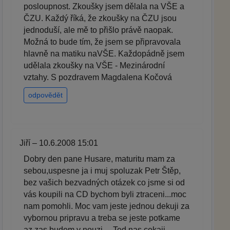
posloupnost. Zkoušky jsem dělala na VŠE a
ČZU. Každý říká, že zkoušky na ČZU jsou
jednoduší, ale mě to přišlo právě naopak.
Možná to bude tím, že jsem se připravovala
hlavně na matiku naVŠE. Každopádně jsem
udělala zkoušky na VŠE - Mezinárodní
vztahy. S pozdravem Magdalena Kočová
odpovědět
Jiří – 10.6.2008 15:01
Dobry den pane Husare, maturitu mam za
sebou,uspesne ja i muj spoluzak Petr Štěp,
bez vašich bezvadných otázek co jsme si od
vás koupili na CD bychom byli ztraceni...moc
nam pomohli. Moc vam jeste jednou dekuji za
vybornou pripravu a treba se jeste potkame
az zas budem v nouzi.... Ted nas cekaji