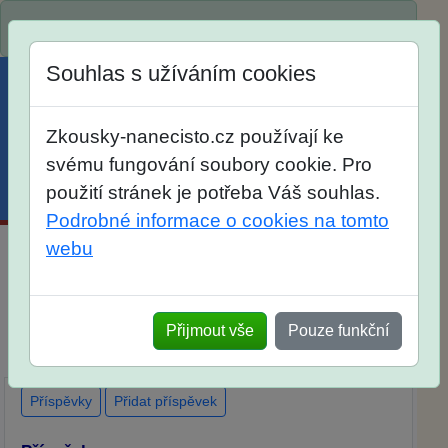
Spustili jsme přihlašování na školní rok 2026/2027!
Souhlas s užíváním cookies
Zkousky-nanecisto.cz používají ke
svému fungování soubory cookie. Pro
použití stránek je potřeba Váš souhlas.
Menu
Účet
Košík
Podrobné informace o cookies na tomto
webu
Maturitní otázky z matematiky
Dlouhodobá příprava
Elektronické materiály
Přijmout vše
Pouze funkční
Tištěné materiály
Popis
Diskuse
Ohlasy
Příspěvky
Přidat příspěvek