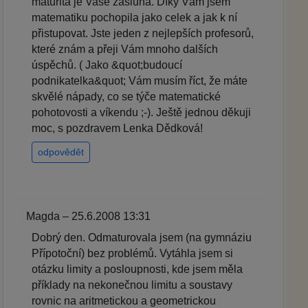
maturita je Vaše zásluha. Díky Vám jsem
matematiku pochopila jako celek a jak k ní
přistupovat. Jste jeden z nejlepších profesorů,
které znám a přeji Vám mnoho dalších
úspěchů. ( Jako &quot;budoucí
podnikatelka&quot; Vám musím říct, že máte
skvělé nápady, co se týče matematické
pohotovosti a víkendu ;-). Ještě jednou děkuji
moc, s pozdravem Lenka Dědková!
odpovědět
Magda – 25.6.2008 13:31
Dobrý den. Odmaturovala jsem (na gymnáziu
Přípotoční) bez problémů. Vytáhla jsem si
otázku limity a posloupnosti, kde jsem měla
příklady na nekonečnou limitu a soustavy
rovnic na aritmetickou a geometrickou