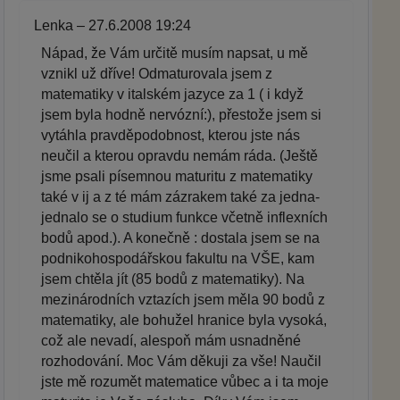
Lenka – 27.6.2008 19:24
Nápad, že Vám určitě musím napsat, u mě
vznikl už dříve! Odmaturovala jsem z
matematiky v italském jazyce za 1 ( i když
jsem byla hodně nervózní:), přestože jsem si
vytáhla pravděpodobnost, kterou jste nás
neučil a kterou opravdu nemám ráda. (Ještě
jsme psali písemnou maturitu z matematiky
také v ij a z té mám zázrakem také za jedna-
jednalo se o studium funkce včetně inflexních
bodů apod.). A konečně : dostala jsem se na
podnikohospodářskou fakultu na VŠE, kam
jsem chtěla jít (85 bodů z matematiky). Na
mezinárodních vztazích jsem měla 90 bodů z
matematiky, ale bohužel hranice byla vysoká,
což ale nevadí, alespoň mám usnadněné
rozhodování. Moc Vám děkuji za vše! Naučil
jste mě rozumět matematice vůbec a i ta moje