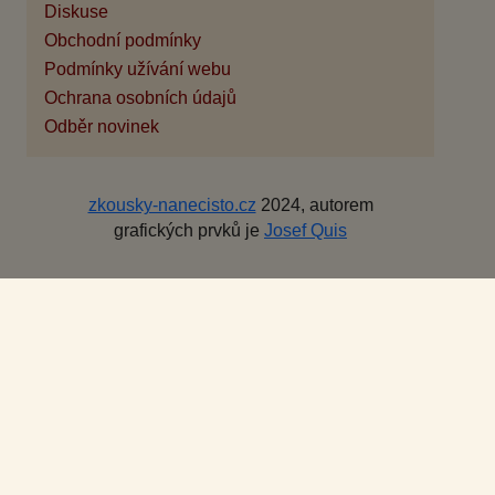
Diskuse
Obchodní podmínky
Podmínky užívání webu
Ochrana osobních údajů
Odběr novinek
zkousky-nanecisto.cz
2024, autorem
grafických prvků je
Josef Quis