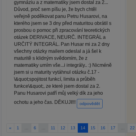
gymnáziu a z matematiky jsem dostal za 2...
Důvod, proč sem píšu je, že bych chtěl
veřejně poděkovat panu Petru Husarovi, na
kterého jsem se 3 dny před maturitou obrátil s
prosbou o pomoc při zpracování teoretických
otázek DERIVACE, NEURČ. INTEGRÁL a
URČITÝ INTEGRÁL. Pan Husar mi za 2 dny
všechny otázky mailem odeslal a já šel k
maturitě s klidným svědomím, že z
matematiky umím vše...i integrály.. :) Nicméně
jsem si u maturity vytáhnul otázku č.17 -
\&quot;spojitost funkcí, limita a průběh
funkce\&quot;, ze které jsem dostal za 2.
Panu Husarovi patří můj velký dík za jeho
ochotu a jeho čas. DĚKUJI!!!
odpovědět
«
1
…
6
…
11
12
13
14
15
16
17
…
22