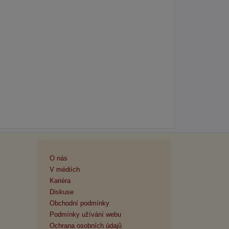
O nás
V médiích
Kariéra
Diskuse
Obchodní podmínky
Podmínky užívání webu
Ochrana osobních údajů