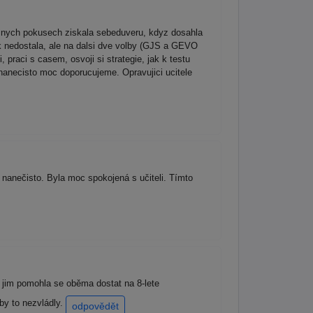
ecnych pokusech ziskala sebeduveru, kdyz dosahla
ek nedostala, ale na dalsi dve volby (GJS a GEVO
praci s casem, osvoji si strategie, jak k testu
 nanecisto moc doporucujeme. Opravujici ucitele
nanečisto. Byla moc spokojená s učiteli. Tímto
 jim pomohla se oběma dostat na 8-lete
y to nezvládly.
odpovědět