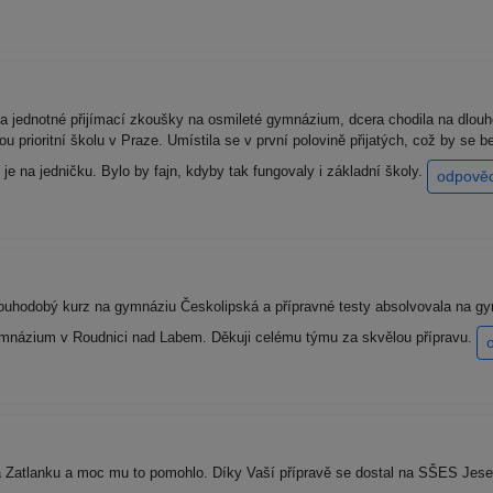
a jednotné přijímací zkoušky na osmileté gymnázium, dcera chodila na dlouh
svou prioritní školu v Praze. Umístila se v první polovině přijatých, což by se
je na jedničku. Bylo by fajn, kdyby tak fungovaly i základní školy.
odpově
uhodobý kurz na gymnáziu Českolipská a přípravné testy absolvovala na gym
 Gymnázium v Roudnici nad Labem. Děkuji celému týmu za skvělou přípravu.
a Zatlanku a moc mu to pomohlo. Díky Vaší přípravě se dostal na SŠES Jesen