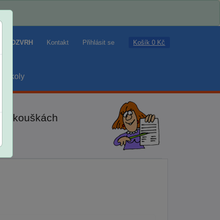
Košík 0 Kč
ROZVRH
Kontakt
Přihlásit se
školy
ch zkouškách