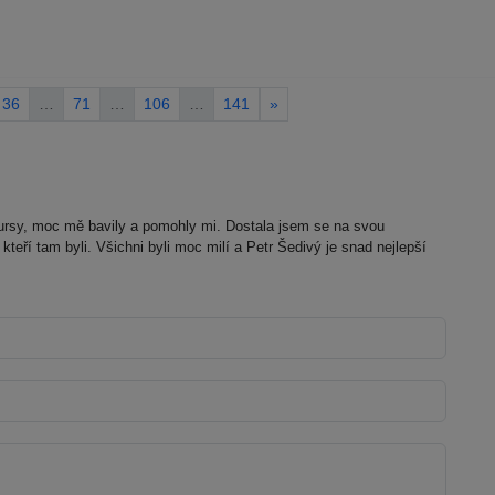
36
…
71
…
106
…
141
»
ursy, moc mě bavily a pomohly mi. Dostala jsem se na svou
eří tam byli. Všichni byli moc milí a Petr Šedivý je snad nejlepší