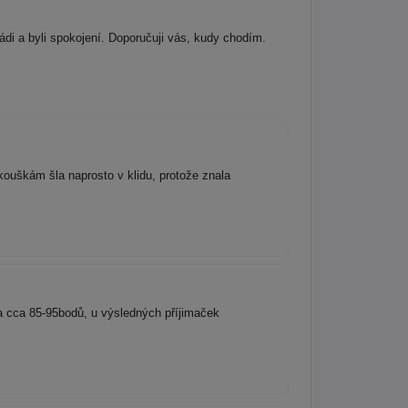
ádi a byli spokojení. Doporučuji vás, kudy chodím.
ouškám šla naprosto v klidu, protože znala
la cca 85-95bodů, u výsledných příjimaček