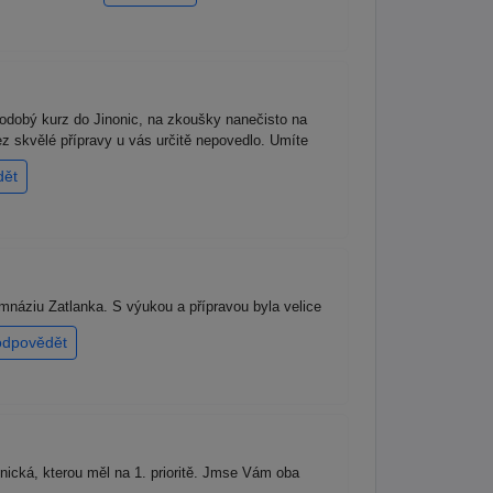
odobý kurz do Jinonic, na zkoušky nanečisto na
 bez skvělé přípravy u vás určitě nepovedlo. Umíte
dět
náziu Zatlanka. S výukou a přípravou byla velice
odpovědět
ická, kterou měl na 1. prioritě. Jmse Vám oba