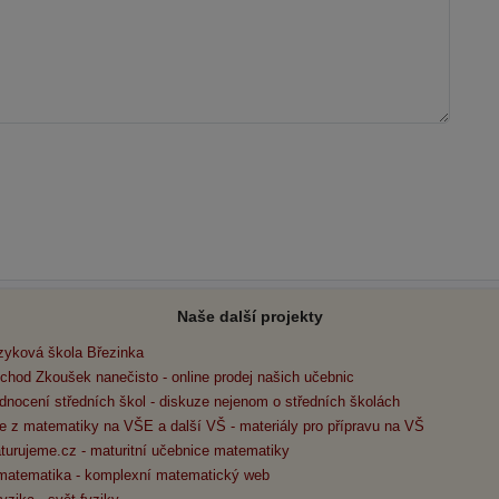
Naše další projekty
zyková škola Březinka
chod Zkoušek nanečisto - online prodej našich učebnic
dnocení středních škol - diskuze nejenom o středních školách
e z matematiky na VŠE a další VŠ - materiály pro přípravu na VŠ
turujeme.cz - maturitní učebnice matematiky
matematika - komplexní matematický web