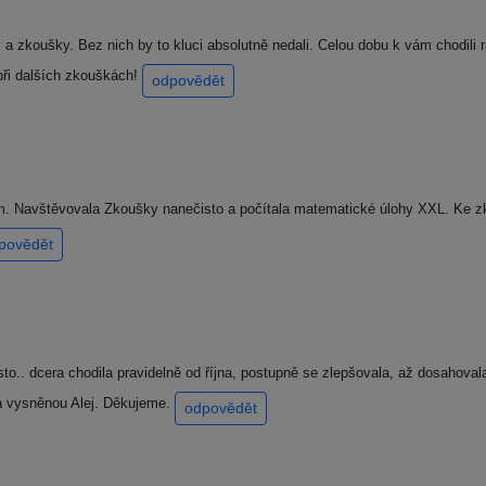
 a zkoušky. Bez nich by to kluci absolutně nedali. Celou dobu k vám chodili r
ři dalších zkouškách!
odpovědět
. Navštěvovala Zkoušky nanečisto a počítala matematické úlohy XXL. Ke zk
povědět
to.. dcera chodila pravidelně od října, postupně se zlepšovala, až dosahova
a vysněnou Alej. Děkujeme.
odpovědět