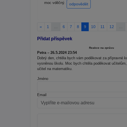
moc vděčný.
odpovědět
«
1
…
6
7
8
9
10
11
12
…
Přidat příspěvek
Reakce na zprávu
Petra – 26.5.2024 23:54
Dobrý den, chtěla bych vám poděkovat za přípravné k
vysněnou školu. Moc bych chtěla poděkovat učitelům, kt
učitel na matematiku.
Jméno
Email