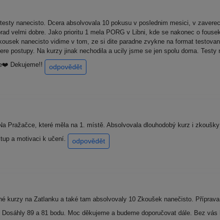
testy nanecisto. Dcera absolvovala 10 pokusu v poslednim mesici, v zaver
porad velmi dobre. Jako prioritu 1 mela PORG v Libni, kde se nakonec o fous
ousek nanecisto vidime v tom, ze si dite paradne zvykne na format testovani, 
tere postupy. Na kurzy jinak nechodila a ucily jsme se jen spolu doma. Testy
re❤️ Dekujeme!!
odpovědět
a Pražačce, které měla na 1. místě. Absolvovala dlouhodobý kurz i zkoušky 
tup a motivaci k učení.
odpovědět
vné kurzy na Zatlanku a také tam absolvovaly 10 Zkoušek nanečisto. Příprava
Dosáhly 89 a 81 bodu. Moc děkujeme a budeme doporučovat dále. Bez vás b