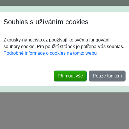
Spustili jsme přihlašování na školní rok 2026/2027!
Souhlas s užíváním cookies
Jak si vybrat
Časté dotazy
Zkousky-nanecisto.cz používají ke svému fungování
8. třída
9. třída
střední
maturanti
soutěže
prázdniny
soubory cookie. Pro použití stránek je potřeba Váš souhlas.
Podrobné informace o cookies na tomto webu
k na SŠ? Vaše ohlasy po skutečných přijímací
Přijmout vše
Pouze funkční