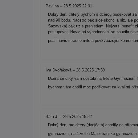
Pavlina – 28.5.2025 22:01
Dobry den, chtely bychom s dcerou podekovat za 
nad 90 bodu. Naostro pak sice skoncila niz, ale 
Sazavska) pak uz s prehledem. Nejvetsi benefit zk
pristupovat. Navic pri vyhodnoceni se naucila nek
psali navic strasne mile a povzvbuzujici komenta
Iva Dvořáková – 28.5.2025 17:50
Dcera se díky vám dostala na 6-leté Gymnázium N
bychom vám chtěli moc poděkovat za kvalitní přís
Bára J. – 28.5.2025 15:32
Dobrý den, me dcery (dvojčata) chodily na přípra
gymnázium, na 1.volbu Malostranské gymnázium. 