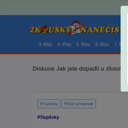
3. třída
4. třída
5. třída
6. třída
7. třída
Diskuse Jak jste dopadli u zkouše
Příspěvky
Přidat příspěvek
Příspěvky