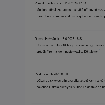
Veronika Kobesová – 11.6.2025 17:04
Mockrát děkuji za naprosto skvělé přípravné kurzy
Všem budoucím deváťákům přeji hodně úspěchu p
Roman Heřmánek – 3.6.2025 18:32
Dcera se dostala s 84 body na zvolené gymnázium
průběh řízení a nic ji nepřekvapilo. Děkujeme
od
Pavlína – 3.6.2025 08:11
Děkuji za skvělou přípravu díky zkouškám nanečis
nakonec získala skvělých 85 bodů a dostala se n