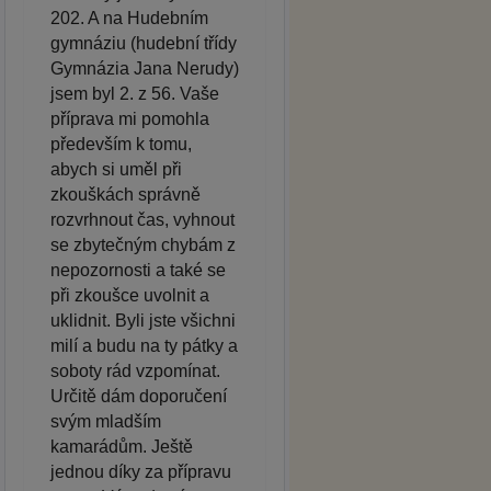
202. A na Hudebním
gymnáziu (hudební třídy
Gymnázia Jana Nerudy)
jsem byl 2. z 56. Vaše
příprava mi pomohla
především k tomu,
abych si uměl při
zkouškách správně
rozvrhnout čas, vyhnout
se zbytečným chybám z
nepozornosti a také se
při zkoušce uvolnit a
uklidnit. Byli jste všichni
milí a budu na ty pátky a
soboty rád vzpomínat.
Určitě dám doporučení
svým mladším
kamarádům. Ještě
jednou díky za přípravu