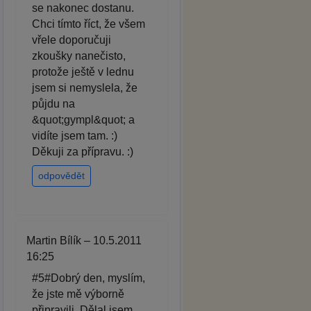
se nakonec dostanu.
Chci tímto říct, že všem
vřele doporučuji
zkoušky nanečisto,
protože ještě v lednu
jsem si nemyslela, že
půjdu na
&quot;gympl&quot; a
vidíte jsem tam. :)
Děkuji za přípravu. :)
odpovědět
Martin Bílík – 10.5.2011
16:25
#5#Dobrý den, myslím,
že jste mě výborně
připravili. Dělal jsem