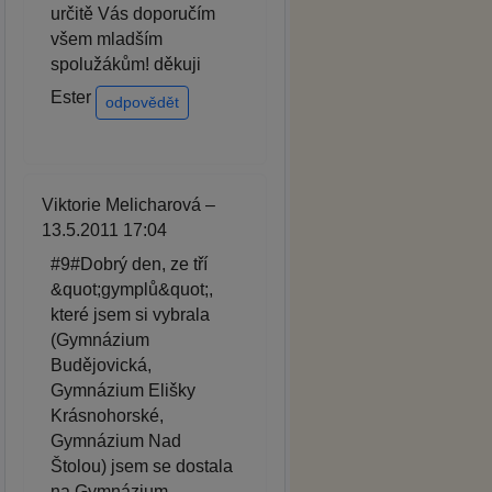
určitě Vás doporučím
všem mladším
spolužákům! děkuji
Ester
odpovědět
Viktorie Melicharová –
13.5.2011 17:04
#9#Dobrý den, ze tří
&quot;gymplů&quot;,
které jsem si vybrala
(Gymnázium
Budějovická,
Gymnázium Elišky
Krásnohorské,
Gymnázium Nad
Štolou) jsem se dostala
na Gymnázium