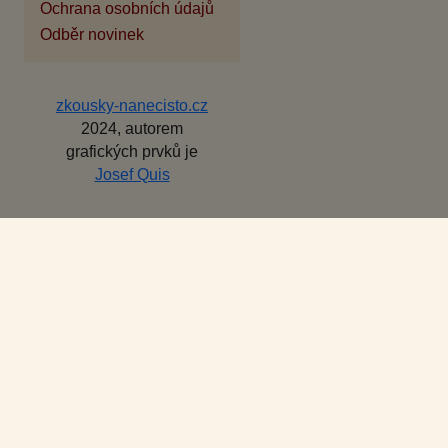
Ochrana osobních údajů
Odběr novinek
zkousky-nanecisto.cz
2024, autorem
grafických prvků je
Josef Quis