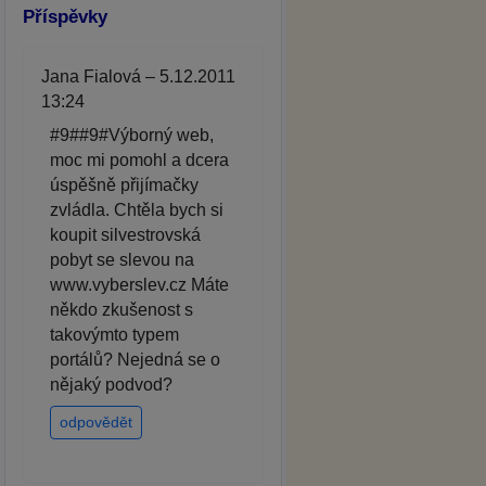
Příspěvky
Jana Fialová – 5.12.2011
13:24
#9##9#Výborný web,
moc mi pomohl a dcera
úspěšně přijímačky
zvládla. Chtěla bych si
koupit silvestrovská
pobyt se slevou na
www.vyberslev.cz Máte
někdo zkušenost s
takovýmto typem
portálů? Nejedná se o
nějaký podvod?
odpovědět