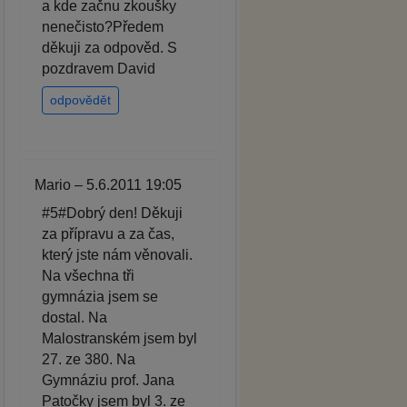
a kde začnu zkoušky
nenečisto?Předem
děkuji za odpověd. S
pozdravem David
odpovědět
Mario – 5.6.2011 19:05
#5#Dobrý den! Děkuji
za přípravu a za čas,
který jste nám věnovali.
Na všechna tři
gymnázia jsem se
dostal. Na
Malostranském jsem byl
27. ze 380. Na
Gymnáziu prof. Jana
Patočky jsem byl 3. ze