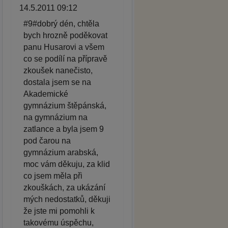
14.5.2011 09:12
#9#dobrý dén, chtěla
bych hrozně poděkovat
panu Husarovi a všem
co se podílí na přípravě
zkoušek nanečisto,
dostala jsem se na
Akademické
gymnázium štěpánská,
na gymnázium na
zatlance a byla jsem 9
pod čarou na
gymnázium arabská,
moc vám děkuju, za klid
co jsem měla při
zkouškách, za ukázání
mých nedostatků, děkuji
že jste mi pomohli k
takovému úspěchu,