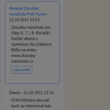
Reakce Zkoušek
nanečisto Petr Husar
–
12.10.2011 23:13
Zkoušky nanečisto pro
žáky 5., 7. i 9. tříd běží.
Každý víkend v
Gymnáziu Na Zatlance.
Blíže na webu:
www.zkousky-
nanecisto.cz
odpovědět
David – 11.10.2011 12:14
#7##7#Dobrý den,rád
bych se informoval kdy