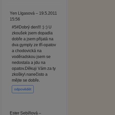
Yen LIgasová – 19.5.2011
15:56
#5#Dobrý den!!! :) :) U
zkoušek jsem dopadla
dobře a jsem přijatá na
dva gymply ze tří-opatov
a chodovická na
voděradskou jsem se
nedostala a jdu na
opatov.Děkuji Vám za ty
zkošky\ nanečisto a
mějte se dobře.
odpovědět
Ester Sebíňová –