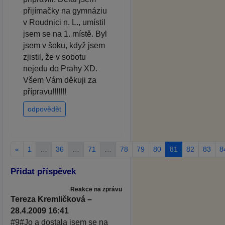
přijímačky na gymnáziu
v Roudnici n. L., umístil
jsem se na 1. místě. Byl
jsem v šoku, když jsem
zjistil, že v sobotu
nejedu do Prahy XD.
Všem Vám děkuji za
přípravu!!!!!!!
odpovědět
«
1
…
36
…
71
…
78
79
80
81
82
83
8
Přidat příspěvek
Reakce na zprávu
Tereza Kremličková –
28.4.2009 16:41
#9#Jo a dostala jsem se na