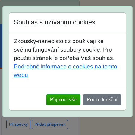
Spustili jsme přihlašování na
školní rok 2026/2027!
Souhlas s užíváním cookies
Zkousky-nanecisto.cz používají ke
svému fungování soubory cookie. Pro
použití stránek je potřeba Váš souhlas.
Menu
Účet
Košík
Podrobné informace o cookies na tomto
webu
Diskuse Jak jste dopadli u
zkoušek na SŠ? Vaše ohlasy
Přijmout vše
Pouze funkční
po skutečných přijímacích
zkouškách
Příspěvky
Přidat příspěvek