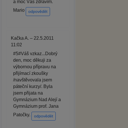
a moc Vás zdravím.
Mario
odpovědět
Kačka A. – 22.5.2011
11:02
#5#Váš vzkaz...Dobrý
den, moc děkuji za
výbornou přípravu na
přijímací zkoušky
/navštěvovala jsem
páteční kurzy/. Byla
jsem přijata na
Gymnázium Nad Alejí a
Gymnázium prof. Jana
Patočky.
odpovědět