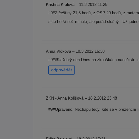
Kristina Králová – 11.3.2012 11:29
#9#Z češtiny 21,5 bodů, z OSP 20 bodů, z matemat
sice horší než minule, ale pořád slušný...Už jed
Anna Vlčková – 10.3.2012 16:38
#9##9#Dobrý den.Dnes na zkouškách nanečisto jse
odpovědět
ZKN - Anna Kolišová – 18.2.2012 23:48
#9#Opraveno. Nechápu tedy, kde se v prezenční l