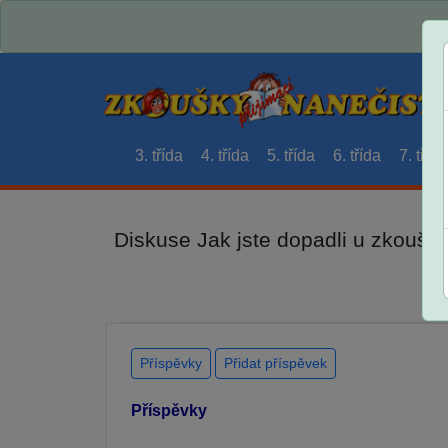
3. třída
4. třída
5. třída
6. třída
7. třída
Diskuse Jak jste dopadli u zkouše
Příspěvky
Přidat příspěvek
Příspěvky