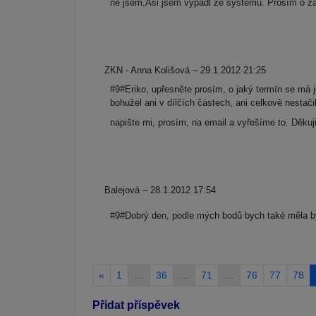
ne jsem,Asi jsem vypadl ze systému. Prosím o z
ZKN - Anna Kolišová – 29.1.2012 21:25
#9#Eriko, upřesněte prosím, o jaký termín se má 
bohužel ani v dílčích částech, ani celkově nestači
napište mi, prosím, na email a vyřešíme to. Děku
Balejová – 28.1.2012 17:54
#9#Dobrý den, podle mých bodů bych také měla být
«
1
…
36
…
71
…
76
77
78
Přidat příspěvek