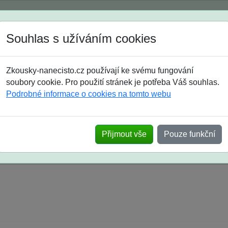
Spustili jsme přihlašování na školní rok 2026/2027!
Souhlas s užíváním cookies
Jak si vybrat
Časté dotazy
Zkousky-nanecisto.cz používají ke svému fungování
8. třída
9. třída
střední
maturanti
soutěže
prázdniny
soubory cookie. Pro použití stránek je potřeba Váš souhlas.
Podrobné informace o cookies na tomto webu
k na SŠ? Vaše ohlasy po skutečných přijímací
Přijmout vše
Pouze funkční