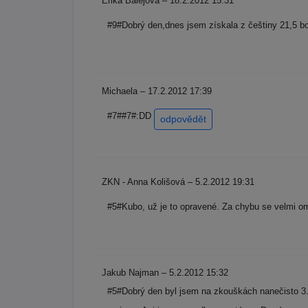
Erika Balejová – 18.2.2012 15:31
#9#Dobrý den,dnes jsem získala z češtiny 21,5 b
Michaela – 17.2.2012 17:39
#7##7#:DD
odpovědět
ZKN - Anna Kolišová – 5.2.2012 19:31
#5#Kubo, už je to opravené. Za chybu se velmi 
Jakub Najman – 5.2.2012 15:32
#5#Dobrý den byl jsem na zkouškách nanečisto 3.2