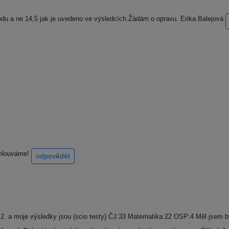
odu a ne 14,5 jak je uvedeno ve výsledcích.Žádám o opravu. Erika Balejová
omlouváme!
odpovědět
. a moje výsledky jsou (scio testy) ČJ:33 Matematika:22 OSP:4 Měl jsem být