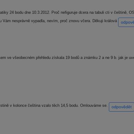
iky 24 bodu dne 10.3.2012. Proč nefiguruje dcera na tabuli cti v češtině, 
nou Vám nesprávně vypadla, nevím, proč znovu včera. Děkuji králová
odpov
m ve všeobecném přehledu získala 19 bodů a známku 2 a ne 9 b. jak je uved
istině v kolonce čeština vzalo těch 14,5 bodu. Omlouváme se.
odpovědět