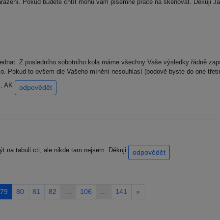
ařazení. Pokud budete chtít mohu vám písemné práce na skenovat. Děkuji 
jednat. Z posledního sobotního kola máme všechny Vaše výsledky řádně zapsán
lo. Pokud to ovšem dle Vašeho mínění nesouhlasí (bodově byste do oné třetiny 
ji, AK
odpovědět
 na tabuli cti, ale nikde tam nejsem. Děkuji
odpovědět
79
80
81
82
…
106
…
141
»