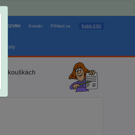
Košík 0 Kč
ROZVRH
Kontakt
Přihlásit se
školy
ch zkouškách