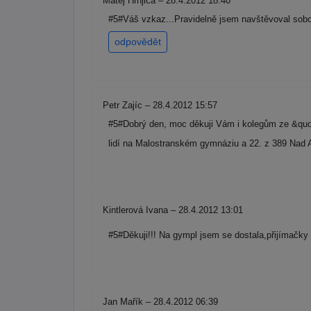
Matěj Hrnjica – 28.4.2012 18:40
#5#Váš vzkaz...Pravidelně jsem navštěvoval sobo
odpovědět
Petr Zajíc – 28.4.2012 15:57
#5#Dobrý den, moc děkuji Vám i kolegům ze &quot;
lidí na Malostranském gymnáziu a 22. z 389 Nad Al
Kintlerová Ivana – 28.4.2012 13:01
#5#Děkuji!!! Na gympl jsem se dostala,přijímačky
Jan Mařík – 28.4.2012 06:39