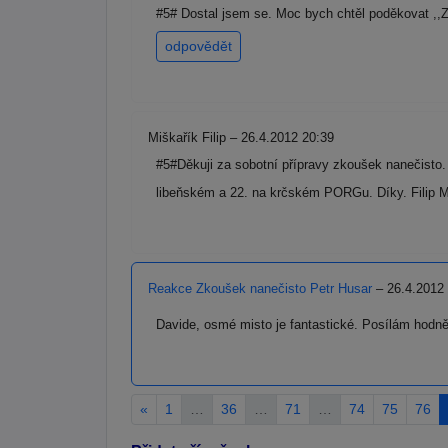
#5# Dostal jsem se. Moc bych chtěl poděkovat ,,Z
odpovědět
Miškařík Filip – 26.4.2012 20:39
#5#Děkuji za sobotní přípravy zkoušek nanečisto
libeňském a 22. na krčském PORGu. Díky. Filip 
Reakce Zkoušek nanečisto Petr Husar
– 26.4.2012
Davide, osmé misto je fantastické. Posílám hodně v
«
1
…
36
…
71
…
74
75
76