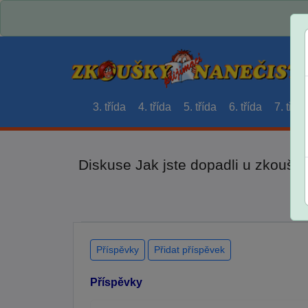
3. třída
4. třída
5. třída
6. třída
7. třída
Diskuse Jak jste dopadli u zkouše
Příspěvky
Přidat příspěvek
Příspěvky