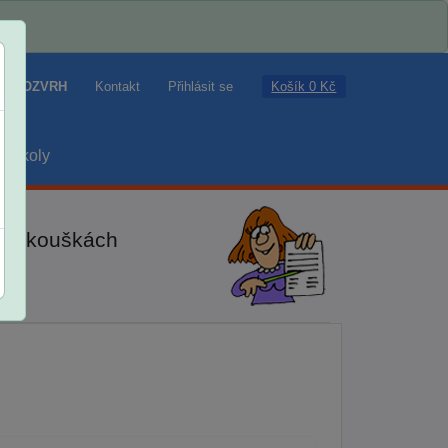
Košík 0 Kč
ROZVRH
Kontakt
Přihlásit se
školy
ch zkouškách