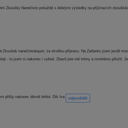
tní Zkoušky Nanečisto pokaždé s dobrými výsledky na příjímacích zkouškác
Zkoušek nanečisto&quot; za skvělou přípravu. Na Zatlanku jsem jezdil moc r
ejí - tu jsem si nakonec i vybral. Zbavil jste mě trémy a mnohému přiučil. Je
 mi přišly nakonec děsně lehké. Dík Iva
odpovědět