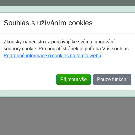
Spustili jsme přihlašování na školní rok 2026/2027!
Souhlas s užíváním cookies
Jak si vybrat
Časté dotazy
Zkousky-nanecisto.cz používají ke svému fungování
8. třída
9. třída
střední
maturanti
soutěže
prázdniny
soubory cookie. Pro použití stránek je potřeba Váš souhlas.
Podrobné informace o cookies na tomto webu
k na SŠ? Vaše ohlasy po skutečných přijímací
Přijmout vše
Pouze funkční