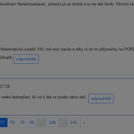
kouškám Nanečisto&quot;, protože já se dostal a to na obě školy. Všichni s
. Matematická soutěž XXL mě moc bavila a díky ní se mi přijímačky na PORG 
Miškařík
odpovědět
 17:18
elké blahopřání. Ať se ti dál ve studiu takto daří.
odpovědět
77
78
79
80
…
106
…
141
»