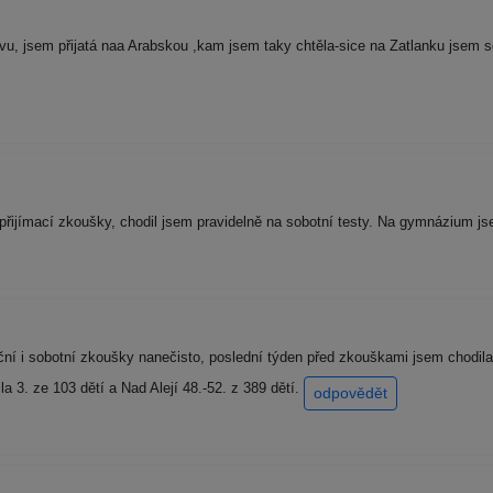
u, jsem přijatá naa Arabskou ,kam jsem taky chtěla-sice na Zatlanku jsem se
přijímací zkoušky, chodil jsem pravidelně na sobotní testy. Na gymnázium j
í i sobotní zkoušky nanečisto, poslední týden před zkouškami jsem chodila i
3. ze 103 dětí a Nad Alejí 48.-52. z 389 dětí.
odpovědět