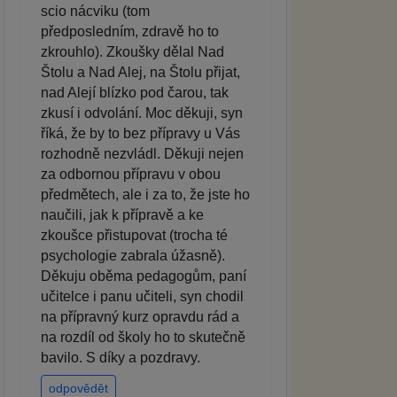
scio nácviku (tom
předposledním, zdravě ho to
zkrouhlo). Zkoušky dělal Nad
Štolu a Nad Alej, na Štolu přijat,
nad Alejí blízko pod čarou, tak
zkusí i odvolání. Moc děkuji, syn
říká, že by to bez přípravy u Vás
rozhodně nezvládl. Děkuji nejen
za odbornou přípravu v obou
předmětech, ale i za to, že jste ho
naučili, jak k přípravě a ke
zkoušce přistupovat (trocha té
psychologie zabrala úžasně).
Děkuju oběma pedagogům, paní
učitelce i panu učiteli, syn chodil
na přípravný kurz opravdu rád a
na rozdíl od školy ho to skutečně
bavilo. S díky a pozdravy.
odpovědět