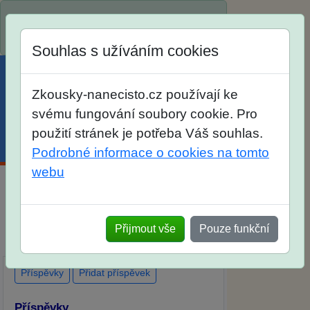
Spustili jsme přihlašování na školní rok
2026/2027!
Souhlas s užíváním cookies
Zkousky-nanecisto.cz používají ke
svému fungování soubory cookie. Pro
použití stránek je potřeba Váš souhlas.
Menu
Účet
Košík
Podrobné informace o cookies na tomto
webu
Diskuse Jak jste dopadli u zkoušek na
SŠ? Vaše ohlasy po skutečných
Přijmout vše
Pouze funkční
přijímacích zkouškách
Příspěvky
Přidat příspěvek
Příspěvky