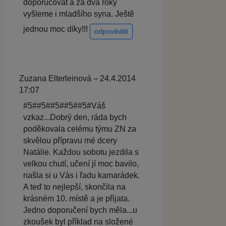
doporučovat a za dva roky
vyšleme i mladšího syna. Ještě
jednou moc díky!!!
odpovědět
Zuzana Elterleinová – 24.4.2014
17:07
#5##5##5##5##5#Váš
vzkaz...Dobrý den, ráda bych
poděkovala celému týmu ZN za
skvělou přípravu mé dcery
Natálie. Každou sobotu jezdila s
velkou chutí, učení jí moc bavilo,
našla si u Vás i řadu kamarádek.
A teď to nejlepší, skončila na
krásném 10. místě a je přijata.
Jedno doporučení bych měla...u
zkoušek byl příklad na složené