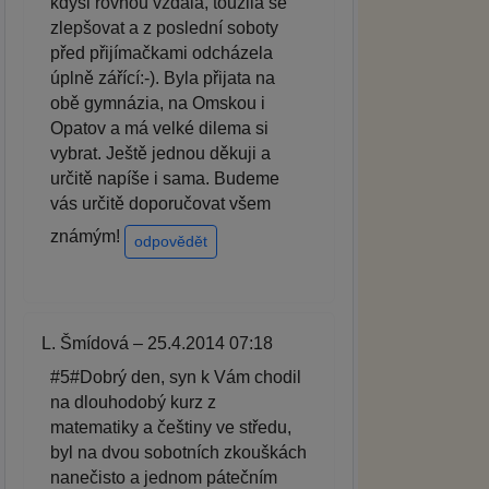
kdysi rovnou vzdala, toužila se
zlepšovat a z poslední soboty
před přijímačkami odcházela
úplně zářící:-). Byla přijata na
obě gymnázia, na Omskou i
Opatov a má velké dilema si
vybrat. Ještě jednou děkuji a
určitě napíše i sama. Budeme
vás určitě doporučovat všem
známým!
odpovědět
L. Šmídová – 25.4.2014 07:18
#5#Dobrý den, syn k Vám chodil
na dlouhodobý kurz z
matematiky a češtiny ve středu,
byl na dvou sobotních zkouškách
nanečisto a jednom pátečním