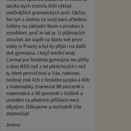
jazyka bych ocenila širší výklad
obtížnějších gramatických jevů. Občas
šel syn s úlohou za svojí paní učitelkou
češtiny na základní škole s prosbou o
vysvětlení, proč to tak je. U přijímacích
zkoušek ale uspěl na školu své první
volby (v Praze) a byl by přijat i na další
dvě gymnázia. I když letošní testy
Cermat pro šestiletá gymnázia mu přišly
o dost těžší než z let předchozích i než
ty, které procvičoval u Vás, nakonec
bodový zisk 41b z českého jazyka a 40b
z matematiky znamenal 98 percentil v
matematice a 96 percentil v češtině a
umístění na předních příčkách mezi
přijatými. Děkujeme a rozhodně Vás
doporučuji!
Jméno