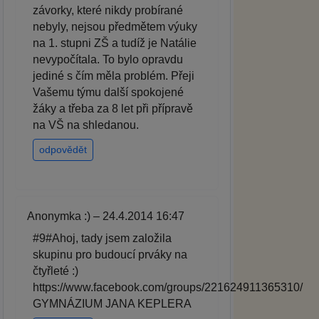
závorky, které nikdy probírané
nebyly, nejsou předmětem výuky
na 1. stupni ZŠ a tudíž je Natálie
nevypočítala. To bylo opravdu
jediné s čím měla problém. Přeji
Vašemu týmu další spokojené
žáky a třeba za 8 let při přípravě
na VŠ na shledanou.
odpovědět
Anonymka :) – 24.4.2014 16:47
#9#Ahoj, tady jsem založila
skupinu pro budoucí prváky na
čtyřleté :)
https://www.facebook.com/groups/221624911365310/
GYMNÁZIUM JANA KEPLERA