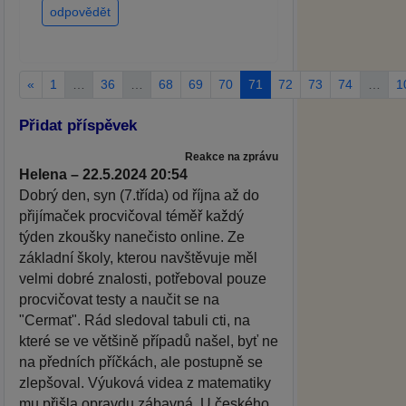
odpovědět
«
1
…
36
…
68
69
70
71
72
73
74
…
1
Přidat příspěvek
Reakce na zprávu
Helena – 22.5.2024 20:54
Dobrý den, syn (7.třída) od října až do
přijímaček procvičoval téměř každý
týden zkoušky nanečisto online. Ze
základní školy, kterou navštěvuje měl
velmi dobré znalosti, potřeboval pouze
procvičovat testy a naučit se na
"Cermat". Rád sledoval tabuli cti, na
které se ve většině případů našel, byť ne
na předních příčkách, ale postupně se
zlepšoval. Výuková videa z matematiky
mu přišla opravdu zábavná. U českého