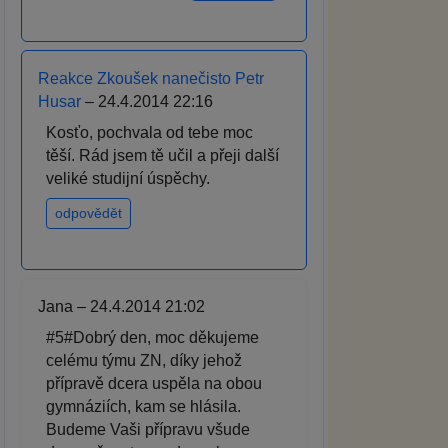
Reakce Zkoušek nanečisto Petr
Husar
– 24.4.2014 22:16
Kosťo, pochvala od tebe moc
těší. Rád jsem tě učil a přeji další
veliké studijní úspěchy.
odpovědět
Jana – 24.4.2014 21:02
#5#Dobrý den, moc děkujeme
celému týmu ZN, díky jehož
přípravě dcera uspěla na obou
gymnáziích, kam se hlásila.
Budeme Vaši přípravu všude