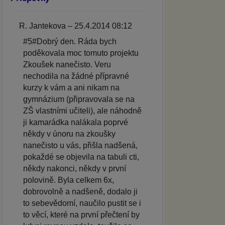
R. Jantekova – 25.4.2014 08:12
#5#Dobrý den. Ráda bych
poděkovala moc tomuto projektu
Zkoušek nanečisto. Veru
nechodila na žádné přípravné
kurzy k vám a ani nikam na
gymnázium (připravovala se na
ZŠ vlastními učiteli), ale náhodně
ji kamarádka nalákala poprvé
někdy v únoru na zkoušky
nanečisto u vás, přišla nadšená,
pokaždé se objevila na tabuli cti,
někdy nakonci, někdy v první
polovině. Byla celkem 6x,
dobrovolně a nadšeně, dodalo ji
to sebevědomí, naučilo pustit se i
to věcí, které na první přečtení by