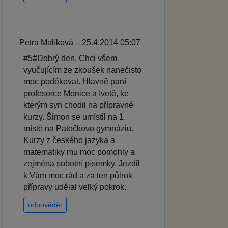
Petra Malíková – 25.4.2014 05:07
#5#Dobrý den. Chci všem
vyučujícím ze zkoušek nanečisto
moc poděkovat. Hlavně paní
profesorce Monice a Ivetě, ke
kterým syn chodil na přípravné
kurzy. Šimon se umístil na 1.
místě na Patočkovo gymnáziu.
Kurzy z českého jazyka a
matematiky mu moc pomohly a
zejména sobotní písemky. Jezdil
k Vám moc rád a za ten půlrok
přípravy udělal velký pokrok.
odpovědět