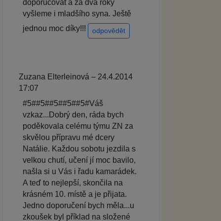
doporučovat a za dva roky
vyšleme i mladšího syna. Ještě
jednou moc díky!!!
odpovědět
Zuzana Elterleinová – 24.4.2014
17:07
#5##5##5##5##5#Váš
vzkaz...Dobrý den, ráda bych
poděkovala celému týmu ZN za
skvělou přípravu mé dcery
Natálie. Každou sobotu jezdila s
velkou chutí, učení jí moc bavilo,
našla si u Vás i řadu kamarádek.
A teď to nejlepší, skončila na
krásném 10. místě a je přijata.
Jedno doporučení bych měla...u
zkoušek byl příklad na složené