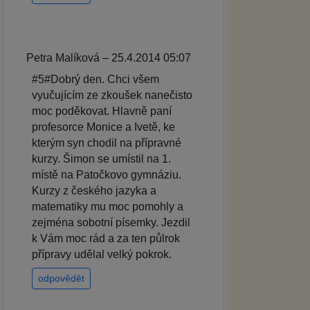
Petra Malíková – 25.4.2014 05:07
#5#Dobrý den. Chci všem
vyučujícím ze zkoušek nanečisto
moc poděkovat. Hlavně paní
profesorce Monice a Ivetě, ke
kterým syn chodil na přípravné
kurzy. Šimon se umístil na 1.
místě na Patočkovo gymnáziu.
Kurzy z českého jazyka a
matematiky mu moc pomohly a
zejména sobotní písemky. Jezdil
k Vám moc rád a za ten půlrok
přípravy udělal velký pokrok.
odpovědět