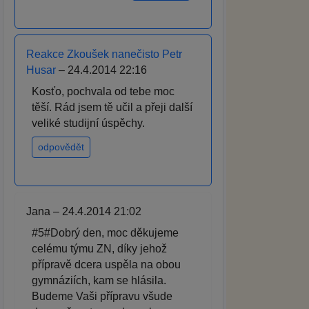
Reakce Zkoušek nanečisto Petr
Husar
– 24.4.2014 22:16
Kosťo, pochvala od tebe moc
těší. Rád jsem tě učil a přeji další
veliké studijní úspěchy.
odpovědět
Jana – 24.4.2014 21:02
#5#Dobrý den, moc děkujeme
celému týmu ZN, díky jehož
přípravě dcera uspěla na obou
gymnáziích, kam se hlásila.
Budeme Vaši přípravu všude