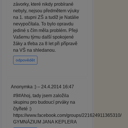
závorky, které nikdy probírané
nebyly, nejsou předmětem výuky
na 1. stupni ZŠ a tudíž je Natálie
nevypočítala. To bylo opravdu
jediné s čím měla problém. Přeji
Vašemu týmu další spokojené
žáky a třeba za 8 let při přípravě
na VŠ na shledanou.
odpovědět
Anonymka :) – 24.4.2014 16:47
#9#Ahoj, tady jsem založila
skupinu pro budoucí prváky na
čtyřleté :)
https://www.facebook.com/groups/221624911365310/
GYMNÁZIUM JANA KEPLERA