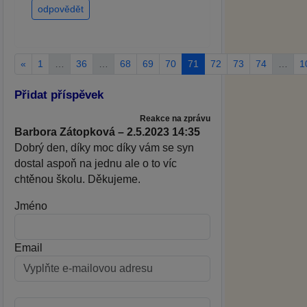
odpovědět
«
1
…
36
…
68
69
70
71
72
73
74
…
1
Přidat příspěvek
Reakce na zprávu
Barbora Zátopková – 2.5.2023 14:35
Dobrý den, díky moc díky vám se syn
dostal aspoň na jednu ale o to víc
chtěnou školu. Děkujeme.
Jméno
Email