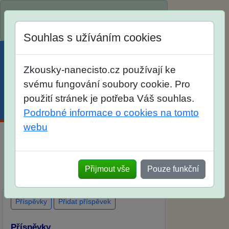
Spustili jsme přihlašování na školní rok
2026/2027!
Souhlas s užíváním cookies
Zkousky-nanecisto.cz používají ke
svému fungování soubory cookie. Pro
použití stránek je potřeba Váš souhlas.
Menu
Účet
Košík
Podrobné informace o cookies na tomto
webu
Diskuse Jak jste dopadli u zkoušek na
SŠ? Vaše ohlasy po skutečných
Přijmout vše
Pouze funkční
přijímacích zkouškách
Příspěvky
Přidat příspěvek
Příspěvky