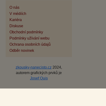
O nás
V médiích
Kariéra
Diskuse
Obchodní podmínky
Podmínky užívání webu
Ochrana osobních údajů
Odběr novinek
zkousky-nanecisto.cz
2024,
autorem grafických prvků je
Josef Quis