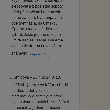
kdysi rovnou vzdala, toužila se
zlepšovat a z poslední soboty
před přijímačkami odcházela
úplně zářící:-). Byla přijata na
obě gymnázia, na Omskou i
Opatov a má velké dilema si
vybrat. Ještě jednou děkuji a
určitě napíše i sama. Budeme
vás určitě doporučovat všem
známým!
odpovědět
L. Šmídová – 25.4.2014 07:18
#5#Dobrý den, syn k Vám chodil
na dlouhodobý kurz z
matematiky a češtiny ve středu,
byl na dvou sobotních zkouškách
nanečisto a jednom pátečním