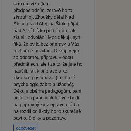
scio nácviku (tom
předposledním, zdravě ho to
zkrouhlo). Zkoušky dělal Nad
Štolu a Nad Alej, na Štolu přijat,
nad Alejí blízko pod čarou, tak
zkusí i odvolání. Moc děkuji, syn
říká, že by to bez přípravy u Vás
rozhodně nezvládl. Děkuji nejen
za odbornou přípravu v obou
předmětech, ale i za to, že jste ho
naučili, jak k přípravě a ke
zkoušce přistupovat (trocha té
psychologie zabrala úžasně).
Děkuju oběma pedagogům, paní
učitelce i panu učiteli, syn chodil
na přípravný kurz opravdu rád a
na rozdíl od školy ho to skutečně
bavilo. S díky a pozdravy.
odpovědět