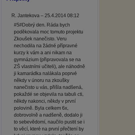
R. Jantekova – 25.4.2014 08:12
#5#Dobrý den. Ráda bych
poděkovala moc tomuto projektu
Zkoušek nanečisto. Veru
nechodila na žádné přípravné
kurzy k vám a ani nikam na
gymnázium (připravovala se na
ZŠ vlastními učiteli), ale náhodně
ji kamarádka nalákala poprvé
někdy v únoru na zkoušky
nanečisto u vás, přišla nadšená,
pokaždé se objevila na tabuli cti,
někdy nakonci, někdy v první
polovině. Byla celkem 6x,
dobrovolně a nadšeně, dodalo ji
to sebevědomí, naučilo pustit se i
to věcí, které na první přečtení by