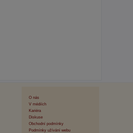
O nás
V médiích
Kariéra
Diskuse
Obchodní podmínky
Podmínky užívání webu