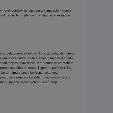
y nové jedničky do diplomu a kamarádky, které si
od čarou. Až přijde čas maturity, jistě se na vás
y a překvapená z češtiny. Tu vždy zvládala hůře a
a, měla vše dobře, a tak získala z matiky 40 bodů
padlo by to takto dobře. z matematiky se probere
probranou látku do mailu. Naprosto perfektní. Na
y, že to nemá stejnou koncepci jako kurz
i práci na písemce v kolektivu. Gabča se dostala
turanty. mnoho úspěšných studentů přeje