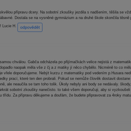
kvělou přípravu dcery. Na sobotní zkoušky jezdila s nadšením, těšila se vžd
i zábavné. Dostala se na vysněné gymnázium a na druhé škole skončila těsně p
e! Lucie H.
odpovědět
y samou chválou. Gabča odcházela po přijímačkách velice nejistá z matematik
o dopadlo naopak měla vše z čj a z matiky jí něco chybělo. Nicméně to co měl
je vřele doporučujeme. Nebýt kurzu z matematiky pod vedením p.Husara nedo
dky prací, které ten den probrali. Pokud se nemůže člověk dostavit dostane 
eně, ale neaučila se tam toho tolik. Úkoly nebyly ani body se nedávaly. škod
párkrát sobotní zkoušky nanečisto. to také všem doporučuji, aby si vyzkoušel
dnu třídu. Za přípravu děkujeme a doufám, že budete připravovat za 4roky ma