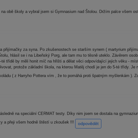
e na obě školy a vybral jsem si Gymnasium nad Štolou. Držím palce všem o
a přijímačky za syna. Po zkušenostech se starším synem ( martyrium přijíma
tolu, hlásil se i na Libeňský Porg, ale tam mu to těsně uteklo. Závěrem oso
té třídě by měli honit míč na hřišti a dělat věci odpovídající jejich věku - m
lvovat, protože základní škola, na kterou Matěj chodí je jen do 5-té třídy. Je
koládu ( z Harryho Pottera vím , že to pomáhá proti špatným myšlenkám ).
 následně na speciální CERMAT testy. Díky nim jsem se dostala na gymnazi
 a přeji všem hodně štěstí u zkoušek !!!
odpovědět