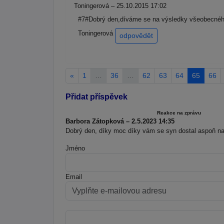
Toningerová – 25.10.2015 17:02
#7#Dobrý den,díváme se na výsledky všeobecného
Toningerová
odpovědět
«
1
…
36
…
62
63
64
65
66
Přidat příspěvek
Reakce na zprávu
Barbora Zátopková – 2.5.2023 14:35
Dobrý den, díky moc díky vám se syn dostal aspoň na 
Jméno
Email