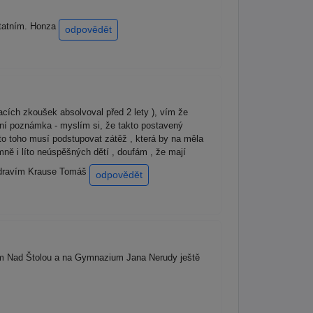
statním. Honza
odpovědět
cích zkoušek absolvoval před 2 lety ), vím že
bní poznámka - myslím si, že takto postavený
ísto toho musí podstupovat zátěž , která by na měla
 mně i líto neúspěšných dětí , doufám , že mají
 Zdravím Krause Tomáš
odpovědět
um Nad Štolou a na Gymnazium Jana Nerudy ještě