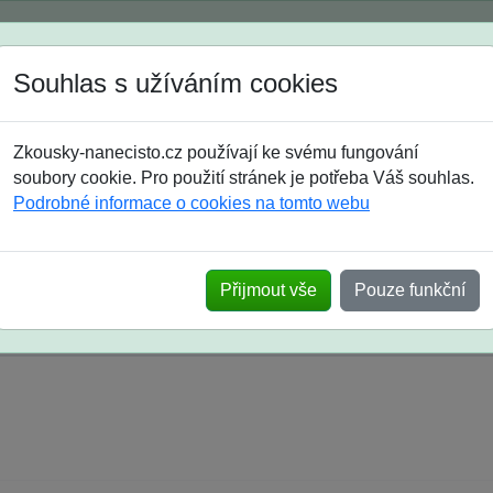
Spustili jsme přihlašování na školní rok 2026/2027!
Souhlas s užíváním cookies
Jak si vybrat
Časté dotazy
Zkousky-nanecisto.cz používají ke svému fungování
8. třída
9. třída
střední
maturanti
soutěže
prázdniny
soubory cookie. Pro použití stránek je potřeba Váš souhlas.
Podrobné informace o cookies na tomto webu
k na SŠ? Vaše ohlasy po skutečných přijímací
Přijmout vše
Pouze funkční