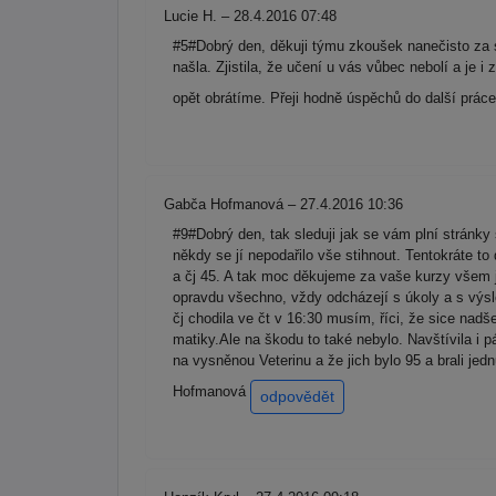
Lucie H. – 28.4.2016 07:48
#5#Dobrý den, děkuji týmu zkoušek nanečisto za s
našla. Zjistila, že učení u vás vůbec nebolí a je 
opět obrátíme. Přeji hodně úspěchů do další prác
Gabča Hofmanová – 27.4.2016 10:36
#9#Dobrý den, tak sleduji jak se vám plní stránk
někdy se jí nepodařilo vše stihnout. Tentokráte t
a čj 45. A tak moc děkujeme za vaše kurzy všem 
opravdu všechno, vždy odcházejí s úkoly a s výsle
čj chodila ve čt v 16:30 musím, říci, že sice nadš
matiky.Ale na škodu to také nebylo. Navštívila i 
na vysněnou Veterinu a že jich bylo 95 a brali je
Hofmanová
odpovědět