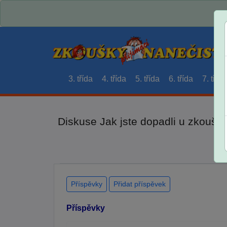
3. třída
4. třída
5. třída
6. třída
7. třída
Diskuse Jak jste dopadli u zkouše
Příspěvky
Přidat příspěvek
Příspěvky