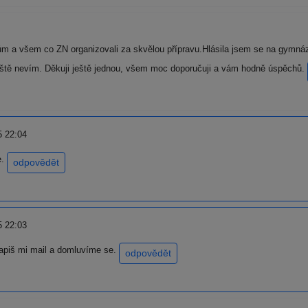
m a všem co ZN organizovali za skvělou přípravu.Hlásila jsem se na gym
ještě nevím. Děkuji ještě jednou, všem moc doporučuji a vám hodně úspěchů.
5 22:04
e.
odpovědět
5 22:03
napiš mi mail a domluvíme se.
odpovědět