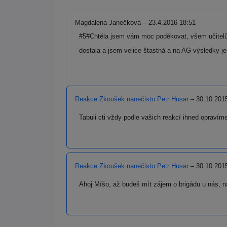
Magdalena Janečková – 23.4.2016 18:51
#5#Chtěla jsem vám moc poděkovat, všem učitelů
dostala a jsem velice štastná a na AG výsledky 
Reakce Zkoušek nanečisto Petr Husar
– 30.10.201
Tabuli cti vždy podle vašich reakcí ihned opravím
Reakce Zkoušek nanečisto Petr Husar
– 30.10.201
Ahoj Míšo, až budeš mít zájem o brigádu u nás, 