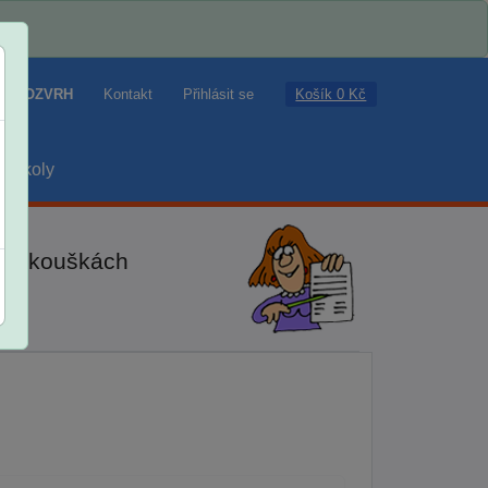
Košík 0 Kč
ROZVRH
Kontakt
Přihlásit se
školy
ch zkouškách