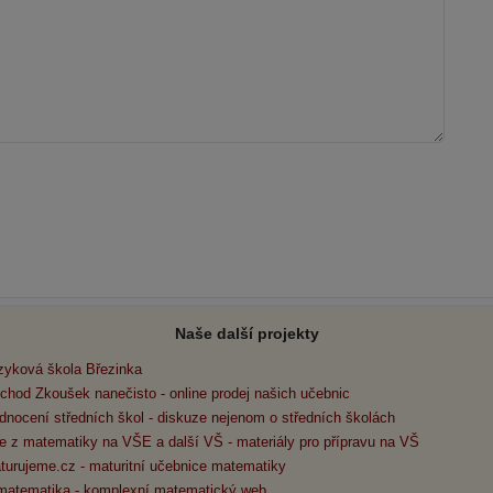
Naše další projekty
zyková škola Březinka
chod Zkoušek nanečisto - online prodej našich učebnic
dnocení středních škol - diskuze nejenom o středních školách
e z matematiky na VŠE a další VŠ - materiály pro přípravu na VŠ
turujeme.cz - maturitní učebnice matematiky
matematika - komplexní matematický web