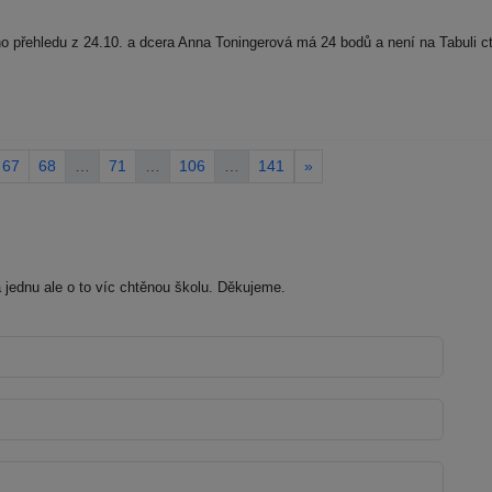
 přehledu z 24.10. a dcera Anna Toningerová má 24 bodů a není na Tabuli 
67
68
…
71
…
106
…
141
»
jednu ale o to víc chtěnou školu. Děkujeme.