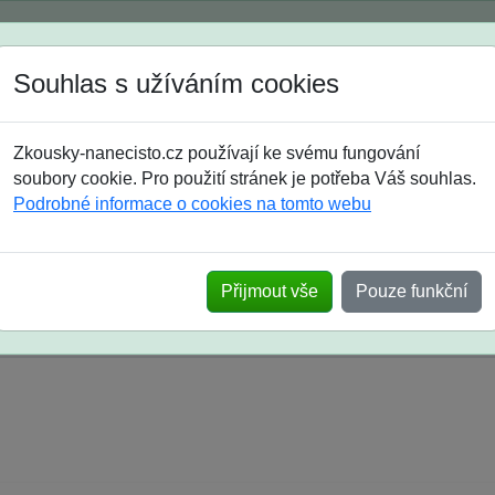
Spustili jsme přihlašování na školní rok 2026/2027!
Souhlas s užíváním cookies
Jak si vybrat
Časté dotazy
Zkousky-nanecisto.cz používají ke svému fungování
8. třída
9. třída
střední
maturanti
soutěže
prázdniny
soubory cookie. Pro použití stránek je potřeba Váš souhlas.
Podrobné informace o cookies na tomto webu
k na SŠ? Vaše ohlasy po skutečných přijímací
Přijmout vše
Pouze funkční