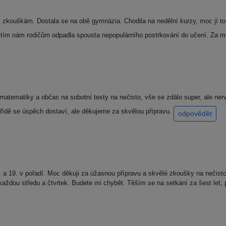
ím zkouškám. Dostala se na obě gymnázia. Chodila na nedělní kurzy, moc jí 
a tím nám rodičům odpadla spousta nepopulárního postrkování do učení. Za m
atematiky a občas na sobotní testy na nečisto, vše se zdálo super, ale ner
. třídě se úspěch dostaví, ale děkujeme za skvělou přípravu.
odpovědět
a 19. v pořadí. Moc děkuji za úžasnou přípravu a skvělé zkoušky na nečisto
ždou středu a čtvrtek. Budete mi chybět. Těším se na setkání za šest let, př