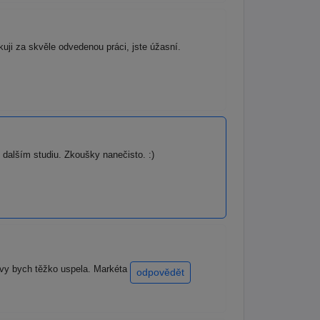
uji za skvěle odvedenou práci, jste úžasní.
dalším studiu. Zkoušky nanečisto. :)
ravy bych těžko uspela. Markéta
odpovědět