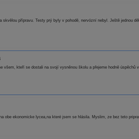
skvělou přípravu. Testy prý byly v pohodě, nervózní nebyl. Ještě jednou děk
4
 všem, kteří se dostali na svojí vysněnou školu a přejeme hodně úspěchů v 
 na obe ekonomicke lycea,na které jsem se hlásila. Myslim, ze bez teto prip