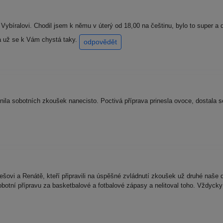
ybíralovi. Chodil jsem k němu v úterý od 18,00 na češtinu, bylo to super a d
ra už se k Vám chystá taky.
odpovědět
stnila sobotních zkoušek nanecisto. Poctivá příprava prinesla ovoce, dostal
ovi a Renátě, kteří připravili na úspěšné zvládnutí zkoušek už druhé naše d
sobotní přípravu za basketbalové a fotbalové zápasy a nelitoval toho. Vždycky 