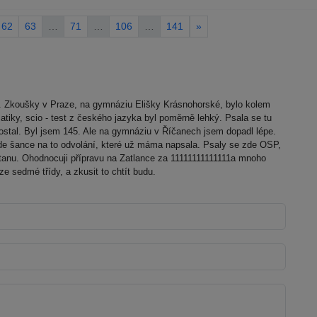
62
63
…
71
…
106
…
141
»
. Zkoušky v Praze, na gymnáziu Elišky Krásnohorské, bylo kolem
atiky, scio - test z českého jazyka byl poměrně lehký. Psala se tu
stal. Byl jsem 145. Ale na gymnáziu v Říčanech jsem dopadl lépe.
zde šance na to odvolání, které už máma napsala. Psaly se zde OSP,
tanu. Ohodnocuji přípravu na Zatlance za 11111111111111a mnoho
e sedmé třídy, a zkusit to chtít budu.