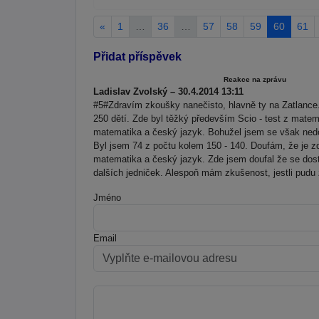
«
1
…
36
…
57
58
59
60
61
Přidat příspěvek
Reakce na zprávu
Ladislav Zvolský – 30.4.2014 13:11
#5#Zdravím zkoušky nanečisto, hlavně ty na Zatlance
250 dětí. Zde byl těžký především Scio - test z matem
matematika a český jazyk. Bohužel jsem se však nedo
Byl jsem 74 z počtu kolem 150 - 140. Doufám, že je 
matematika a český jazyk. Zde jsem doufal že se dos
dalších jedniček. Alespoň mám zkušenost, jestli pudu z
Jméno
Email