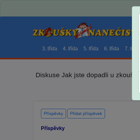
3. třída
4. třída
5. třída
6. třída
7. třída
Diskuse Jak jste dopadli u zkouše
Příspěvky
Přidat příspěvek
Příspěvky