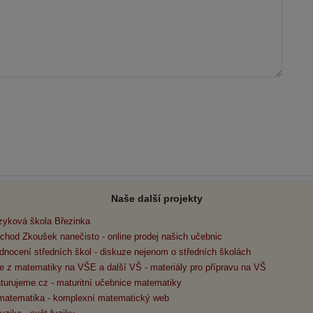
Naše další projekty
zyková škola Březinka
chod Zkoušek nanečisto - online prodej našich učebnic
dnocení středních škol - diskuze nejenom o středních školách
e z matematiky na VŠE a další VŠ - materiály pro přípravu na VŠ
turujeme.cz - maturitní učebnice matematiky
matematika - komplexní matematický web