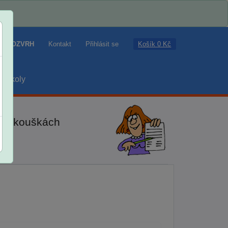
Košík 0 Kč
ROZVRH
Kontakt
Přihlásit se
školy
ch zkouškách