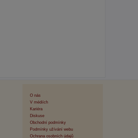
O nás
V médiích
Kariéra
Diskuse
Obchodní podmínky
Podmínky užívání webu
Ochrana osobních údajů