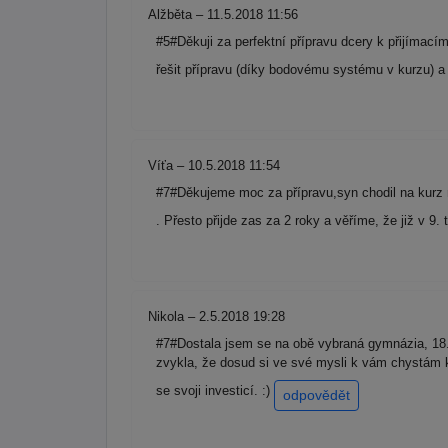
Alžběta – 11.5.2018 11:56
#5#Děkuji za perfektní přípravu dcery k přijímac
řešit přípravu (díky bodovému systému v kurzu) 
Víťa – 10.5.2018 11:54
#7#Děkujeme moc za přípravu,syn chodil na kurz m
. Přesto přijde zas za 2 roky a věříme, že již v 9
Nikola – 2.5.2018 19:28
#7#Dostala jsem se na obě vybraná gymnázia, 18. 
zvykla, že dosud si ve své mysli k vám chystám ka
se svoji investicí. :)
odpovědět