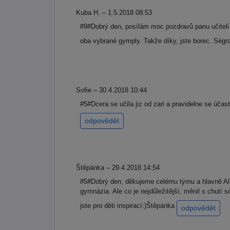
Kuba H. – 1.5.2018 08:53
#9#Dobrý den, posílám moc pozdravů panu učiteli V
oba vybrané gymply. Takže díky, jste borec. Ség
Sofie – 30.4.2018 10:44
#5#Dcera se učila jiz od zari a pravidelne se úča
odpovědět
Štěpánka – 29.4.2018 14:54
#5#Dobrý den, děkujeme celému týmu a hlavně Aleš
gymnázia. Ale co je nejdůležitější, měnil s chutí 
jste pro děti inspirací:)Štěpánka
odpovědět