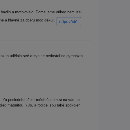
to bavilo a motivovalo. Doma jsme vůbec nemuseli
ne a hlavně za dceru moc děkuji.
odpovědět
vozita udělala své a syn se nedostal na gymnázia
. Za posledních šest měsíců jsem si na vás tak
ed maturitou ;) Jo, a rodiče jsou také spokojení