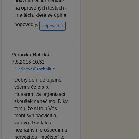
povzbudivé komentáře
na opravených testech -
i na těch, které se úplně
nepovedly.
odpovědět
Veronika Holická –
7.6.2018 10:32
1 odpoveď rozbalit
Dobrý den, děkujeme
všem v čele s p.
Husarem za organizaci
zkoušek nanečisto. Díky
tomu, že si to u Vás
mohl syn nacvičit a
vyrovnat se tak s
neznámým prostředím a
nervozitou, "načisto" to