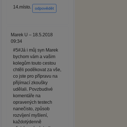
14.místo.
odpovědět
Marek U – 18.5.2018
09:34
#5#Já i můj syn Marek
bychom vám a vašim
kolegům touto cestou
chtěli poděkovat za vše,
co jste pro přípravu na
přijímací zkoušky
udělali. Povzbudivé
komentáře na
opravených testech
nanečisto, způsob
rozvíjení myšlení,
každotýdenně