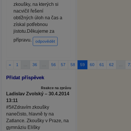
zkoušky, na kterých si
nacvičil řešení
obtížných úloh na čas a
získal potřebnou
jistotu.Děkujeme za
přípravu.
odpovědět
«
1
…
36
…
56
57
58
59
60
61
62
…
7
Přidat příspěvek
Reakce na zprávu
Ladislav Zvolský – 30.4.2014
13:11
#5#Zdravím zkoušky
nanečisto, hlavně ty na
Zatlance. Zkoušky v Praze, na
gymnáziu Elišky