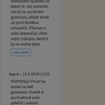
očekávané výsledky na
tabuli cti, vše pomohlo,
syn je na vysněném
gymnáziu, přijatý těsně
za první desítkou
uchazečů. Přípravu s
vámi doporučuji všem
svým známým, kterých
by se mohla týkat.
odpovědět
Agent – 15.5.2018 12:01
#5##5#Syn Pavel se
dostal na obě
gymnázia. Hodně si
pochvaloval vaše
páteční i sobotní