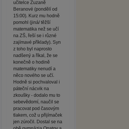
učitelce Zuzaně
Beranové (pondělí od
15:00). Kurz mu hodně
pomohl (jiná/ těžší
matematika než se učí
na ZŠ, řeší se i různé
zajímavé příklady). Syn
z toho byl naprosto
nadšený a říkal, že se
konečně o hodině
matematiky nenudí a
něco nového se učí.
Hodně si pochvaloval i
páteční nácvik na
zkoušky - dodalo mu to
sebevědomí, naučil se
pracovat pod časovým
tlakem, což u přijímaček
jen zúročil. Dostal se na
obě gymnázia Opatov a