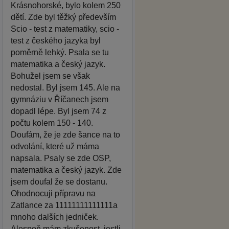
Krásnohorské, bylo kolem 250
dětí. Zde byl těžký především
Scio - test z matematiky, scio -
test z českého jazyka byl
poměrně lehký. Psala se tu
matematika a český jazyk.
Bohužel jsem se však
nedostal. Byl jsem 145. Ale na
gymnáziu v Říčanech jsem
dopadl lépe. Byl jsem 74 z
počtu kolem 150 - 140.
Doufám, že je zde šance na to
odvolání, které už máma
napsala. Psaly se zde OSP,
matematika a český jazyk. Zde
jsem doufal že se dostanu.
Ohodnocuji přípravu na
Zatlance za 11111111111111a
mnoho dalších jedniček.
Alespoň mám zkušenost, jestli