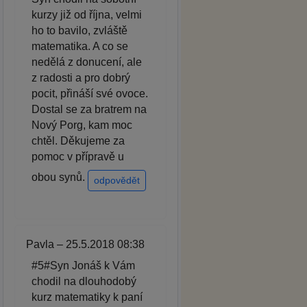
kurzy již od října, velmi
ho to bavilo, zvláště
matematika. A co se
nedělá z donucení, ale
z radosti a pro dobrý
pocit, přináší své ovoce.
Dostal se za bratrem na
Nový Porg, kam moc
chtěl. Děkujeme za
pomoc v přípravě u
obou synů.
odpovědět
Pavla – 25.5.2018 08:38
#5#Syn Jonáš k Vám
chodil na dlouhodobý
kurz matematiky k paní