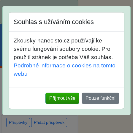
Spustili jsme přihlašování na
školní rok 2026/2027!
Souhlas s užíváním cookies
Zkousky-nanecisto.cz používají ke
svému fungování soubory cookie. Pro
použití stránek je potřeba Váš souhlas.
Menu
Účet
Košík
Podrobné informace o cookies na tomto
webu
Diskuse Jak jste dopadli u
zkoušek na SŠ? Vaše ohlasy
Přijmout vše
Pouze funkční
po skutečných přijímacích
zkouškách
Příspěvky
Přidat příspěvek