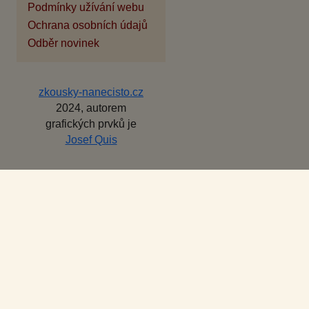
Podmínky užívání webu
Ochrana osobních údajů
Odběr novinek
zkousky-nanecisto.cz
2024, autorem
grafických prvků je
Josef Quis