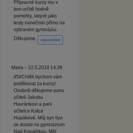
Přípravné kurzy mu v
tom určitě hodně
pomohly, stejně jako
testy nanečisto přímo na
vybraném gymnáziu.
Děkujeme.
odpovědět
Maria – 22.5.2018 14:28
#5#Chtěli bychom vám
poděkovat za kurzy!
Osobně děkujeme panu
učiteli Jakubu
Havránkovi a paní
učitelce Katce
Hupákové. Můj syn Ilya
se dostal na gymnázium
Nad Kavalírkou. Měl