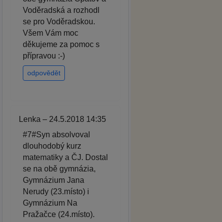
Voděradská a rozhodl
se pro Voděradskou.
Všem Vám moc
děkujeme za pomoc s
přípravou :-)
odpovědět
Lenka – 24.5.2018 14:35
#7#Syn absolvoval
dlouhodobý kurz
matematiky a ČJ. Dostal
se na obě gymnázia,
Gymnázium Jana
Nerudy (23.místo) i
Gymnázium Na
Pražačce (24.místo).