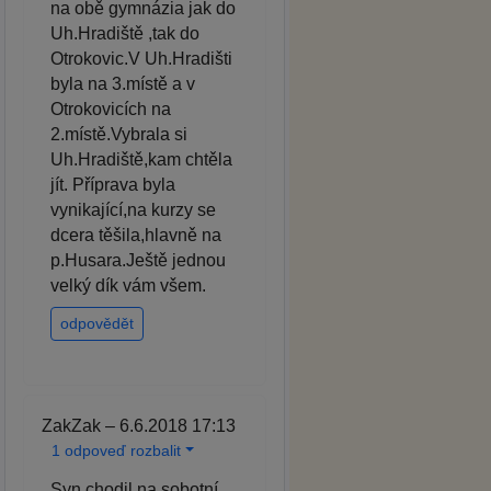
na obě gymnázia jak do
Uh.Hradiště ,tak do
Otrokovic.V Uh.Hradišti
byla na 3.místě a v
Otrokovicích na
2.místě.Vybrala si
Uh.Hradiště,kam chtěla
jít. Příprava byla
vynikající,na kurzy se
dcera těšila,hlavně na
p.Husara.Ještě jednou
velký dík vám všem.
odpovědět
ZakZak – 6.6.2018 17:13
1 odpoveď rozbalit
Syn chodil na sobotní