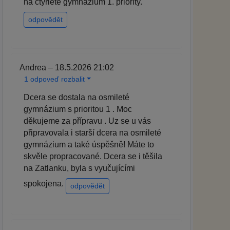
na čtyřleté gymnázium 1. priority.
odpovědět
Andrea – 18.5.2026 21:02
1 odpoveď rozbalit
Dcera se dostala na osmileté
gymnázium s prioritou 1 . Moc
děkujeme za přípravu . Uz se u vás
připravovala i starší dcera na osmileté
gymnázium a také úspěšně! Máte to
skvěle propracované. Dcera se i těšila
na Zatlanku, byla s vyučujícími
spokojena.
odpovědět