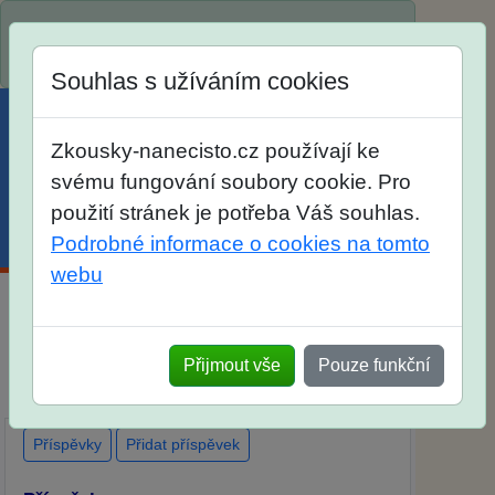
Spustili jsme přihlašování na školní rok
2026/2027!
Souhlas s užíváním cookies
Zkousky-nanecisto.cz používají ke
svému fungování soubory cookie. Pro
použití stránek je potřeba Váš souhlas.
Menu
Účet
Košík
Podrobné informace o cookies na tomto
webu
Diskuse Jak jste dopadli u zkoušek na SŠ?
Vaše ohlasy po skutečných přijímacích
Přijmout vše
Pouze funkční
zkouškách
Příspěvky
Přidat příspěvek