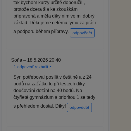
tak bychom kurzy určitě doporučili,
protože dcera šla ke zkouškám
připravená a měla díky nim velmi dobrý
základ. Děkujeme celému týmu za práci
a podporu během přípravy.
odpovědět
Soňa – 18.5.2026 20:40
1 odpoveď rozbalit
Syn potřeboval posílit v češtině a z 24
bodů na začátku to při testech díky
doučování dotáhl na 40 bodů. Na
čtyřleté gymnázium a prioritou 1 se tedy
s přehledem dostal. Díky!
odpovědět