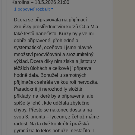
Karolina – 18.5.2026 21:00
1 odpoveď rozbalit
Dcera se připravovala na přijímací
zkoušky prostřednictvím kurzů ČJ a M a
také testů nanečisto. Kurzy byly velmi
dobře připravené, přehledné a
systematické, oceňovali jsme hlavně
množství procvičování a srozumitelný
výklad. Dcera díky nim získala jistotu v
těžších úlohách a celkově jí příprava
hodně dala. Bohužel u samotných
přijímaček sehrála velkou roli nervozita.
Paradoxně ji nerozhodily složité
příklady, na které byla připravená, ale
spíše ty lehčí, kde udělala zbytečné
chyby. Přesto se nakonec dostala na
svou 3. prioritu – lyceum, z čehož máme
radost. Na ta dvě konkrétní pražská
gymnázia to letos bohužel nestačilo. I