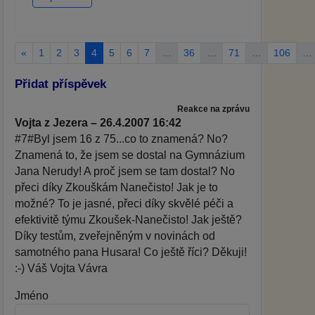
«
1
2
3
4
5
6
7
…
36
…
71
…
106
…
Přidat příspěvek
Reakce na zprávu
Vojta z Jezera – 26.4.2007 16:42
#7#Byl jsem 16 z 75...co to znamená? No?
Znamená to, že jsem se dostal na Gymnázium
Jana Nerudy! A proč jsem se tam dostal? No
přeci díky Zkouškám Nanečisto! Jak je to
možné? To je jasné, přeci díky skvělé péči a
efektivitě týmu Zkoušek-Nanečisto! Jak ještě?
Díky testům, zveřejněným v novinách od
samotného pana Husara! Co ještě říci? Děkuji!
:-) Váš Vojta Vávra
Jméno