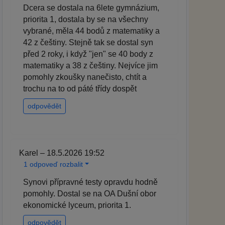
Dcera se dostala na 6lete gymnázium,
priorita 1, dostala by se na všechny
vybrané, měla 44 bodů z matematiky a
42 z češtiny. Stejně tak se dostal syn
před 2 roky, i když "jen" se 40 body z
matematiky a 38 z češtiny. Nejvíce jim
pomohly zkoušky nanečisto, chtít a
trochu na to od páté třídy dospět
odpovědět
Karel – 18.5.2026 19:52
1 odpoveď rozbalit
Synovi přípravné testy opravdu hodně
pomohly. Dostal se na OA Dušní obor
ekonomické lyceum, priorita 1.
odpovědět