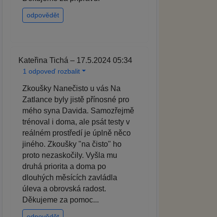
odpovědět
Kateřina Tichá – 17.5.2024 05:34
1 odpoveď rozbalit
Zkoušky Nanečisto u vás Na
Zatlance byly jistě přínosné pro
mého syna Davida. Samozřejmě
trénoval i doma, ale psát testy v
reálném prostředí je úplně něco
jiného. Zkoušky "na čisto" ho
proto nezaskočily. Vyšla mu
druhá priorita a doma po
dlouhých měsících zavládla
úleva a obrovská radost.
Děkujeme za pomoc...
odpovědět