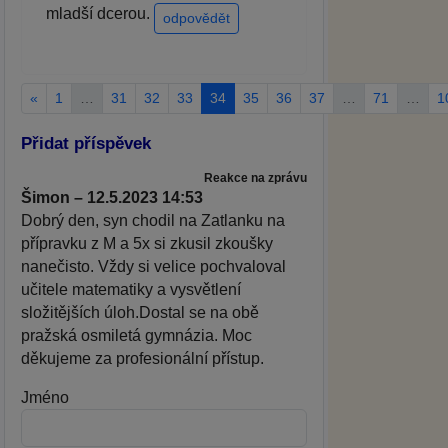
mladší dcerou.
odpovědět
«
1
…
31
32
33
34
35
36
37
…
71
…
1
Přidat příspěvek
Reakce na zprávu
Šimon – 12.5.2023 14:53
Dobrý den, syn chodil na Zatlanku na
přípravku z M a 5x si zkusil zkoušky
nanečisto. Vždy si velice pochvaloval
učitele matematiky a vysvětlení
složitějších úloh.Dostal se na obě
pražská osmiletá gymnázia. Moc
děkujeme za profesionální přístup.
Jméno