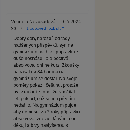
Vendula Novosadová – 16.5.2024
1 odpoveď rozbalit
23:17
Dobrý den, narozdíl od tady
nadšených příspěvků, syn na
gymnázium nechtěl, přípravku z
duše nesnášel, ale poctivě
absolvoval online kurz. Zkoušky
napasal na 84 bodů a na
gymnázium se dostal. Na svoje
poměry pokazil češtinu, protože
byl v euforii z toho, že spočítal
14. příklad, což se mu předtím
nedařilo. Na gymnázium půjde,
aby nemusel za 2 roky přípravku
absolvovat znovu. Já vám moc
děkuji a brzy naslyšenou s