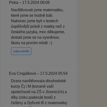
Petra – 17.5.2024 06:08
Navštěvovali jsme matematiku,
které jsme se hodně báli.
Nakonec jsme byli v testech
úspěšnější právě z matiky než z
českého jazyka, moc děkujeme,
dostali jsme se na vysněnou
školu na prvním místě :-)
odpovědět
Eva Cingálková – 17.5.2024 05:54
Dcera navštěvovala dlouhodobé
kurzy Čj i M (konané vaší
společností na ZŠ v Jinonicích) a
díky zisku padesáti bodů z
češtiny a čtyřiceti tří z matematiky