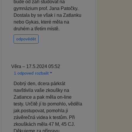
bude od září studovat na
gymnázium prof. Jana Patočky.
Dostala by se však i na Zatlanku
nebo Gykas, které měla na
druhém a třetím místě.
odpovědět
Věra – 17.5.2024 05:52
1 odpoveď rozbalit
Dobrý den, dcera párkrát
navštívila vaše zkoušky na
Zatlance a pak měla on-line
testy. Určitě jí to pomohlo, věděla
jak.postupovat, pomohla ji
závěrečná videa k testům. Při
zkouškách měla 47 M, 45 CJ.
Děkujeme za přípravu.