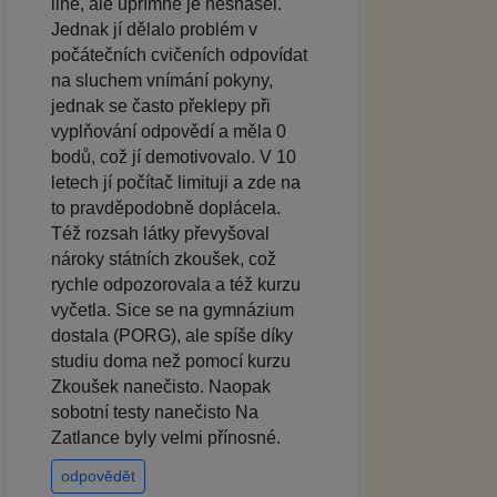
line, ale upřímně je nesnášel.
Jednak jí dělalo problém v
počátečních cvičeních odpovídat
na sluchem vnímání pokyny,
jednak se často překlepy při
vyplňování odpovědí a měla 0
bodů, což jí demotivovalo. V 10
letech jí počítač limituji a zde na
to pravděpodobně doplácela.
Též rozsah látky převyšoval
nároky státních zkoušek, což
rychle odpozorovala a též kurzu
vyčetla. Sice se na gymnázium
dostala (PORG), ale spíše díky
studiu doma než pomocí kurzu
Zkoušek nanečisto. Naopak
sobotní testy nanečisto Na
Zatlance byly velmi přínosné.
odpovědět