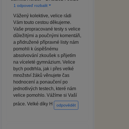
1 odpoveď rozbalit
Vážený kolektive, velice rádi
Vám touto cestou děkujeme.
Vaše propracované testy s velice
důležitými a poučnými komentáři,
a přidružené přípravné listy nám
pomohli k úspěšnému
absolvování zkoušek s přijetím
na víceleté gymnázium. Velice
bych podtrhla, jak i přes velké
množství žáků věnujete čas
hodnocení a ponaučení po
jednotlivých testech, které nám
velice pomohlo. Vážíme si Vaší
práce. Velké díky H
odpovědět