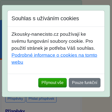
Spustili jsme přihlašování na školní rok
2026/2027!
Souhlas s užíváním cookies
Zkousky-nanecisto.cz používají ke
svému fungování soubory cookie. Pro
použití stránek je potřeba Váš souhlas.
Menu
Účet
Košík
Podrobné informace o cookies na tomto
webu
Diskuse Jak jste dopadli u zkoušek na
SŠ? Vaše ohlasy po skutečných
Přijmout vše
Pouze funkční
přijímacích zkouškách
Příspěvky
Přidat příspěvek
Příspěvky