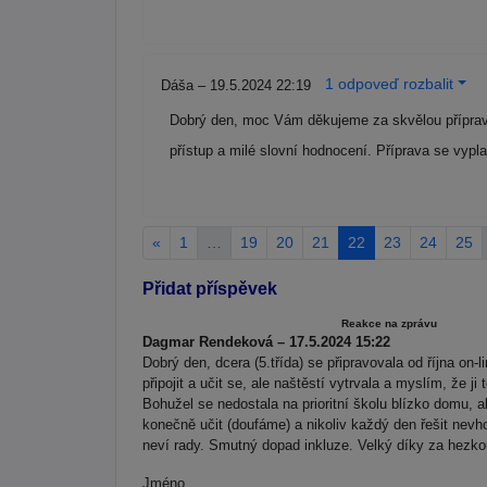
1 odpoveď rozbalit
Dáša – 19.5.2024 22:19
Dobrý den, moc Vám děkujeme za skvělou přípravu
přístup a milé slovní hodnocení. Příprava se vyp
«
1
…
19
20
21
22
23
24
25
Přidat příspěvek
Reakce na zprávu
Dagmar Rendeková – 17.5.2024 15:22
Dobrý den, dcera (5.třída) se připravovala od října o
připojit a učit se, ale naštěstí vytrvala a myslím, že 
Bohužel se nedostala na prioritní školu blízko domu, a
konečně učit (doufáme) a nikoliv každý den řešit nevho
neví rady. Smutný dopad inkluze. Velký díky za hezko
Jméno