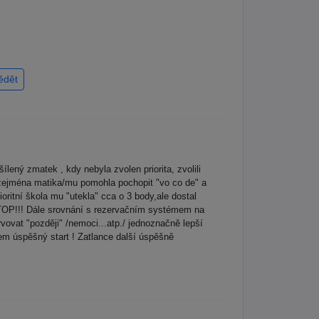
ědět
lený zmatek , kdy nebyla zvolen priorita, zvolili
 /zejména matika/mu pomohla pochopit "vo co de" a
oritní škola mu "utekla" cca o 3 body,ale dostal
vy TOP!!! Dále srovnání s rezervačním systémem na
vovat "později" /nemoci...atp./ jednoznačně lepší
em úspěšný start ! Zatlance další úspěšně