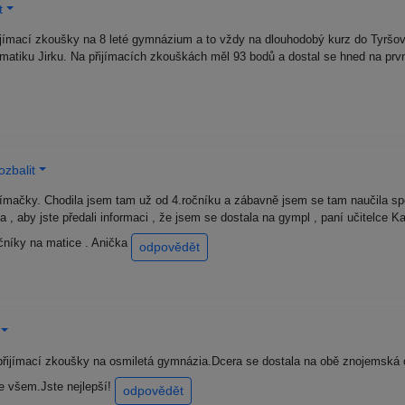
t
ijímací zkoušky na 8 leté gymnázium a to vždy na dlouhodobý kurz do Tyršov
a matiku Jirku. Na přijímacích zkouškách měl 93 bodů a dostal se hned na prv
zbalit
jímačky. Chodila jsem tam už od 4.ročníku a zábavně jsem se tam naučila spo
 , aby jste předali informaci , že jsem se dostala na gympl , paní učitelce Ka
čníky na matice . Anička
odpovědět
přijímací zkoušky na osmiletá gymnázia.Dcera se dostala na obě znojemská
e všem.Jste nejlepší!
odpovědět