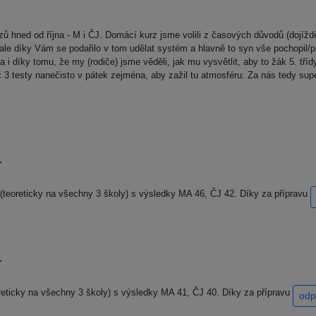
 hned od října - M i ČJ. Domácí kurz jsme volili z časových důvodů (dojíždění
 ale díky Vám se podařilo v tom udělat systém a hlavně to syn vše pochopil/pr
 díky tomu, že my (rodiče) jsme věděli, jak mu vysvětlit, aby to žák 5. třídy
íc 3 testy nanečisto v pátek zejména, aby zažil tu atmosféru. Za nás tedy s
u (teoreticky na všechny 3 školy) s výsledky MA 46, ČJ 42. Díky za přípravu
eoreticky na všechny 3 školy) s výsledky MA 41, ČJ 40. Díky za přípravu
odp