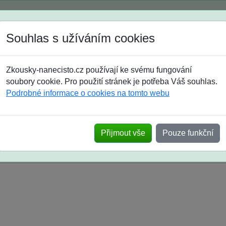
Spustili jsme přihlašování na školní rok 2026/2027!
Souhlas s užíváním cookies
Jak si vybrat
Časté dotazy
Zkousky-nanecisto.cz používají ke svému fungování
8. třída
9. třída
střední
maturanti
soutěže
prázdniny
soubory cookie. Pro použití stránek je potřeba Váš souhlas.
Podrobné informace o cookies na tomto webu
k na SŠ? Vaše ohlasy po skutečných přijímací
Přijmout vše
Pouze funkční