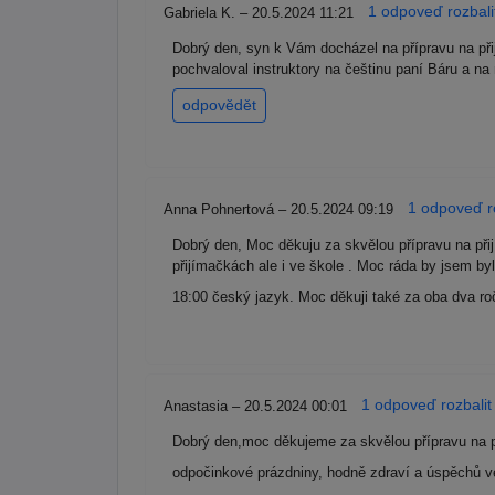
1 odpoveď rozbali
Gabriela K. – 20.5.2024 11:21
Dobrý den, syn k Vám docházel na přípravu na př
pochvaloval instruktory na češtinu paní Báru a n
odpovědět
1 odpoveď ro
Anna Pohnertová – 20.5.2024 09:19
Dobrý den, Moc děkuju za skvělou přípravu na při
přijímačkách ale i ve škole . Moc ráda by jsem byla
18:00 český jazyk. Moc děkuji také za oba dva ro
1 odpoveď rozbalit
Anastasia – 20.5.2024 00:01
Dobrý den,moc děkujeme za skvělou přípravu na 
odpočinkové prázdniny, hodně zdraví a úspěchů v