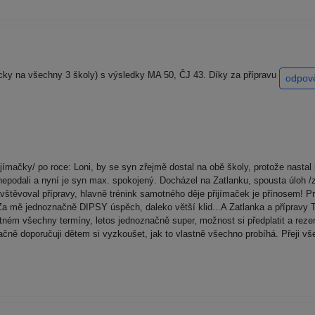
eticky na všechny 3 školy) s výsledky MA 50, ČJ 43. Díky za přípravu
odpov
ímačky/ po roce: Loni, by se syn zřejmě dostal na obě školy, protože nastal ší
e nepodali a nyní je syn max. spokojený. Docházel na Zatlanku, spousta úloh
vštěvoval přípravy, hlavně trénink samotného děje přijímaček je přínosem! Pri
jali. Za mě jednoznačně DIPSY úspěch, daleko větší klid...A Zatlanka a přípra
atném všechny termíny, letos jednoznačně super, možnost si předplatit a rezer
čně doporučuji dětem si vyzkoušet, jak to vlastně všechno probíhá. Přeji vš