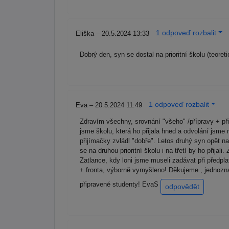
1 odpoveď rozbalit
Eliška – 20.5.2024 13:33
Dobrý den, syn se dostal na prioritní školu (teor
1 odpoveď rozbalit
Eva – 20.5.2024 11:49
Zdravím všechny, srovnání "všeho" /přípravy + přij
jsme školu, která ho přijala hned a odvolání jsm
přijímačky zvládl "dobře". Letos druhý syn opět na
se na druhou prioritní školu i na třetí by ho při
Zatlance, kdy loni jsme museli zadávat při předpl
+ fronta, výborně vymyšleno! Děkujeme , jednozna
připravené studenty! EvaS
odpovědět