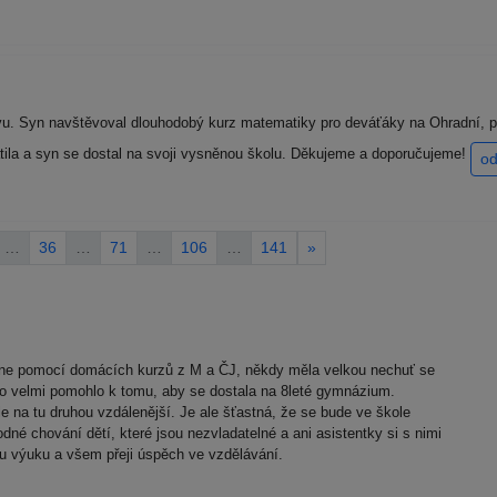
. Syn navštěvoval dlouhodobý kurz matematiky pro deváťáky na Ohradní, pan
latila a syn se dostal na svoji vysněnou školu. Děkujeme a doporučujeme!
od
…
36
…
71
…
106
…
141
»
n-line pomocí domácích kurzů z M a ČJ, někdy měla velkou nechuť se
ji to velmi pomohlo k tomu, aby se dostala na 8leté gymnázium.
le na tu druhou vzdálenější. Je ale šťastná, že se bude ve škole
dné chování dětí, které jsou nezvladatelné a ani asistentky si s nimi
u výuku a všem přeji úspěch ve vzdělávání.