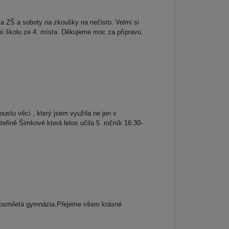
a ZŠ a soboty na zkoušky na nečisto. Velmi si
ní školu ze 4. místa. Děkujeme moc za přípravu.
ustu věcí , který jsem využila ne jen v
teřině Šimkové která letos učila 5. ročník 16:30-
 osmiletá gymnázia.Přejeme všem krásné