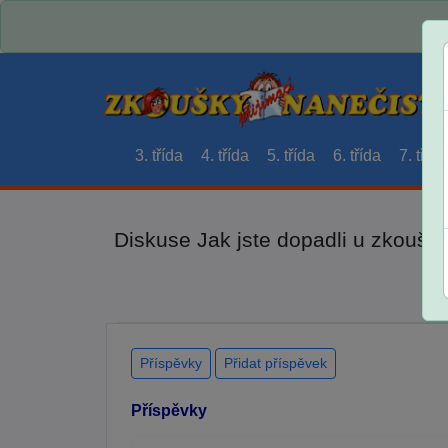
3. třída
4. třída
5. třída
6. třída
7. třída
Diskuse Jak jste dopadli u zkouše
Příspěvky
Přidat příspěvek
Příspěvky