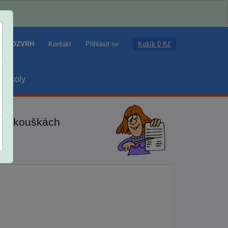
Košík 0 Kč
ROZVRH
Kontakt
Přihlásit se
školy
ch zkouškách