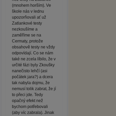
(mnohem horším). Ve
škole nás v lednu
upozorňovali ať už
Zatlankové testy
nezkoušíme a
zaměříme se na
Cermaty, protože
obsahově testy ne vždy
odpovídají. Co se nám
také ne zcela líbilo, že v
určité fázi byly Zkoušky
nanečisto lehčí (asi
počátek jara?) a dcera
tak nabyla dojmu, že
nemusí tolik zabrat, že jí
to přeci jde. Tedy
opačný efekt než
bychom potřebovali
(aby víc zabrala). Jinak