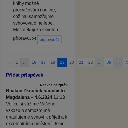
knihy možné
procvičování i online,
což mu samozřejmě
vyhovovalo nejlépe.
Moc děkuji za skvělou
přípravu. :-)
odpovědět
«
1
…
16
17
18
19
20
21
22
…
36
…
7
Přidat příspěvek
Reakce na zprávu
Reakce Zkoušek nanečisto
Magdalena – 4.6.2024 11:13
Velice si vážíme Vašeho
vzkazu a samozřejmě
gratulujeme synovi k přijetí a k
excelentnímu umístění! Jsme