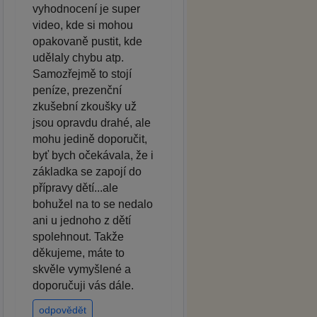
vyhodnocení je super
video, kde si mohou
opakovaně pustit, kde
udělaly chybu atp.
Samozřejmě to stojí
peníze, prezenční
zkušební zkoušky už
jsou opravdu drahé, ale
mohu jedině doporučit,
byť bych očekávala, že i
základka se zapojí do
přípravy dětí...ale
bohužel na to se nedalo
ani u jednoho z dětí
spolehnout. Takže
děkujeme, máte to
skvěle vymyšlené a
doporučuji vás dále.
odpovědět