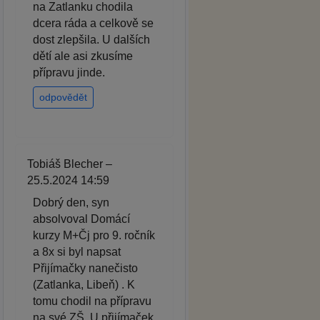
na Zatlanku chodila
dcera ráda a celkově se
dost zlepšila. U dalších
dětí ale asi zkusíme
přípravu jinde.
odpovědět
Tobiáš Blecher –
25.5.2024 14:59
Dobrý den, syn
absolvoval Domácí
kurzy M+Čj pro 9. ročník
a 8x si byl napsat
Přijímačky nanečisto
(Zatlanka, Libeň) . K
tomu chodil na přípravu
na své ZŠ. U přijímaček