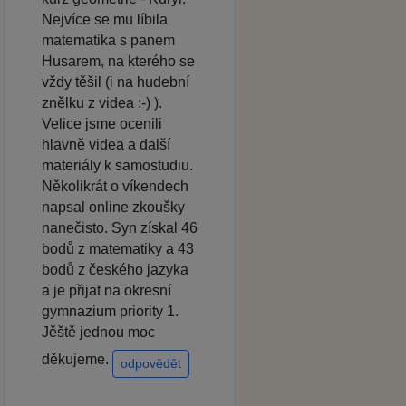
Nejvíce se mu líbila
matematika s panem
Husarem, na kterého se
vždy těšil (i na hudební
znělku z videa :-) ).
Velice jsme ocenili
hlavně videa a další
materiály k samostudiu.
Několikrát o víkendech
napsal online zkoušky
nanečisto. Syn získal 46
bodů z matematiky a 43
bodů z českého jazyka
a je přijat na okresní
gymnazium priority 1.
Jěště jednou moc
děkujeme.
odpovědět