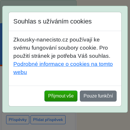
Spustili jsme přihlašování na
školní rok 2026/2027!
Souhlas s užíváním cookies
Zkousky-nanecisto.cz používají ke
svému fungování soubory cookie. Pro
použití stránek je potřeba Váš souhlas.
Menu
Účet
Košík
Podrobné informace o cookies na tomto
webu
Diskuse Jak jste dopadli u
zkoušek na SŠ? Vaše ohlasy
Přijmout vše
Pouze funkční
po skutečných přijímacích
zkouškách
Příspěvky
Přidat příspěvek