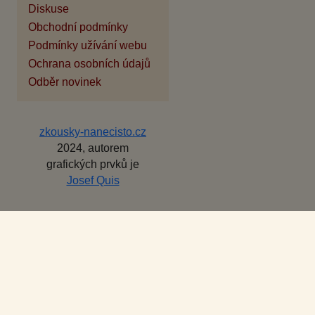
Diskuse
Obchodní podmínky
Podmínky užívání webu
Ochrana osobních údajů
Odběr novinek
zkousky-nanecisto.cz
2024, autorem
grafických prvků je
Josef Quis