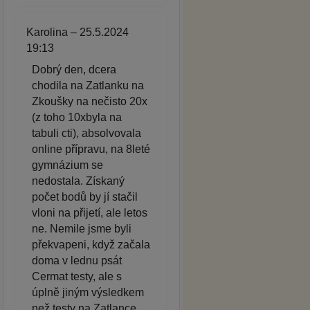
Karolina – 25.5.2024
19:13
Dobrý den, dcera
chodila na Zatlanku na
Zkoušky na nečisto 20x
(z toho 10xbyla na
tabuli cti), absolvovala
online přípravu, na 8leté
gymnázium se
nedostala. Získaný
počet bodů by jí stačil
vloni na přijetí, ale letos
ne. Nemile jsme byli
překvapeni, když začala
doma v lednu psát
Cermat testy, ale s
úplně jiným výsledkem
než testy na Zatlance