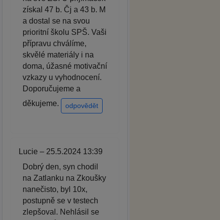
získal 47 b. Čj a 43 b. M
a dostal se na svou
prioritní školu SPŠ. Vaši
přípravu chválíme,
skvělé materiály i na
doma, úžasné motivační
vzkazy u vyhodnocení.
Doporučujeme a
děkujeme.
odpovědět
Lucie – 25.5.2024 13:39
Dobrý den, syn chodil
na Zatlanku na Zkoušky
nanečisto, byl 10x,
postupně se v testech
zlepšoval. Nehlásil se