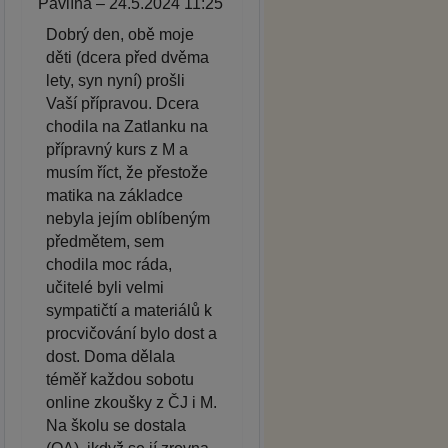
Pavlína – 24.5.2024 11:25
Dobrý den, obě moje
děti (dcera před dvěma
lety, syn nyní) prošli
Vaší přípravou. Dcera
chodila na Zatlanku na
přípravný kurs z M a
musím říct, že přestože
matika na základce
nebyla jejím oblíbeným
předmětem, sem
chodila moc ráda,
učitelé byli velmi
sympatičtí a materiálů k
procvičování bylo dost a
dost. Doma dělala
téměř každou sobotu
online zkoušky z ČJ i M.
Na školu se dostala