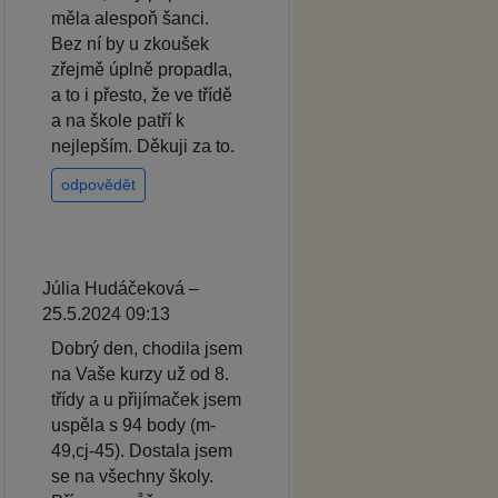
měla alespoň šanci.
Bez ní by u zkoušek
zřejmě úplně propadla,
a to i přesto, že ve třídě
a na škole patří k
nejlepším. Děkuji za to.
odpovědět
Júlia Hudáčeková –
25.5.2024 09:13
Dobrý den, chodila jsem
na Vaše kurzy už od 8.
třídy a u přijímaček jsem
uspěla s 94 body (m-
49,cj-45). Dostala jsem
se na všechny školy.