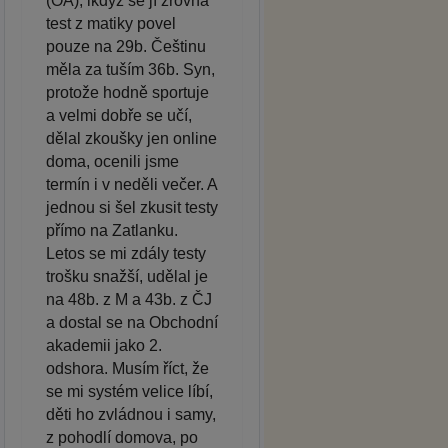
(OA), ikdyž se jí zrovna
test z matiky povel
pouze na 29b. Češtinu
měla za tuším 36b. Syn,
protože hodně sportuje
a velmi dobře se učí,
dělal zkoušky jen online
doma, ocenili jsme
termín i v neděli večer. A
jednou si šel zkusit testy
přímo na Zatlanku.
Letos se mi zdály testy
trošku snažší, udělal je
na 48b. z M a 43b. z ČJ
a dostal se na Obchodní
akademii jako 2.
odshora. Musím říct, že
se mi systém velice líbí,
děti ho zvládnou i samy,
z pohodlí domova, po