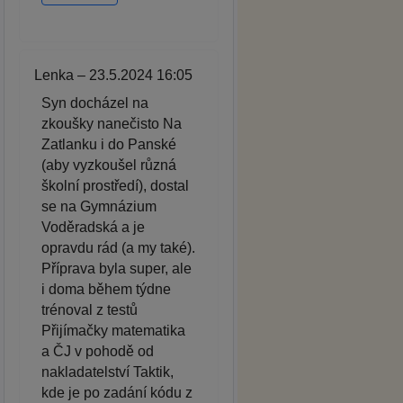
Lenka – 23.5.2024 16:05
Syn docházel na
zkoušky nanečisto Na
Zatlanku i do Panské
(aby vyzkoušel různá
školní prostředí), dostal
se na Gymnázium
Voděradská a je
opravdu rád (a my také).
Příprava byla super, ale
i doma během týdne
trénoval z testů
Přijímačky matematika
a ČJ v pohodě od
nakladatelství Taktik,
kde je po zadání kódu z