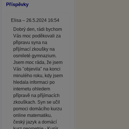
Příspěvky
Elisa – 26.5.2024 16:54
Dobrý den, rádi bychom
Vás moc poděkovali za
připravu syna na
příjímací zkoušky na
osmileté gymnazium.
Jsem moc ráda, že jsem
Vás "objevila" na konci
minulého roku, kdy jsem
hledala informaci po
internetu ohledem
přípravě na příjímacích
zkouškach. Syn se učil
pomoci domácího kurzu
online matematiku,
český jazyk a domácí
kurz geometrie - Kurýr.