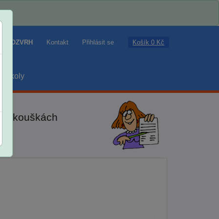
Košík 0 Kč
ROZVRH
Kontakt
Přihlásit se
školy
ch zkouškách