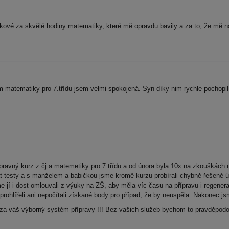
kové za skvělé hodiny matematiky, které mě opravdu bavily a za to, že mě 
atematiky pro 7.třídu jsem velmi spokojená. Syn díky nim rychle pochopil a
ípravný kurz z čj a matemetiky pro 7 třídu a od února byla 10x na zkouškách
at testy a s manželem a babičkou jsme kromě kurzu probírali chybně řešené ú
jí i dost omlouvali z výuky na ZŠ, aby měla víc času na přípravu i regenera
prohlířeli ani nepočítali získané body pro případ, že by neuspěla. Nakonec js
a váš výborný systém přípravy !!! Bez vašich služeb bychom to pravděpodo