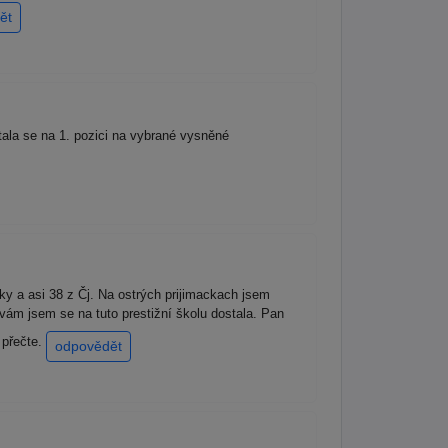
ět
ala se na 1. pozici na vybrané vysněné
 a asi 38 z Čj. Na ostrých prijimackach jsem
vám jsem se na tuto prestižní školu dostala. Pan
 přečte.
odpovědět