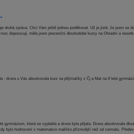
oje druhá zpráva. Chci Vám ještě jednou poděkovat. Už je jisté, že jsem s
moc doporucuji, měla jsem prezenční dlouhodobé kurzy na Ohradní a nesetkal
 - dcera u Vás absolvovala kurz na přijímačky z Čj a Mat na 8 letá gymnázia
 gymnázium, která se vyplatila a dcera byla přijata. Dcera absolvovala dlouh
dy bylo hodnocení v matematice maličko příznivější než od cermatu. Přede