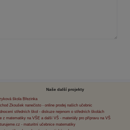
Naše další projekty
zyková škola Březinka
chod Zkoušek nanečisto - online prodej našich učebnic
dnocení středních škol - diskuze nejenom o středních školách
e z matematiky na VŠE a další VŠ - materiály pro přípravu na VŠ
turujeme.cz - maturitní učebnice matematiky