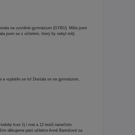
e dostala na vysněné gymnázium (GYBU). Měla jsem
a jsem se s učitelem, který by nebyl milý.
 a vyplatilo se to! Dostala se na gymnázium,
odobý kurz čj i mat a 12 testů nanečisto.
vším děkujeme paní učitelce Anně Bartošové za