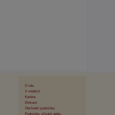
O nás
V médiích
Kariéra
Diskuse
Obchodní podmínky
Podmínky užívání webu