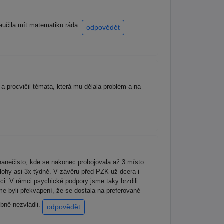
naučila mít matematiku ráda.
odpovědět
 procvičil témata, která mu dělala problém a na
 nanečisto, kde se nakonec probojovala až 3 místo
lohy asi 3x týdně. V závěru před PZK už dcera i
ci. V rámci psychické podpory jsme taky brzdili
me byli překvapení, že se dostala na preferované
bně nezvládli.
odpovědět