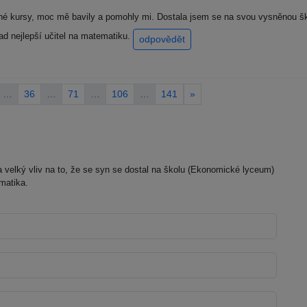
né kursy, moc mě bavily a pomohly mi. Dostala jsem se na svou vysněnou ško
nad nejlepší učitel na matematiku.
odpovědět
…
36
…
71
…
106
…
141
»
a velký vliv na to, že se syn se dostal na školu (Ekonomické lyceum)
 matika.