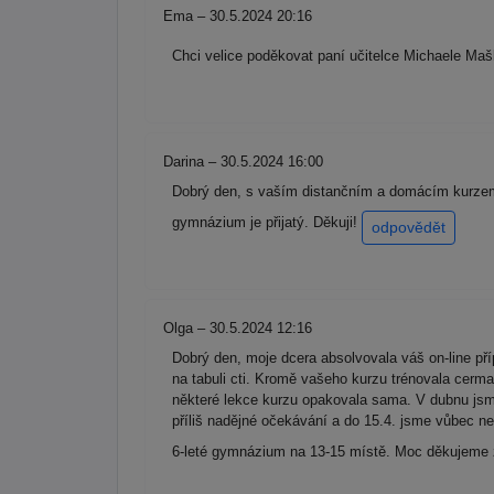
Ema – 30.5.2024 20:16
Chci velice poděkovat paní učitelce Michaele Maš
Darina – 30.5.2024 16:00
Dobrý den, s vaším distančním a domácím kurzem m
gymnázium je přijatý. Děkuji!
odpovědět
Olga – 30.5.2024 12:16
Dobrý den, moje dcera absolvovala váš on-line př
na tabuli cti. Kromě vašeho kurzu trénovala cerm
některé lekce kurzu opakovala sama. V dubnu jsme 
příliš nadějné očekávání a do 15.4. jsme vůbec ne
6-leté gymnázium na 13-15 místě. Moc děkujeme z