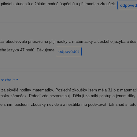
 pilných studentů a žákům hodně úspěchů u přijímacích zkoušek.
odpověd
ás absolvovala přípravu na přijímačky z matematiky a českého jazyka a dost
kého jazyka 47 bodů. Děkujeme
odpovědět
rozbalit
za skvělé hodiny matematiky. Poslední zkoušky jsem měla 31 b z matematiky
nsky zámeček. Pořadí zde nezverejnuji. Děkuji za milý pristup a jenom díky 
e s nim poslední zkoušky neviděla a nestihla mu poděkovat, tak snad si toto