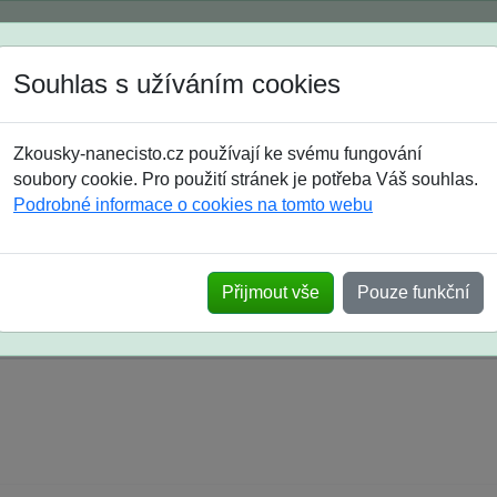
Spustili jsme přihlašování na školní rok 2026/2027!
Souhlas s užíváním cookies
Jak si vybrat
Časté dotazy
Zkousky-nanecisto.cz používají ke svému fungování
8. třída
9. třída
střední
maturanti
soutěže
prázdniny
soubory cookie. Pro použití stránek je potřeba Váš souhlas.
Podrobné informace o cookies na tomto webu
k na SŠ? Vaše ohlasy po skutečných přijímací
Přijmout vše
Pouze funkční