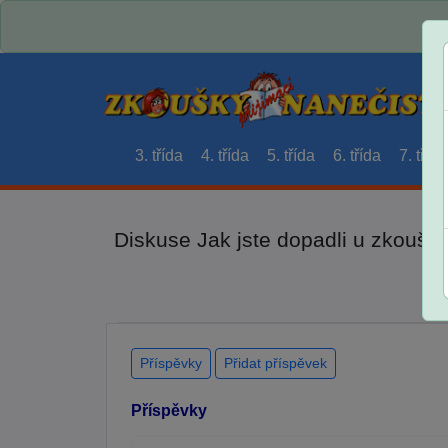
3. třída
4. třída
5. třída
6. třída
7. třída
Diskuse Jak jste dopadli u zkouše
Příspěvky
Přidat příspěvek
Příspěvky