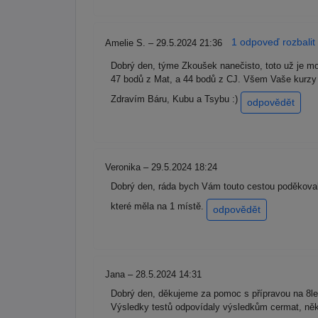
1 odpoveď rozbalit
Amelie S. – 29.5.2024 21:36
Dobrý den, týme Zkoušek nanečisto, toto už je m
47 bodů z Mat, a 44 bodů z CJ. Všem Vaše kurzy 
Zdravím Báru, Kubu a Tsybu :)
odpovědět
Veronika – 29.5.2024 18:24
Dobrý den, ráda bych Vám touto cestou poděkovala
které měla na 1 místě.
odpovědět
Jana – 28.5.2024 14:31
Dobrý den, děkujeme za pomoc s přípravou na 8leté
Výsledky testů odpovídaly výsledkům cermat, něk