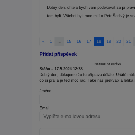
Dobrý den, chtěla bych vám poděkovat za příprav
tam byli. Všichni byli moc milí a Petr Šedivý je s
«
1
…
15
16
17
18
19
20
21
Přidat příspěvek
Reakce na zprávu
Stáňa – 17.5.2024 12:38
Dobrý den, děkujeme že tu přípravu děláte. Určitě měl
co si přál a je teď moc rád. Také nás překvapila lehká
Jméno
Email