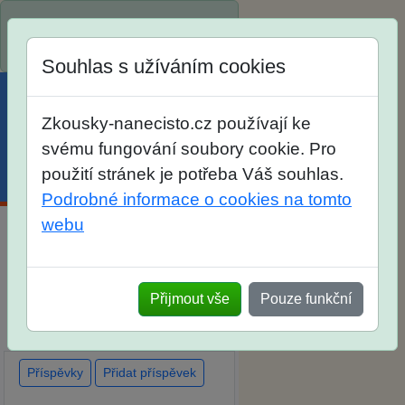
Spustili jsme přihlašování na
školní rok 2026/2027!
Souhlas s užíváním cookies
Zkousky-nanecisto.cz používají ke
svému fungování soubory cookie. Pro
použití stránek je potřeba Váš souhlas.
Menu
Účet
Košík
Podrobné informace o cookies na tomto
webu
Diskuse Jak jste dopadli u
zkoušek na SŠ? Vaše ohlasy
Přijmout vše
Pouze funkční
po skutečných přijímacích
zkouškách
Příspěvky
Přidat příspěvek