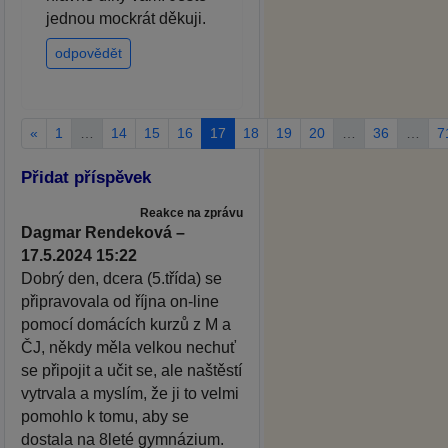
jednou mockrát děkuji.
odpovědět
«
1
…
14
15
16
17
18
19
20
…
36
…
7
Přidat příspěvek
Reakce na zprávu
Dagmar Rendeková –
17.5.2024 15:22
Dobrý den, dcera (5.třída) se
připravovala od října on-line
pomocí domácích kurzů z M a
ČJ, někdy měla velkou nechuť
se připojit a učit se, ale naštěstí
vytrvala a myslím, že ji to velmi
pomohlo k tomu, aby se
dostala na 8leté gymnázium.