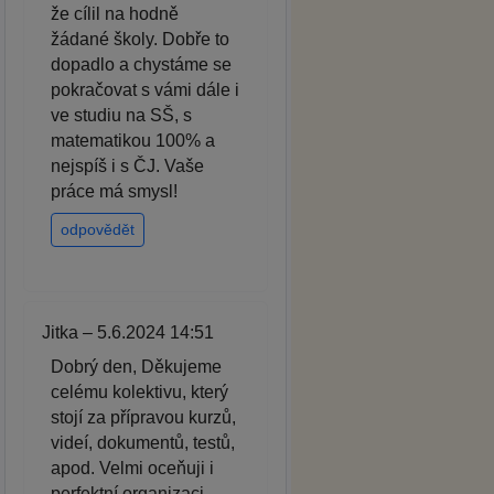
že cílil na hodně
žádané školy. Dobře to
dopadlo a chystáme se
pokračovat s vámi dále i
ve studiu na SŠ, s
matematikou 100% a
nejspíš i s ČJ. Vaše
práce má smysl!
odpovědět
Jitka – 5.6.2024 14:51
Dobrý den, Děkujeme
celému kolektivu, který
stojí za přípravou kurzů,
videí, dokumentů, testů,
apod. Velmi oceňuji i
perfektní organizaci