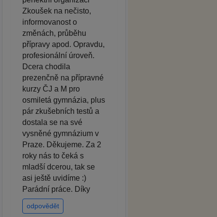
Zkoušek na nečisto,
informovanost o
změnách, průběhu
přípravy apod. Opravdu,
profesionální úroveň.
Dcera chodila
prezenčně na přípravné
kurzy ČJ a M pro
osmiletá gymnázia, plus
pár zkušebních testů a
dostala se na své
vysněné gymnázium v
Praze. Děkujeme. Za 2
roky nás to čeká s
mladší dcerou, tak se
asi ještě uvidíme :)
Parádní práce. Díky
odpovědět