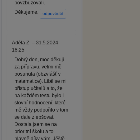
povzbuzovali.
Děkujeme.
odpovědět
Adéla Z. – 31.5.2024
18:25
Dobrý den, moc děkuji
za přípravu, velmi mě
posunula (obzvlášť v
matematice). Líbil se mi
přístup učitelů a to, že
na každém testu bylo i
slovní hodnocení, které
mě vždy podpořilo v tom
se dále zlepšovat.
Dostala jsem se na
prioritní školu a to
hlavně díky vám. Jěště