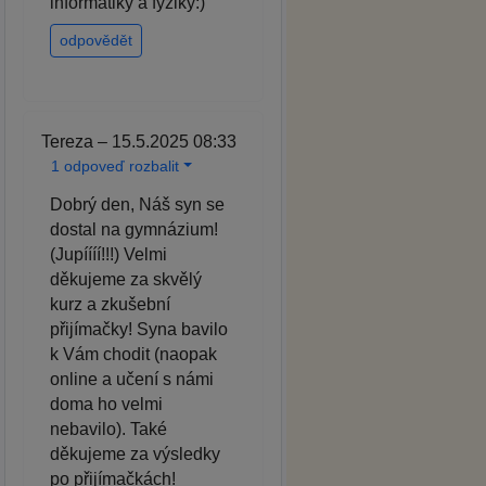
informatiky a fyziky:)
odpovědět
Tereza – 15.5.2025 08:33
1 odpoveď rozbalit
Dobrý den, Náš syn se
dostal na gymnázium!
(Jupíííí!!!) Velmi
děkujeme za skvělý
kurz a zkušební
přijímačky! Syna bavilo
k Vám chodit (naopak
online a učení s námi
doma ho velmi
nebavilo). Také
děkujeme za výsledky
po přijímačkách!