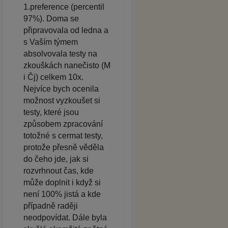
1.preference (percentil
97%). Doma se
připravovala od ledna a
s Vaším týmem
absolvovala testy na
zkouškách nanečisto (M
i Čj) celkem 10x.
Nejvíce bych ocenila
možnost vyzkoušet si
testy, které jsou
způsobem zpracování
totožné s cermat testy,
protože přesně věděla
do čeho jde, jak si
rozvrhnout čas, kde
může doplnit i když si
není 100% jistá a kde
případně raději
neodpovídat. Dále byla