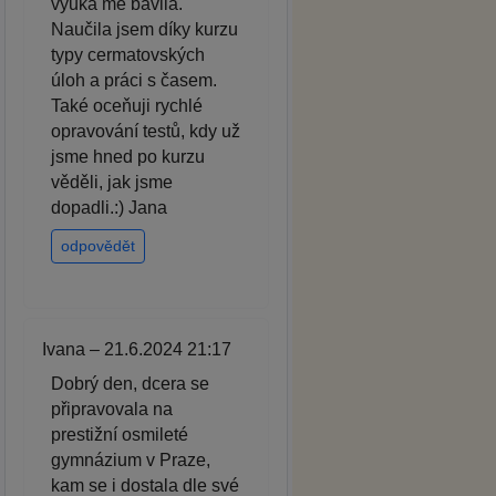
výuka mě bavila.
Naučila jsem díky kurzu
typy cermatovských
úloh a práci s časem.
Také oceňuji rychlé
opravování testů, kdy už
jsme hned po kurzu
věděli, jak jsme
dopadli.:) Jana
odpovědět
Ivana – 21.6.2024 21:17
Dobrý den, dcera se
připravovala na
prestižní osmileté
gymnázium v Praze,
kam se i dostala dle své