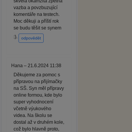
skvělá okamžitá zpětná
vazba a povzbuzující
komentáře na testech.
Moc děkuji a příští rok
se budu těšit se synem
:).
odpovědět
Hana – 21.6.2024 11:38
Děkujeme za pomoc s
přípravou na přijímačky
na SŠ. Syn měl přípravy
online formou, kde bylo
super vyhodnocení
včetně výukového
videa. Na školu se
dostal až v druhém kole,
což bylo hlavně proto,