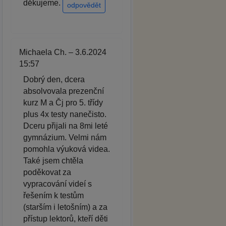
děkujeme.
odpovědět
Michaela Ch. – 3.6.2024
15:57
Dobrý den, dcera
absolvovala prezenční
kurz M a Čj pro 5. třídy
plus 4x testy nanečisto.
Dceru přijali na 8mi leté
gymnázium. Velmi nám
pomohla výuková videa.
Také jsem chtěla
poděkovat za
vypracování videí s
řešením k testům
(starším i letošním) a za
přístup lektorů, kteří děti