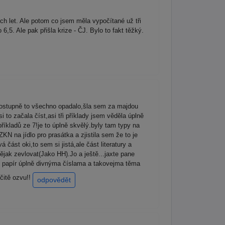
ch let. Ale potom co jsem měla vypočítané už tři
,5. Ale pak přišla krize - ČJ. Bylo to fakt těžký.
postupně to všechno opadalo,šla sem za majdou
to začala číst,asi tři příklady jsem věděla úplně
íkladů ze 7!je to úplně skvělý.byly tam typy na
N na jídlo pro prasátka a zjistila sem že to je
část oki,to sem si jistá,ale část literatury a
ějak zevlovat(Jako HH).Jo a ještě...jaxte pane
j papír úplně divnýma číslama a takovejma těma
čitě ozvu!!
odpovědět