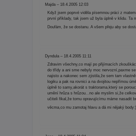
Majda – 18.4.2005 12:03
Když jsem poprvé viděla písemnou práci z matemati
první příklady, tak jsem už byla úplně v klidu. Ta
Doufám, že se dostanu. A všem přeju aby se dost
Dyndula – 18.4.2005 11:11
Zdravim všechny,co mají po přijímacích zkouškác
do třídy a ani sme nebyly moc nervozní,paxme se r
najisto a nakonec sem zjistila,že sem tam vlastn
logiku a pak na rovnici a na dvojitou nepřímou úm
úplně to samy,akorát s traktorama,který se porouch
umění hrůza s hrůzou...no ale myslim si,že celkov
učiteli řikal,že tomu opravujícímu máme nasadit
věcma,co mu zamotaj hlavu a dá mi nějaký body:)