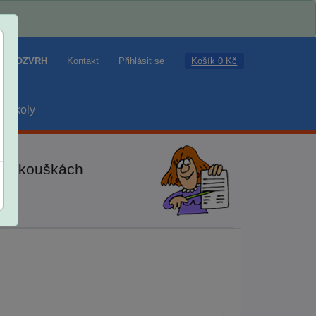
Košík 0 Kč
ROZVRH
Kontakt
Přihlásit se
školy
ch zkouškách