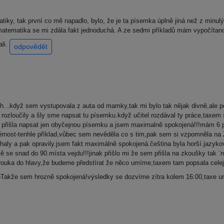
ky, tak první co mě napadlo, bylo, že je ta písemka úplně jiná než z minulý
 matematika se mi zdála fakt jednoduchá. A ze sedmi příkladů mám vypočítano 6
ali.
odpovědět
h...když sem vystupovala z auta od mamky,tak mi bylo tak nějak divně,ale 
ozloučily a šly sme napsat tu písemku.když učitel rozdával ty práce,taxem si 
ě přišla napsat jen obyčejnou písemku a jsem maximalně spokojená!!!mám 6 př
ěrnost-tenhle příklad,vůbec sem nevěděla co s tim,pak sem si vzpomněla na ZK
aly a pak opravily.jsem fakt maximálně spokojená.čeština byla horší.jazyková 
ě se snad do 90.místa vejdu!!!jinak přišlo mi že sem přišla na zkoušky tak ¨n
 brouka do hlavy,že budeme předstírat že něco umíme,taxem tam popsala cele
Takže sem hrozně spokojená!výsledky se dozvíme zítra kolem 16:00,taxe ur