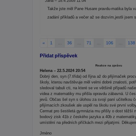
Jana – 18.4.2005 11:04
Takže jste měl Pane Husare pravdu-matika byla v
zadání příkladů a večer až se dozvím,jestli jsem 
«
1
…
36
…
71
…
106
…
138
Přidat příspěvek
Reakce na zprávu
Helena – 22.5.2024 20:54
Dobrý den, syn (7.třída) od října až do přijímaček pr
školy, kterou navštěvuje měl velmi dobré znalosti, po
sledoval tabuli cti, na které se ve většině případů na
videa z matematiky mu přišla opravdu zábavná. U česk
jevů. Občas šel syn s úlohou za svojí paní učitelkou č
přijímacích zkoušek ale uspěl na školu své první volby 
Cermat pro šestiletá gymnázia mu přišly o dost těžší n
bodový zisk 41b z českého jazyka a 40b z matematiky 
umístění na předních příčkách mezi přijatými. Děkuje
Jméno