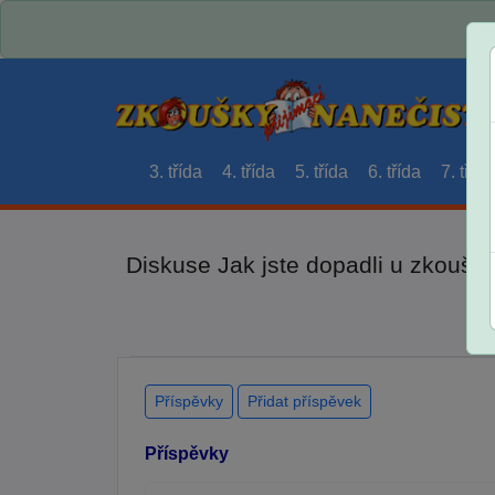
3. třída
4. třída
5. třída
6. třída
7. třída
Diskuse Jak jste dopadli u zkouše
Příspěvky
Přidat příspěvek
Příspěvky