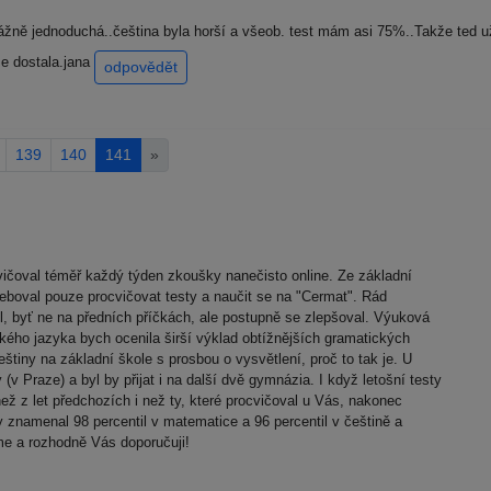
ážně jednoduchá..čeština byla horší a všeob. test mám asi 75%..Takže ted u
se dostala.jana
odpovědět
139
140
141
»
ocvičoval téměř každý týden zkoušky nanečisto online. Ze základní
třeboval pouze procvičovat testy a naučit se na "Cermat". Rád
šel, byť ne na předních příčkách, ale postupně se zlepšoval. Výuková
ého jazyka bych ocenila širší výklad obtížnějších gramatických
eštiny na základní škole s prosbou o vysvětlení, proč to tak je. U
(v Praze) a byl by přijat i na další dvě gymnázia. I když letošní testy
ež z let předchozích i než ty, které procvičoval u Vás, nakonec
znamenal 98 percentil v matematice a 96 percentil v češtině a
me a rozhodně Vás doporučuji!