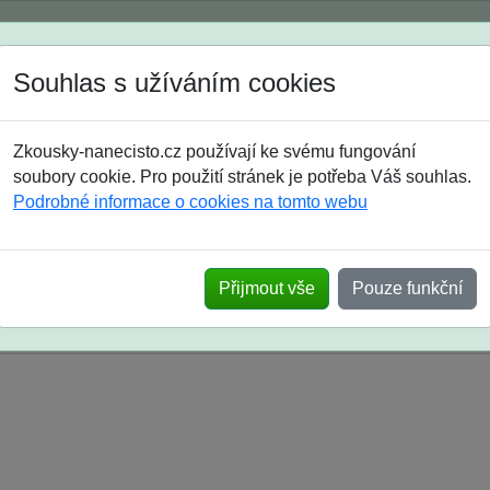
Spustili jsme přihlašování na školní rok 2026/2027!
Souhlas s užíváním cookies
Jak si vybrat
Časté dotazy
Zkousky-nanecisto.cz používají ke svému fungování
8. třída
9. třída
střední
maturanti
soutěže
prázdniny
soubory cookie. Pro použití stránek je potřeba Váš souhlas.
Podrobné informace o cookies na tomto webu
k na SŠ? Vaše ohlasy po skutečných přijímací
Přijmout vše
Pouze funkční