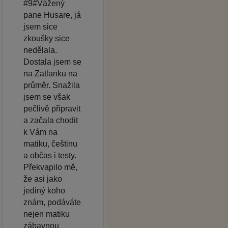
#9#Vážený
pane Husare, já
jsem sice
zkoušky sice
nedělala.
Dostala jsem se
na Zatlanku na
průměr. Snažila
jsem se však
pečlivě připravit
a začala chodit
k Vám na
matiku, češtinu
a občas i testy.
Překvapilo mě,
že asi jako
jediný koho
znám, podáváte
nejen matiku
zábavnou