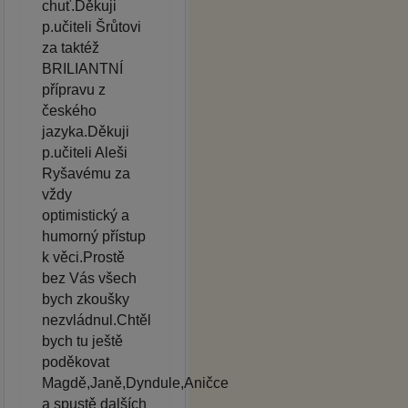
chuť.Děkuji
p.učiteli Šrůtovi
za taktéž
BRILIANTNÍ
přípravu z
českého
jazyka.Děkuji
p.učiteli Aleši
Ryšavému za
vždy
optimistický a
humorný přístup
k věci.Prostě
bez Vás všech
bych zkoušky
nezvládnul.Chtěl
bych tu ještě
poděkovat
Magdě,Janě,Dyndule,Aničce
a spustě dalších