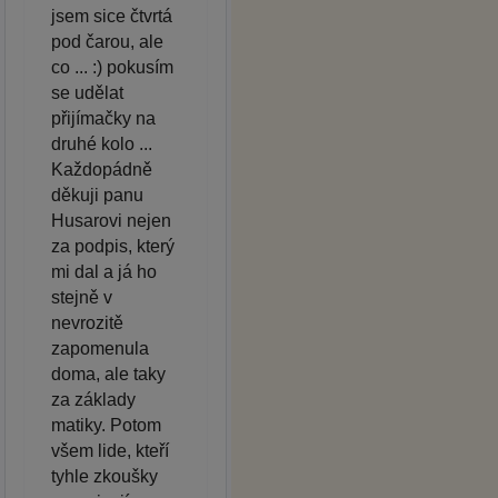
jsem sice čtvrtá
pod čarou, ale
co ... :) pokusím
se udělat
přijímačky na
druhé kolo ...
Každopádně
děkuji panu
Husarovi nejen
za podpis, který
mi dal a já ho
stejně v
nevrozitě
zapomenula
doma, ale taky
za základy
matiky. Potom
všem lide, kteří
tyhle zkoušky