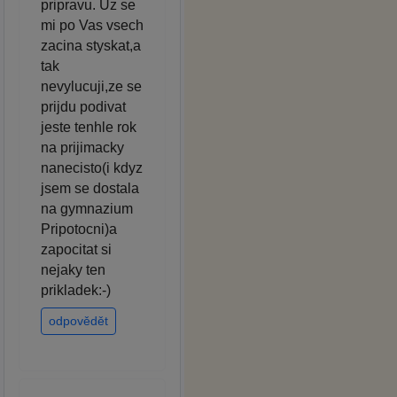
pripravu. Uz se
mi po Vas vsech
zacina styskat,a
tak
nevylucuji,ze se
prijdu podivat
jeste tenhle rok
na prijimacky
nanecisto(i kdyz
jsem se dostala
na gymnazium
Pripotocni)a
zapocitat si
nejaky ten
prikladek:-)
odpovědět