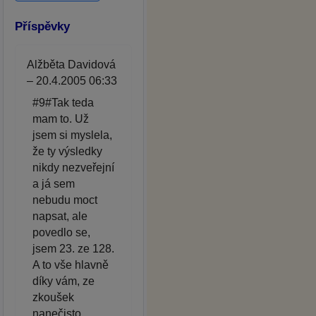
Příspěvky
Alžběta Davidová
– 20.4.2005 06:33
#9#Tak teda
mam to. Už
jsem si myslela,
že ty výsledky
nikdy nezveřejní
a já sem
nebudu moct
napsat, ale
povedlo se,
jsem 23. ze 128.
A to vše hlavně
díky vám, ze
zkoušek
nanečisto.