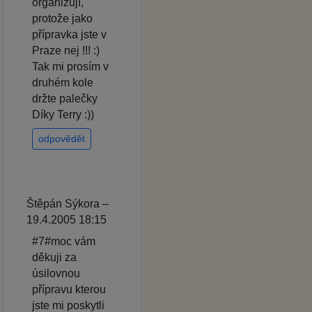
organizují,
protože jako
přípravka jste v
Praze nej !!! :)
Tak mi prosím v
druhém kole
držte palečky
Díky Terry :))
odpovědět
Štěpán Sýkora –
19.4.2005 18:15
#7#moc vám
děkuji za
úsilovnou
přípravu kterou
jste mi poskytli