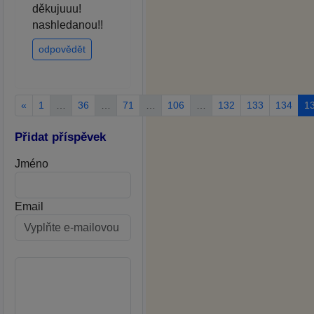
děkujuuu!
nashledanou!!
odpovědět
«
1
…
36
…
71
…
106
…
132
133
134
1
Přidat příspěvek
Jméno
Email