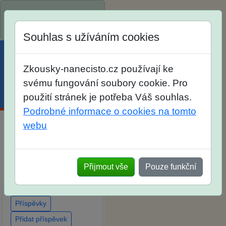
Spustili jsme přihlašování
na školní rok 2026/2027!
Souhlas s užíváním cookies
Zkousky-nanecisto.cz používají ke
svému fungování soubory cookie. Pro
Menu
Účet
Košík
použití stránek je potřeba Váš souhlas.
Podrobné informace o cookies na tomto
webu
Diskuse Jak jste dopadli
u zkoušek na SŠ? Vaše
ohlasy po skutečných
Přijmout vše
Pouze funkční
přijímacích zkouškách
Příspěvky
Přidat příspěvek