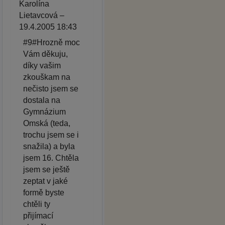
Karolína
Lietavcová –
19.4.2005 18:43
#9#Hrozně moc
Vám děkuju,
díky vašim
zkouškam na
nečisto jsem se
dostala na
Gymnázium
Omská (teda,
trochu jsem se i
snažila) a byla
jsem 16. Chtěla
jsem se ještě
zeptat v jaké
formě byste
chtěli ty
přijímací