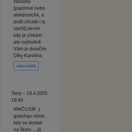
zkoušky
(papírové nebo
elektronické, a
jestli chcete i ty
starší),nevím
kdy je získám
ale rozhodně
Vám je doručím.
Díky Karolína
odpovědět
Terry – 19.4.2005
18:40
#9#ČUSÍK :)
gratuluju všem,
kdo se dostali
na školu ... já