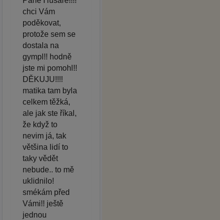
Pane Husare!!!!
chci Vám
poděkovat,
protože sem se
dostala na
gympl!! hodně
jste mi pomohl!!
DĚKUJU!!!!
matika tam byla
celkem těžká,
ale jak ste říkal,
že když to
nevim já, tak
většina lidí to
taky vědět
nebude.. to mě
uklidnilo!
smékám před
Vámi!! ještě
jednou