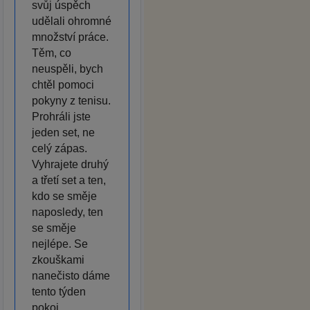
svůj úspěch
udělali ohromné
množství práce.
Těm, co
neuspěli, bych
chtěl pomoci
pokyny z tenisu.
Prohráli jste
jeden set, ne
celý zápas.
Vyhrajete druhý
a třetí set a ten,
kdo se směje
naposledy, ten
se směje
nejlépe. Se
zkouškami
nanečisto dáme
tento týden
pokoj.