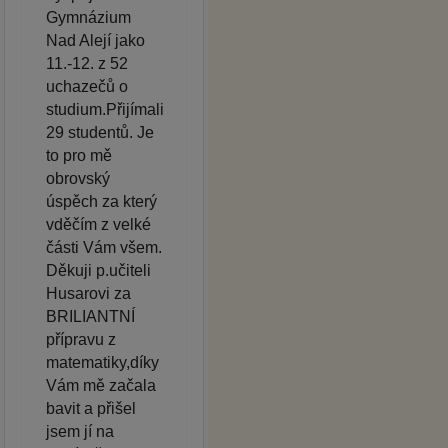
Gymnázium
Nad Alejí jako
11.-12. z 52
uchazečů o
studium.Přijímali
29 studentů. Je
to pro mě
obrovský
úspěch za který
vděčím z velké
části Vám všem.
Děkuji p.učiteli
Husarovi za
BRILIANTNÍ
přípravu z
matematiky,díky
Vám mě začala
bavit a přišel
jsem jí na