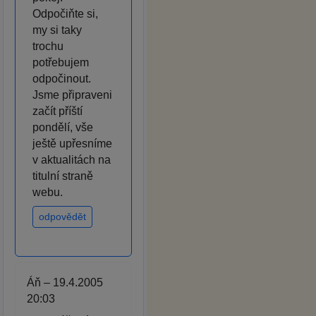
Odpočiňte si,
my si taky
trochu
potřebujem
odpočinout.
Jsme připraveni
začít příští
pondělí, vše
ještě upřesníme
v aktualitách na
titulní straně
webu.
odpovědět
Áň – 19.4.2005
20:03