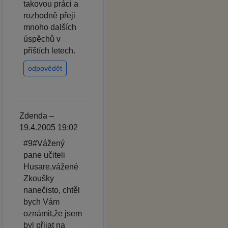
takovou práci a
rozhodně přeji
mnoho dalších
úspěchů v
příštích letech.
odpovědět
Zdenda –
19.4.2005 19:02
#9#Vážený
pane učiteli
Husare,vážené
Zkoušky
nanečisto, chtěl
bych Vám
oznámit,že jsem
byl přijat na