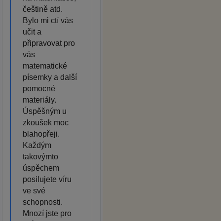
češtině atd.
Bylo mi ctí vás
učit a
připravovat pro
vás
matematické
písemky a další
pomocné
materiály.
Úspěšným u
zkoušek moc
blahopřeji.
Každým
takovýmto
úspěchem
posilujete víru
ve své
schopnosti.
Mnozí jste pro