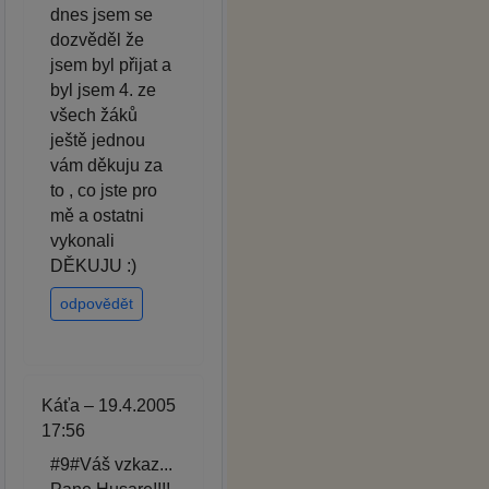
dnes jsem se
dozvěděl že
jsem byl přijat a
byl jsem 4. ze
všech žáků
ještě jednou
vám děkuju za
to , co jste pro
mě a ostatni
vykonali
DĚKUJU :)
odpovědět
Káťa – 19.4.2005
17:56
#9#Váš vzkaz...