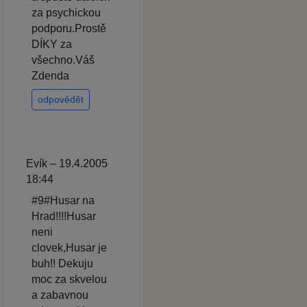
za psychickou
podporu.Prostě
DÍKY za
všechno.Váš
Zdenda
odpovědět
Evík – 19.4.2005
18:44
#9#Husar na
Hrad!!!!Husar
neni
clovek,Husar je
buh!! Dekuju
moc za skvelou
a zabavnou