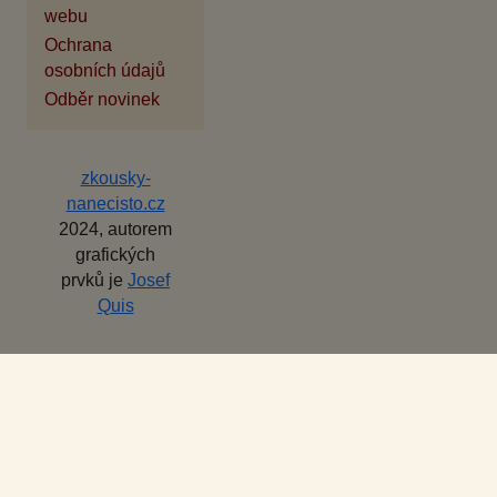
webu
Ochrana
osobních údajů
Odběr novinek
zkousky-
nanecisto.cz
2024, autorem
grafických
prvků je
Josef
Quis