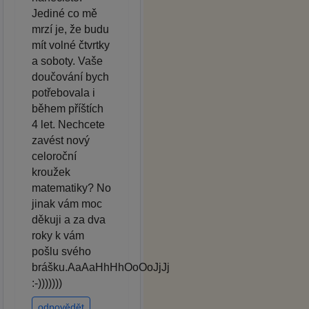
Jediné co mě
mrzí je, že budu
mít volné čtvrtky
a soboty. Vaše
doučování bych
potřebovala i
během příštích
4 let. Nechcete
zavést nový
celoroční
kroužek
matematiky? No
jinak vám moc
děkuji a za dva
roky k vám
pošlu svého
brášku.AaAaHhHhOoOoJjJj
:-)))))))
odpovědět