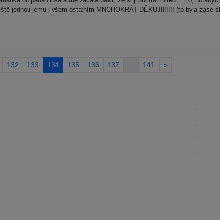
atika od pana Husara mě začala bavit, že si ji počítám i teď ... :o) no abych
 ještě jednou jemu i všem ostatním MNOHOKRÁT DĚKUJI!!!!!! (to byla zase slo
132
133
134
135
136
137
…
141
»