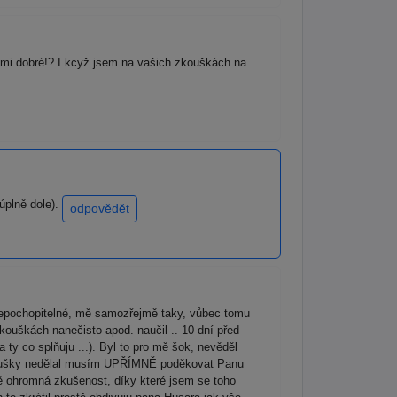
elmi dobré!? I kcyž jsem na vašich zkouškách na
úplně dole).
odpovědět
e nepochopitelné, mě samozřejmě taky, vůbec tomu
ouškách nanečisto apod. naučil .. 10 dní před
 ty co splňuju ...). Byl to pro mě šok, nevěděl
 zkoušky nedělal musím UPŘÍMNĚ poděkovat Panu
mě ohromná zkušenost, díky které jsem se toho