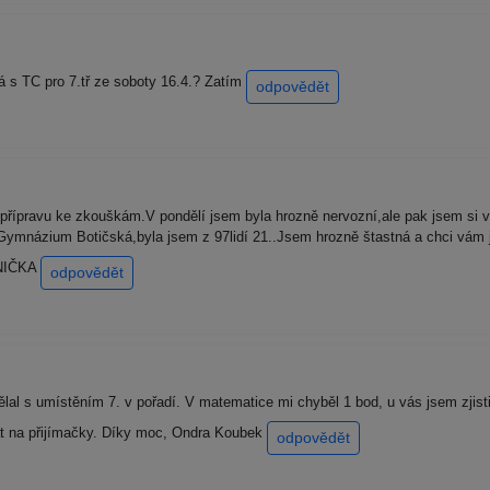
á s TC pro 7.tř ze soboty 16.4.? Zatím
odpovědět
řípravu ke zkouškám.V pondělí jsem byla hrozně nervozní,ale pak jsem si 
Gymnázium Botičská,byla jsem z 97lidí 21..Jsem hrozně štastná a chci vám 
ANIČKA
odpovědět
lal s umístěním 7. v pořadí. V matematice mi chyběl 1 bod, u vás jsem zjis
at na přijímačky. Díky moc, Ondra Koubek
odpovědět