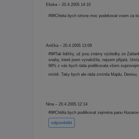
Eliska – 20.4.2005 14:10
#9#Chtela bych strsne moc podekovat vsem za to,
Anička – 20.4.2005 13:09
#9#Tak lidičky, už jsou známy výsledky ze Zatlank
snahy, které jsem vynaložila, nejsem přijatá. Umís
99% z vás bych ráda poděkovala všem suprovejm li
místě. Taky bych ale ráda zmínila Majdu, Denisu, 
Nina – 20.4.2005 12:14
#9#Chtěla bych poděkovat zejména panu Husarovi
odpovědět