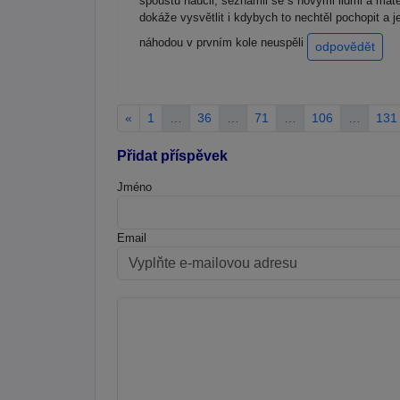
spoustu naučil, seznámil se s novými lidmi a matem
dokáže vysvětlit i kdybych to nechtěl pochopit a
náhodou v prvním kole neuspěli
odpovědět
«
1
…
36
…
71
…
106
…
131
Přidat příspěvek
Jméno
Email