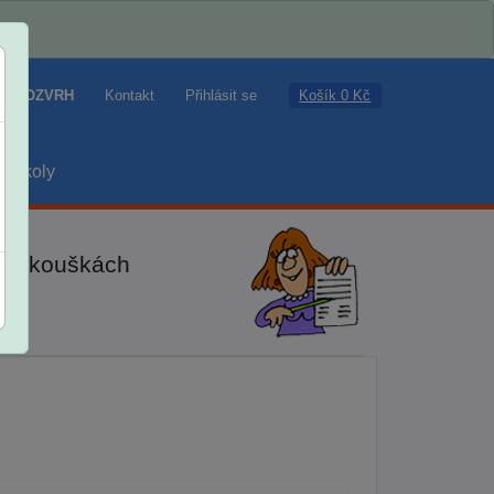
Košík 0 Kč
ROZVRH
Kontakt
Přihlásit se
školy
ch zkouškách