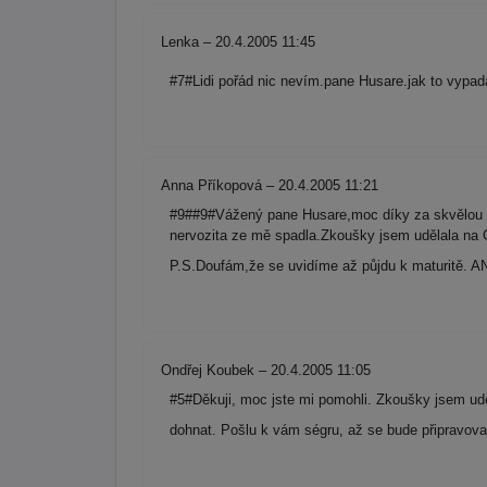
Lenka – 20.4.2005 11:45
#7#Lidi pořád nic nevím.pane Husare.jak to vypad
Anna Příkopová – 20.4.2005 11:21
#9##9#Vážený pane Husare,moc díky za skvělou p
nervozita ze mě spadla.Zkoušky jsem udělala na 
P.S.Doufám,že se uvidíme až půjdu k maturitě. 
Ondřej Koubek – 20.4.2005 11:05
#5#Děkuji, moc jste mi pomohli. Zkoušky jsem udě
dohnat. Pošlu k vám ségru, až se bude připravov