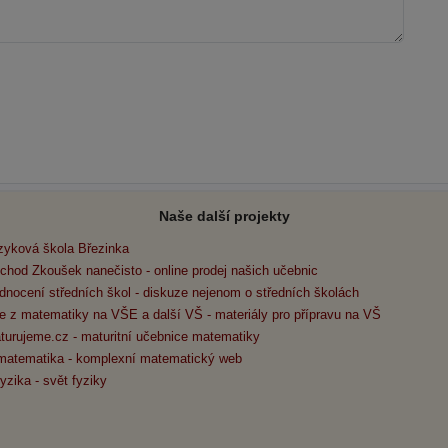
Naše další projekty
zyková škola Březinka
chod Zkoušek nanečisto - online prodej našich učebnic
dnocení středních škol - diskuze nejenom o středních školách
e z matematiky na VŠE a další VŠ - materiály pro přípravu na VŠ
turujeme.cz - maturitní učebnice matematiky
matematika - komplexní matematický web
yzika - svět fyziky