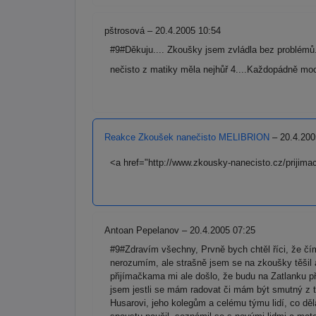
pštrosová – 20.4.2005 10:54
#9#Děkuju.... Zkoušky jsem zvládla bez problémů.
nečisto z matiky měla nejhůř 4....Každopádně moc
Reakce Zkoušek nanečisto MELIBRION
– 20.4.200
<a href="http://www.zkousky-nanecisto.cz/prijim
Antoan Pepelanov – 20.4.2005 07:25
#9#Zdravím všechny, Prvně bych chtěl říci, že čím
nerozumím, ale strašně jsem se na zkoušky těšil 
přijímačkama mi ale došlo, že budu na Zatlanku při
jsem jestli se mám radovat či mám být smutný z 
Husarovi, jeho kolegům a celému týmu lidí, co dě