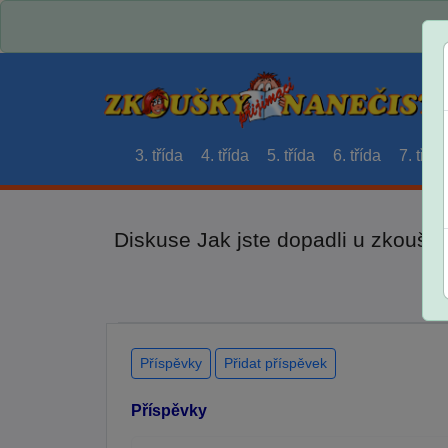
3. třída
4. třída
5. třída
6. třída
7. třída
Diskuse Jak jste dopadli u zkouše
Příspěvky
Přidat příspěvek
Příspěvky