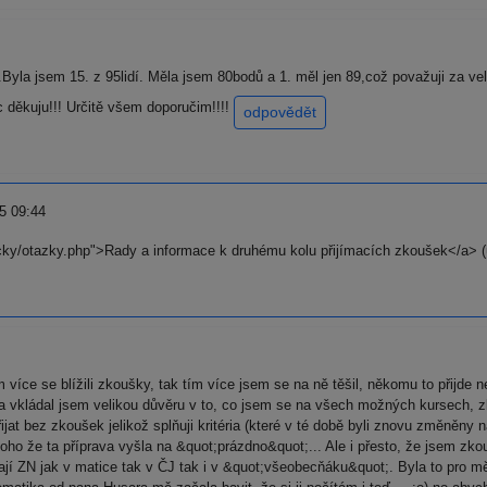
Byla jsem 15. z 95lidí. Měla jsem 80bodů a 1. měl jen 89,což považuji za v
 děkuju!!! Určitě všem doporučim!!!!
odpovědět
5 09:44
acky/otazky.php">Rady a informace k druhému kolu přijímacích zkoušek</a> (
 více se blížili zkoušky, tak tím více jsem se na ně těšil, někomu to přijd
a vkládal jsem velikou důvěru v to, co jsem se na všech možných kursech, zk
jat bez zkoušek jelikož splňuji kritéria (které v té době byli znovu změněny na
toho že ta příprava vyšla na &quot;prázdno&quot;... Ale i přesto, že jsem
lají ZN jak v matice tak v ČJ tak i v &quot;všeobecňáku&quot;. Byla to pro 