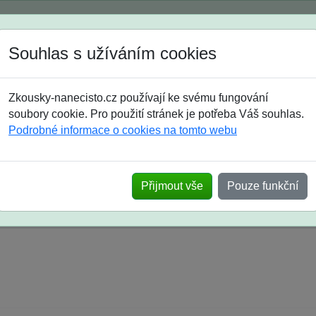
Spustili jsme přihlašování na školní rok 2026/2027!
Souhlas s užíváním cookies
Jak si vybrat
Časté dotazy
Zkousky-nanecisto.cz používají ke svému fungování
8. třída
9. třída
střední
maturanti
soutěže
prázdniny
soubory cookie. Pro použití stránek je potřeba Váš souhlas.
Podrobné informace o cookies na tomto webu
k na SŠ? Vaše ohlasy po skutečných přijímací
Přijmout vše
Pouze funkční