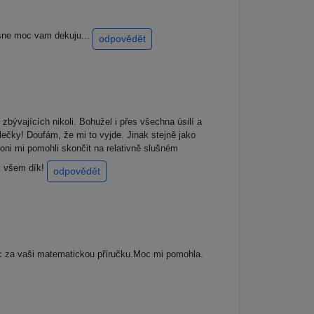
asne moc vam dekuju...
odpovědět
zbývajících nikoli. Bohužel i přes všechna úsilí a
lečky! Doufám, že mi to vyjde. Jinak stejně jako
ni mi pomohli skončit na relativně slušném
ak všem dík!
odpovědět
 za vaši matematickou příručku.Moc mi pomohla.