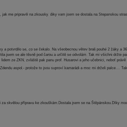
 jak me pripravili na zkousky. diky vam jsem se dostala na Stepanskou str
y a potvrdilo se, co se čekalo. Na všeobecnou větev brali pouhé 2 žáky a 36 
tila jsem se ale těsně pod čarou a určitě se odvolám. Tak mi všichni držte pa
dem ze ZKN, zvláště pak panu prof. Husarovi a jeho učebnici, neboť právě o
Zdendu aspol.- protože to jsou suproví kamarádi a moc mi drželi palce.... T
 za skvělou přípravu ke zkouškám.Dostala jsem se na Štěpánskou.Díky moc