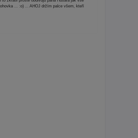
 to zkrátil prostě obdivuju pana Husara jak vše
hovka ... :o) ... AHOJ držím palce všem, kteří