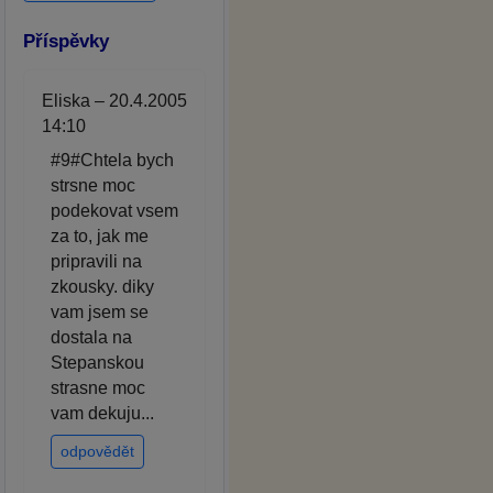
Příspěvky
Eliska – 20.4.2005
14:10
#9#Chtela bych
strsne moc
podekovat vsem
za to, jak me
pripravili na
zkousky. diky
vam jsem se
dostala na
Stepanskou
strasne moc
vam dekuju...
odpovědět