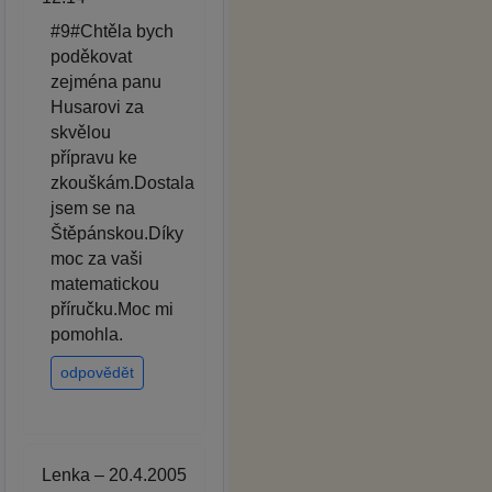
#9#Chtěla bych
poděkovat
zejména panu
Husarovi za
skvělou
přípravu ke
zkouškám.Dostala
jsem se na
Štěpánskou.Díky
moc za vaši
matematickou
příručku.Moc mi
pomohla.
odpovědět
Lenka – 20.4.2005