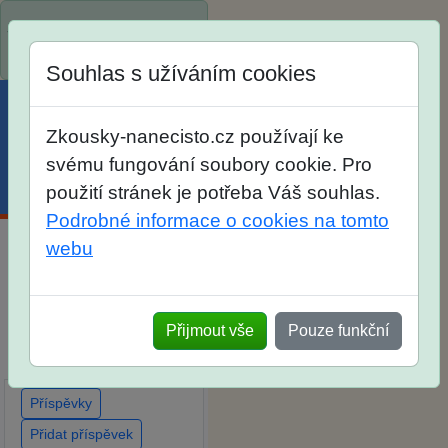
Spustili jsme přihlašování
na školní rok 2026/2027!
Souhlas s užíváním cookies
Zkousky-nanecisto.cz používají ke
svému fungování soubory cookie. Pro
Menu
Účet
Košík
použití stránek je potřeba Váš souhlas.
Podrobné informace o cookies na tomto
webu
Diskuse Jak jste dopadli
u zkoušek na SŠ? Vaše
ohlasy po skutečných
Přijmout vše
Pouze funkční
přijímacích zkouškách
Příspěvky
Přidat příspěvek