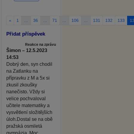
«
1
…
36
…
71
…
106
…
131
132
133
1
Přidat příspěvek
Reakce na zprávu
Šimon – 12.5.2023
14:53
Dobrý den, syn chodil
na Zatlanku na
přípravku z M a 5x si
zkusil zkoušky
nanečisto. Vždy si
velice pochvaloval
učitele matematiky a
vysvětlení složitějších
úloh.Dostal se na obě
pražská osmiletá
gymnázia. Moc