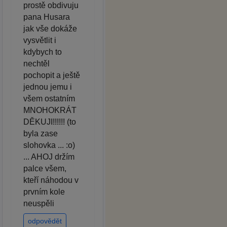
prostě obdivuju
pana Husara
jak vše dokáže
vysvětlit i
kdybych to
nechtěl
pochopit a ještě
jednou jemu i
všem ostatním
MNOHOKRÁT
DĚKUJI!!!!!! (to
byla zase
slohovka ... :o)
... AHOJ držím
palce všem,
kteří náhodou v
prvním kole
neuspěli
odpovědět