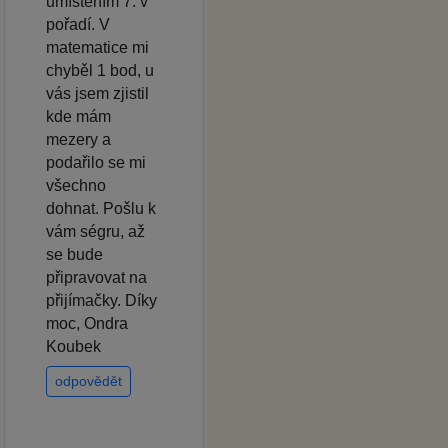
umístěním 7. v
pořadí. V
matematice mi
chyběl 1 bod, u
vás jsem zjistil
kde mám
mezery a
podařilo se mi
všechno
dohnat. Pošlu k
vám ségru, až
se bude
připravovat na
přijímačky. Díky
moc, Ondra
Koubek
odpovědět