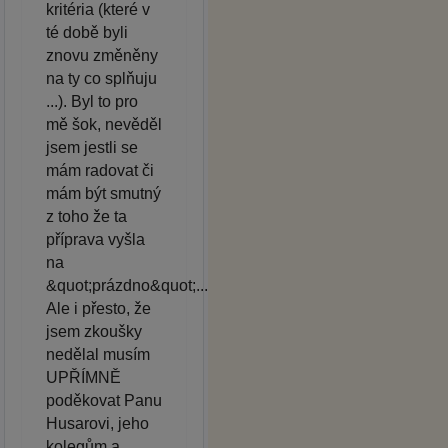
kritéria (které v
té době byli
znovu změněny
na ty co splňuju
...). Byl to pro
mě šok, nevěděl
jsem jestli se
mám radovat či
mám být smutný
z toho že ta
příprava vyšla
na
&quot;prázdno&quot;...
Ale i přesto, že
jsem zkoušky
nedělal musím
UPŘÍMNĚ
poděkovat Panu
Husarovi, jeho
kolegům a