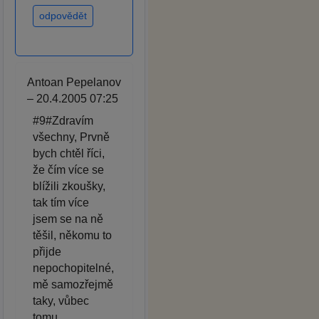
odpovědět
Antoan Pepelanov
– 20.4.2005 07:25
#9#Zdravím
všechny, Prvně
bych chtěl říci,
že čím více se
blížili zkoušky,
tak tím více
jsem se na ně
těšil, někomu to
přijde
nepochopitelné,
mě samozřejmě
taky, vůbec
tomu