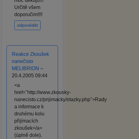
moc děkuju!!!
Určitě všem
doporučim!!!!
odpovědět
Reakce Zkoušek
nanečisto
MELIBRION
–
20.4.2005 09:44
<a
href="http://www.zkousky-
nanecisto.cz/prijimacky/otazky.php">Rady
a informace k
druhému kolu
přijímacích
zkoušek</a>
(úplně dole).