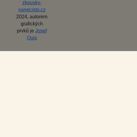
zkousky-
nanecisto.cz
2024, autorem
grafických
prvků je
Josef
Quis