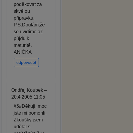
poděkovat za
skvělou
přípravku.
P.S.Doufám,že
se uvidíme až
půjdu k
maturitě.
ANIČKA
odpovědět
Ondřej Koubek –
20.4.2005 11:05
#5#Děkuji, moc
jste mi pomohli.
Zkoušky jsem
udělal s