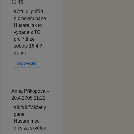
11:45
#7#Lidi pořád
nic nevím.pane
Husare.jak to
vypadá s TC
pro 7.tř ze
soboty 16.4.?
Zatím
odpovědět
Anna Příkopová –
20.4.2005 11:21
#9##9#Vážený
pane
Husare,moc
díky za skvělou