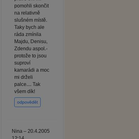
pomohli skončit
na relativně
slušném místě.
Taky bych ale
ráda zmínila
Majdu, Denisu,
Zdendu aspol.-
protože to jsou
suproví
kamarádi a moc
mi drželi
palce.... Tak
všem dík!
odpovědět
Nina – 20.4.2005
12:14