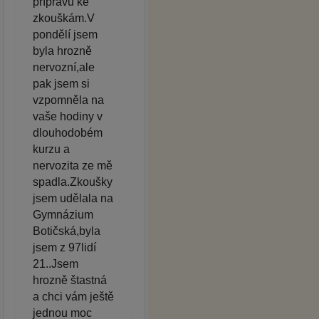
přípravu ke
zkouškám.V
pondělí jsem
byla hrozně
nervozní,ale
pak jsem si
vzpomněla na
vaše hodiny v
dlouhodobém
kurzu a
nervozita ze mě
spadla.Zkoušky
jsem udělala na
Gymnázium
Botičská,byla
jsem z 97lidí
21..Jsem
hrozně štastná
a chci vám ještě
jednou moc