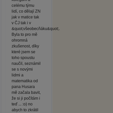
celému týmu
lidí, co dělají ZN
jak v matice tak
v ČJ tak i v
&quot;všeobecňáku&quot;.
Byla to pro mě
ohromná
zkušenost, díky
které jsem se
toho spoustu
naučil, seznámil
se s novými
lidmi a
matematika od
pana Husara
mě začala bavit,
že si ji počítám i
teď ... :o) no
abych to zkrátil