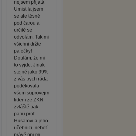
nejsem přijatá.
Umístila jsem
se ale těsně
pod čarou a
určitě se
odvolám. Tak mi
všichni držte
palečky!
Doufám, že mi
to vyjde. Jinak
stejně jako 99%
z vás bych ráda
poděkovala
všem suprovejm
lidem ze ZKN,
zvláště pak
panu prof.
Husarovi a jeho
učebnici, neboť
právě oni mi