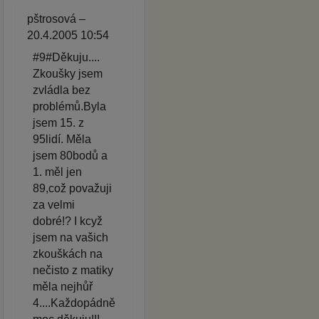
pštrosová –
20.4.2005 10:54
#9#Děkuju....
Zkoušky jsem
zvládla bez
problémů.Byla
jsem 15. z
95lidí. Měla
jsem 80bodů a
1. měl jen
89,což považuji
za velmi
dobré!? I kcyž
jsem na vašich
zkouškách na
nečisto z matiky
měla nejhůř
4....Každopádně