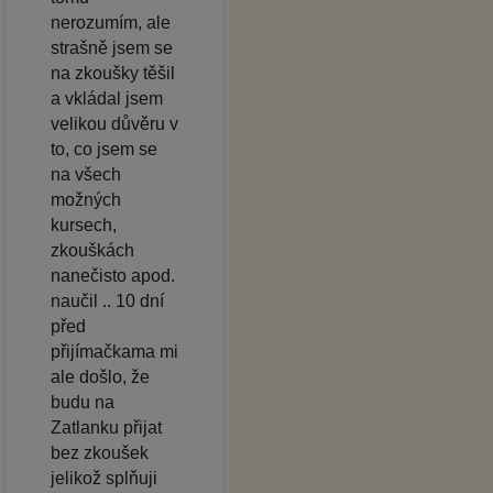
nerozumím, ale
strašně jsem se
na zkoušky těšil
a vkládal jsem
velikou důvěru v
to, co jsem se
na všech
možných
kursech,
zkouškách
nanečisto apod.
naučil .. 10 dní
před
přijímačkama mi
ale došlo, že
budu na
Zatlanku přijat
bez zkoušek
jelikož splňuji