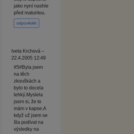
jako nyní nashle
před maturitou.
odpovědět
Iveta Krchová –
22.4.2005 12:49
#5#Byla jsem
na těch
zkouškách a
bylo to docela
lehký.Myslela
jsem si, že to
mám v kapse.A
když už jsem se
šla podívat na
výsledky na