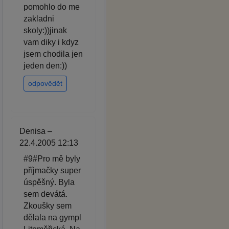
pomohlo do me
zakladni
skoly:))jinak
vam diky i kdyz
jsem chodila jen
jeden den:))
odpovědět
Denisa –
22.4.2005 12:13
#9#Pro mě byly
příjmačky super
úspěšný. Byla
sem devátá.
Zkoušky sem
dělala na gympl