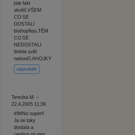
jste fakt
skvělí.VŠEM
CO SE
DOSTALI
blahopřeju.TĚM
CO SE
NEDOSTALI
tímhle svět
nekončí.AHOJKY
odpovědět
Terezka M. –
22.4.2005 11:39
#9#No super!!
Ja se taky
dostala a
cestina mi moc