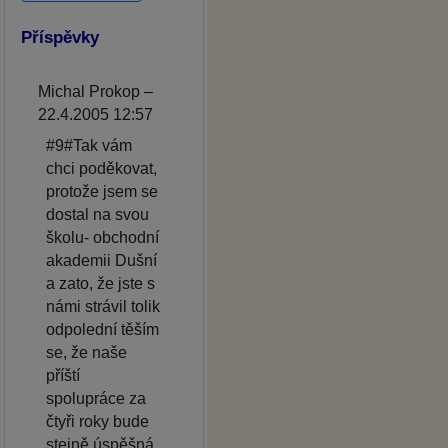
Příspěvky
Michal Prokop –
22.4.2005 12:57
#9#Tak vám
chci poděkovat,
protože jsem se
dostal na svou
školu- obchodní
akademii Dušní
a zato, že jste s
námi strávil tolik
odpolední těším
se, že naše
příští
spolupráce za
čtyři roky bude
stejně úspěšná