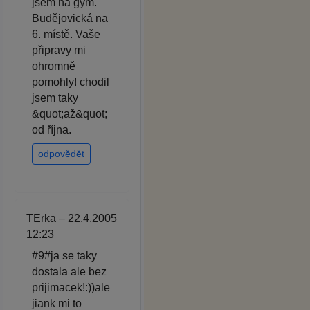
jsem na gym.
Budějovická na
6. místě. Vaše
připravy mi
ohromně
pomohly! chodil
jsem taky
&quot;až&quot;
od října.
odpovědět
TErka – 22.4.2005
12:23
#9#ja se taky
dostala ale bez
prijimacek!:))ale
jiank mi to