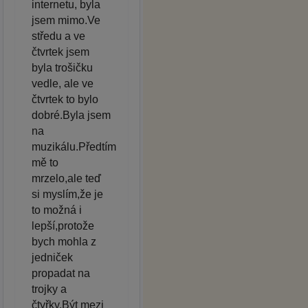
internetu, byla
jsem mimo.Ve
středu a ve
čtvrtek jsem
byla trošičku
vedle, ale ve
čtvrtek to bylo
dobré.Byla jsem
na
muzikálu.Předtím
mě to
mrzelo,ale teď
si myslím,že je
to možná i
lepší,protože
bych mohla z
jedniček
propadat na
trojky a
čtyřky.Být mezi