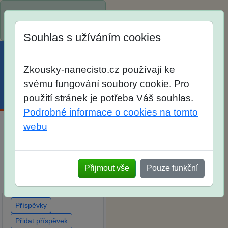
Spustili jsme přihlašování
na školní rok 2026/2027!
Souhlas s užíváním cookies
Zkousky-nanecisto.cz používají ke
svému fungování soubory cookie. Pro
Menu
Účet
Košík
použití stránek je potřeba Váš souhlas.
Podrobné informace o cookies na tomto
webu
Diskuse Jak jste dopadli
u zkoušek na SŠ? Vaše
ohlasy po skutečných
Přijmout vše
Pouze funkční
přijímacích zkouškách
Příspěvky
Přidat příspěvek