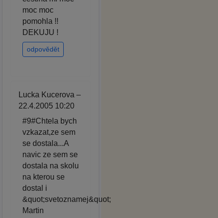
moc moc
pomohla !!
DEKUJU !
odpovědět
Lucka Kucerova –
22.4.2005 10:20
#9#Chtela bych
vzkazat,ze sem
se dostala...A
navic ze sem se
dostala na skolu
na kterou se
dostal i
&quot;svetoznamej&quot;
Martin