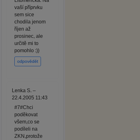
Litoměřická. Na
vaší příprvku
sem sice
chodila jenom
říjen až
prosinec, ale
určitě mi to
pomohlo :))
odpovědět
Lenka S. –
22.4.2005 11:43
#7#Chci
poděkovat
všem,co se
podíleli na
ZKN,protože